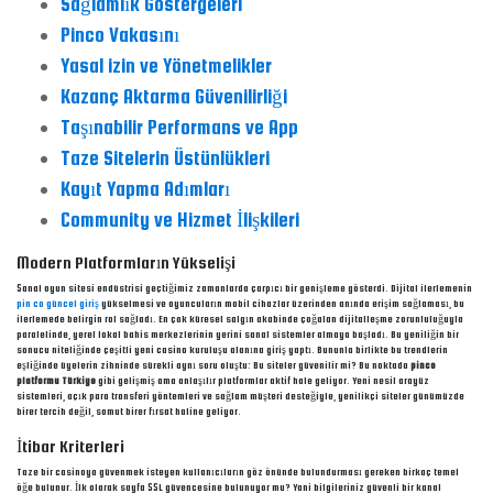
Sağlamlık Göstergeleri
Pinco Vakasını
Yasal izin ve Yönetmelikler
Kazanç Aktarma Güvenilirliği
Taşınabilir Performans ve App
Taze Sitelerin Üstünlükleri
Kayıt Yapma Adımları
Community ve Hizmet İlişkileri
Modern Platformların Yükselişi
Sanal oyun sitesi endüstrisi geçtiğimiz zamanlarda çarpıcı bir genişleme gösterdi. Dijital ilerlemenin
pin co güncel giriş
yükselmesi ve oyuncuların mobil cihazlar üzerinden anında erişim sağlaması, bu
ilerlemede belirgin rol sağladı. En çok küresel salgın akabinde çoğalan dijitalleşme zorunluluğuyla
paralelinde, yerel lokal bahis merkezlerinin yerini sanal sistemler almaya başladı. Bu yeniliğin bir
sonucu niteliğinde çeşitli yeni casino kuruluşu alanına giriş yaptı. Bununla birlikte bu trendlerin
eşliğinde üyelerin zihninde sürekli aynı soru oluştu: Bu siteler güvenilir mi? Bu noktada
pinco
platformu Türkiye
gibi gelişmiş ama anlaşılır platformlar aktif hale geliyor. Yeni nesil arayüz
sistemleri, açık para transferi yöntemleri ve sağlam müşteri desteğiyle, yenilikçi siteler günümüzde
birer tercih değil, somut birer fırsat haline geliyor.
İtibar Kriterleri
Taze bir casinoya güvenmek isteyen kullanıcıların göz önünde bulundurması gereken birkaç temel
öğe bulunur. İlk olarak sayfa SSL güvencesine bulunuyor mu? Yani bilgileriniz güvenli bir kanal