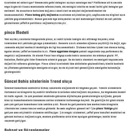
üzerinden mi aktarılıyor? Devamında yetki detayları açıkça sunuluyor mu? Platformun alt kısmında
veya özgün bir lisans menüsünde referans kodu, düzenleyici otorite ve resmi tarihi gibi detaylar yer
verilmeli. Bu unsurların haricinde bağımsız analizleri ve müşteri değerlendirmeleri da
önemsenmelidir.
Pinco turkey giriş bağlantısı
üzerinden erişilebilen giriş sayfasında bu bilgileri açık
şekilde yayınlamaktadır. Bunun yanında üye anlaşmaları ve veri mahremiyet ilkeleri da net şekilde
gösterilerek şeffaflık politikası sağlamlaştırılmıştır.
pinco Modeli
Yeni açılmış casinolar bünyesinde pinco, az vakit içinde ismiyle söz ettirmeyi başarmış olan
isimlerden biri şeklinde yüzeye çıkmaktadır. Bununla sınırlı olmadan eğlence çeşitliliği ile değil, aynı
zamanda müşteri merkezli modeliyle da ilgi kazanmaktadır. Sisteme katılma işlemi son derece kolay,
üyeler ekranı şeffaf ve komutlar hızlı.
Pinco uygulama dosyası
paketi sayesinde cep performans de
engelsiz sağlanmakta. Ek olarak Pinco’nun altyapısında bahis sunucuları da oldukça güçlü: PP,
Evolution, NetEnt gibi lider firmalarla ortaklık yapıyor. Bu da bahis standartı ve emniyeti kapsamında
değerli bir referans gösteriyor. Pinco sitesi üzerindeki tüm aktiviteler güçlendirilmiş kimlik kontrolü
ve şifreleme yöntemleriyle emniyete alınıyor, bu da kişisel veri güvenliğinin emniyette bulunduğu
göstergesidir.
Güncel Bahis sitelerinin Trend oluşu
İnternet kumarhane endüstrisi birkaç senelerde olağanüstü bir büyüme yaşadı. Teknik sistemlerin
ilerlemesi ve bireylerin taşınabilir telefonlar üzerinden rahat bağlantı başarması, bu büyümede önemli
bir katkı oynadı. En çok pandemi akabinde yükselen dijitalleşme gereksinimiyle eşliğinde, gerçek
bina içi kumarhanelerin konumunu online sistemler üstlenmeye başladı. Bu yeniliğin bir yönü olarak
pek çok gelişen kumarhane isim sektöre çıktı. Ancak bu gelişmelerin tam merkezinde bireylerin
zihninde her zaman benzer endişe göründü: Bu web sayfaları güvenli mi? İşte
pinco Türkiye
gibi
gelişen ama erişilebilir sistemler aktifleşiyor. Şık arayüz sistemleri, şeffaf para transferi modülleri ve
yüksek kullanıcı bağlantısıyla, modern platformlar artık birer opsiyon görülmüyor, hakiki birer
seçenek gelişiyor.
Ruhsat ve Düzenlemeler