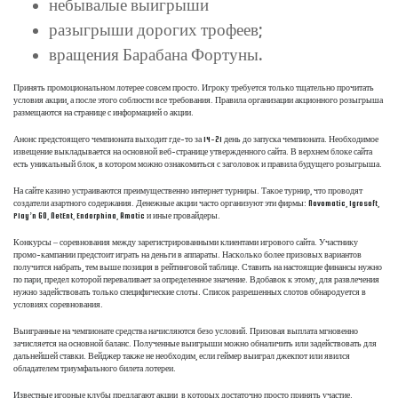
небывалые выигрыши
разыгрыши дорогих трофеев;
вращения Барабана Фортуны.
Принять промоциональном лотерее совсем просто. Игроку требуется только тщательно прочитать
условия акции, а после этого соблюсти все требования. Правила организации акционного розыгрыша
размещаются на странице с информацией о акции.
Анонс предстоящего чемпионата выходит где-то за 14-21 день до запуска чемпионата. Необходимое
извещение выкладывается на основной веб-странице утвержденного сайта. В верхнем блоке сайта
есть уникальный блок, в котором можно ознакомиться с заголовок и правила будущего розыгрыша.
На сайте казино устраиваются преимущественно интернет турниры. Такое турнир, что проводят
создатели азартного содержания. Денежные акции часто организуют эти фирмы: Novomatic, Igrosoft,
Play’n GO, NetEnt, Endorphina, Amatic и иные провайдеры.
Конкурсы – соревнования между зарегистрированными клиентами игрового сайта. Участнику
промо-кампании предстоит играть на деньги в аппараты. Насколько более призовых вариантов
получится набрать, тем выше позиция в рейтинговой таблице. Ставить на настоящие финансы нужно
по пари, предел которой переваливает за определенное значение. Вдобавок к этому, для развлечения
нужно задействовать только специфические слоты. Список разрешенных слотов обнародуется в
условиях соревнования.
Выигранные на чемпионате средства начисляются безо условий. Призовая выплата мгновенно
зачисляется на основной баланс. Полученные выигрыши можно обналичить или задействовать для
дальнейшей ставки. Вейджер также не необходим, если геймер выиграл джекпот или явился
обладателем триумфального билета лотереи.
Известные игорные клубы предлагают акции, в которых достаточно просто принять участие.