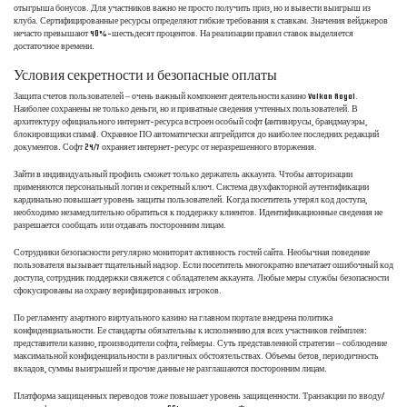
отыгрыша бонусов. Для участников важно не просто получить приз, но и вывести выигрыш из
клуба. Сертифицированные ресурсы определяют гибкие требования к ставкам. Значения вейджеров
нечасто превышают 40%-шестьдесят процентов. На реализации правил ставок выделяется
достаточное времени.
Условия секретности и безопасные оплаты
Защита счетов пользователей – очень важный компонент деятельности казино Vulkan Royal.
Наиболее сохранены не только деньги, но и приватные сведения учтенных пользователей. В
архитектуру официального интернет-ресурса встроен особый софт (антивирусы, брандмауэры,
блокировщики спама). Охранное ПО автоматически апгрейдится до наиболее последних редакций
документов. Софт 24/7 охраняет интернет-ресурс от неразрешенного вторжения.
Зайти в индивидуальный профиль сможет только держатель аккаунта. Чтобы авторизации
применяются персональный логин и секретный ключ. Система двухфакторной аутентификации
кардинально повышает уровень защиты пользователей. Когда посетитель утерял код доступа,
необходимо незамедлительно обратиться к поддержку клиентов. Идентификационные сведения не
разрешается сообщать или отдавать посторонним лицам.
Сотрудники безопасности регулярно мониторят активность гостей сайта. Необычная поведение
пользователя вызывает тщательный надзор. Если посетитель многократно впечатает ошибочный код
доступа, сотрудник поддержки свяжется с обладателем аккаунта. Любые меры службы безопасности
сфокусированы на охрану верифицированных игроков.
По регламенту азартного виртуального казино на главном портале внедрена политика
конфиденциальности. Ее стандарты обязательны к исполнению для всех участников геймплея:
представители казино, производители софта, геймеры. Суть представленной стратегии – соблюдение
максимальной конфиденциальности в различных обстоятельствах. Объемы бетов, периодичность
вкладов, суммы выигрышей и прочие данные не разглашаются посторонним лицам.
Платформа защищенных переводов тоже повышает уровень защищенности. Транзакции по вводу/