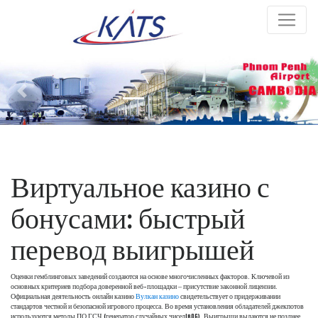
Previous
Next
Виртуальное казино с
бонусами: быстрый
перевод выигрышей
Оценки гемблинговых заведений создаются на основе многочисленных факторов. Ключевой из
основных критериев подбора доверенной веб-площадки – присутствие законной лицензии.
Официальная деятельность онлайн казино
Вулкан казино
свидетельствует о придерживании
стандартов честной и безопасной игрового процесса. Во время установления обладателей джекпотов
используются методы ПО ГСЧ (генератор случайных чисел|RNG). Выигрыши выдаются не позднее