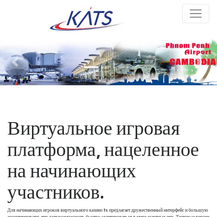
Previous
Next
Виртуальное игровая
платформа, нацеленное
на начинающих
участников.
Для начинающих игроков виртуального казино 7к предлагает дружественный интерфейс и большую