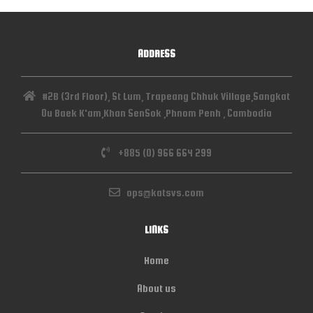
ADDRESS
#2B (3rd Floor), St Lum, Trapeang Chhuk Village,Sangkat
Ou Baek K'am,Khan SenSok ,Phnom Penh , Cambodia
+885 (0) 966 664 299
ops@katsvs.com
LINKS
Home
About us