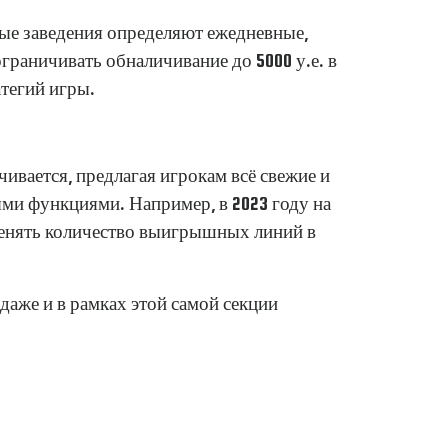
ные заведения определяют ежедневные,
граничивать обналичивание до 5000 у.е. в
тегий игры.
вается, предлагая игрокам всё свежие и
ми функциями. Например, в 2023 году на
менять количество выигрышных линий в
даже и в рамках этой самой секции