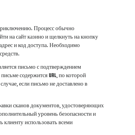
 приключению. Процесс обычно
ти на сайт казино и щелкнуть на кнопку
 адрес и код доступа. Необходимо
средств.
вляется письмо с подтверждением
 письме содержится URL, по которой
случае, если письмо не доставлено в
равки сканов документов, удостоверяющих
дополнительный уровень безопасности и
ь клиенту использовать всеми