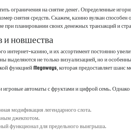
тить ограничения на снятие денег. Определенные игор
змер снятия средств. Скажем, казино вулкан способен о
ие при планировании своих денежных транзакций и стра
в и новшества
 интернет-казино, и их ассортимент постоянно увеличи
 выделяются не только визуализацией, но и особенны
ской функцией Megaways, которая предоставляет шанс 
 игровые автоматы с фруктами и цифрой семь. Однако 
ная модификация легендарного слота.
вным джекпотом.
ельный функционал для предельного выигрыша.