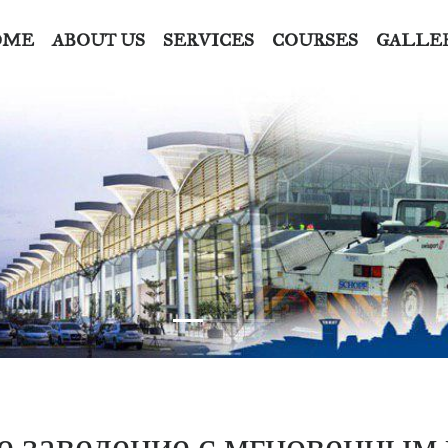
OME
ABOUT US
SERVICES
COURSES
GALLE