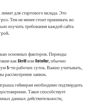
лимит для стартового вклада. Это
роз. Тем не менее стоит принимать во
ьно изучить требования каждой сайта
грой.
лько основных факторов. Периоды
е как Skrill или Neteller, обычно
ум 5-ти рабочих суток. Важно учитывать,
мы рассмотрения заявок.
игрыша геймерам необходимо подтвердить
достоверение. Такое способствует
енных данных действительности,