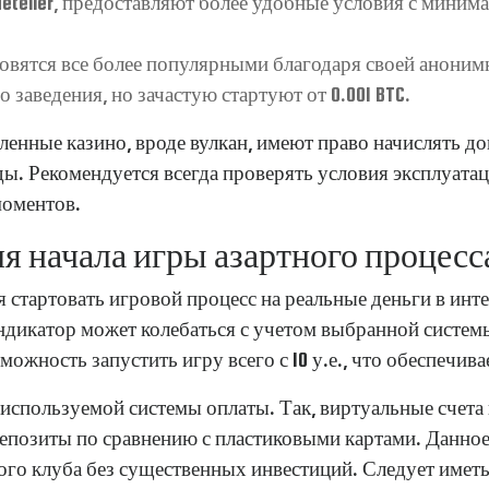
 Neteller, предоставляют более удобные условия с миним
ановятся все более популярными благодаря своей анони
 заведения, но зачастую стартуют от 0.001 BTC.
енные казино, вроде вулкан, имеют право начислять д
ды. Рекомендуется всегда проверять условия эксплуат
моментов.
 начала игры азартного процесса
 стартовать игровой процесс на реальные деньги в ин
дикатор может колебаться с учетом выбранной системы
ожность запустить игру всего с 10 у.е., что обеспечив
используемой системы оплаты. Так, виртуальные счет
епозиты по сравнению с пластиковыми картами. Данно
о клуба без существенных инвестиций. Следует иметь 