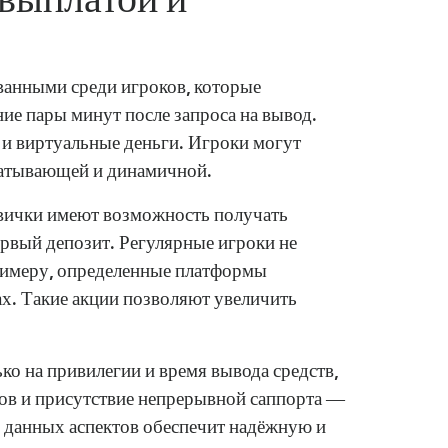
 выплатой и
анными среди игроков, которые
ние пары минут после запроса на вывод.
 и виртуальные деньги. Игроки могут
хватывающей и динамичной.
вички имеют возможность получать
ервый депозит. Регулярные игроки не
римеру, определенные платформы
х. Такие акции позволяют увеличить
о на привилегии и время вывода средств,
ров и присутствие непрерывной саппорта —
ь данных аспектов обеспечит надёжную и