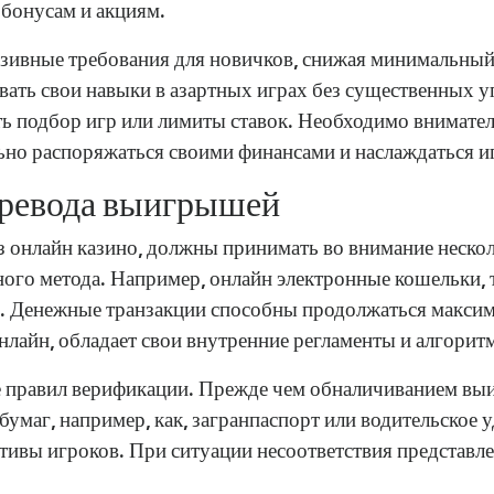
 бонусам и акциям.
ивные требования для новичков, снижая минимальный 
ть свои навыки в азартных играх без существенных уг
ть подбор игр или лимиты ставок. Необходимо внимател
но распоряжаться своими финансами и наслаждаться и
еревода выигрышей
з онлайн казино, должны принимать во внимание неско
го метода. Например, онлайн электронные кошельки, таки
в. Денежные транзакции способны продолжаться максим
 онлайн, обладает свои внутренние регламенты и алгорит
 правил верификации. Прежде чем обналичиванием вы
умаг, например, как, загранпаспорт или водительское у
тивы игроков. При ситуации несоответствия представл