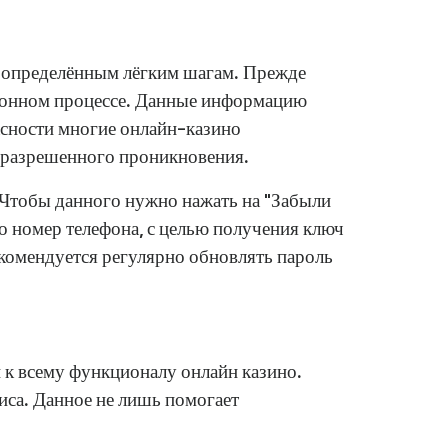
я определённым лёгким шагам. Прежде
ционном процессе. Данные информацию
асности многие онлайн-казино
еразрешенного проникновения.
. Чтобы данного нужно нажать на "Забыли
о номер телефона, с целью получения ключ
екомендуется регулярно обновлять пароль
 к всему функционалу онлайн казино.
иса. Данное не лишь помогает