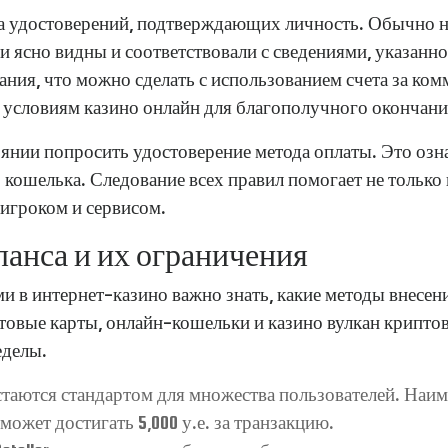
а удостоверений, подтверждающих личность. Обычно 
и ясно видны и соответствовали с сведениями, указанно
ния, что можно сделать с использованием счета за ком
 условиям казино онлайн для благополучного окончани
янии попросить удостоверение метода оплаты. Это озна
кошелька. Следование всех правил помогает не только 
 игроком и сервисом.
анса и их ограничения
 в интернет-казино важно знать, какие методы внесени
овые карты, онлайн-кошельки и казино вулкан крипто
еделы.
остаются стандартом для множества пользователей. Наи
может достигать 5,000 у.е. за транзакцию.