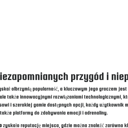
niezapomnianych przygód i nie
zyskał olbrzymią popularność, a kluczowym jego graczem jest
r, ale także innowacyjnymi rozwiązaniami technologicznymi, 
jsowi i szerokiej gamie dostępnych opcji, każdy użytkownik 
 także platformy do zdobywania emocji i adrenaliny.
o
zyskało reputację miejsca, gdzie można znaleźć zarówno k