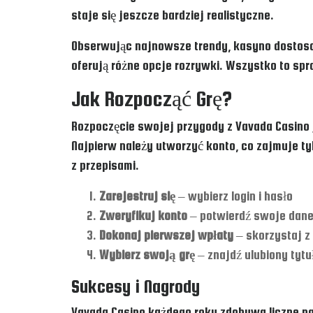
staje się jeszcze bardziej realistyczne.
Obserwując najnowsze trendy, kasyno dostosow
oferują różne opcje rozrywki. Wszystko to spr
Jak Rozpocząć Grę?
Rozpoczęcie swojej przygody z Vavada Casino j
Najpierw należy utworzyć konto, co zajmuje ty
z przepisami.
Zarejestruj się
– wybierz login i hasło
Zweryfikuj konto
– potwierdź swoje dan
Dokonaj pierwszej wpłaty
– skorzystaj z
Wybierz swoją grę
– znajdź ulubiony tytu
Sukcesy i Nagrody
Vavada Casino każdego roku zdobywa liczne nag