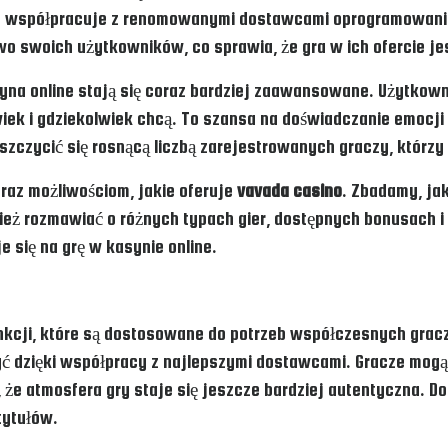
 to współpracuje z renomowanymi dostawcami oprogramowani
wo swoich użytkowników, co sprawia, że gra w ich ofercie je
yna online stają się coraz bardziej zaawansowane. Użytkown
wiek i gdziekolwiek chcą. To szansa na doświadczanie emocji
zczycić się rosnącą liczbą zarejestrowanych graczy, którzy 
oraz możliwościom, jakie oferuje
vavada casino
. Zbadamy, jak
ież rozmawiać o różnych typach gier, dostępnych bonusach i 
 się na grę w kasynie online.
unkcji, które są dostosowane do potrzeb współczesnych gra
żyć dzięki współpracy z najlepszymi dostawcami. Gracze mogą 
że atmosfera gry staje się jeszcze bardziej autentyczna. Do
tytułów.