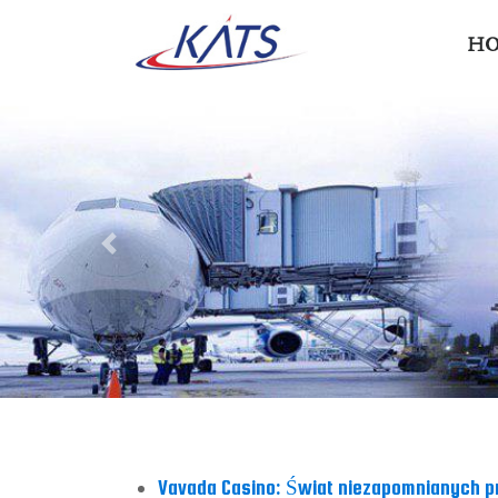
H
Previous
Vavada Casino: Świat niezapomnianych p