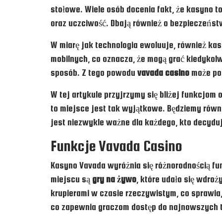
stołowe. Wiele osób docenia fakt, że kasyno
oraz uczciwość. Dbają również o bezpieczeńst
W miarę jak technologia ewoluuje, również kas
mobilnych, co oznacza, że mogą grać kiedykol
sposób. Z tego powodu
vavada casino
może pos
W tej artykule przyjrzymy się bliżej funkcjom 
to miejsce jest tak wyjątkowe. Będziemy równ
jest niezwykle ważne dla każdego, kto decyduje
Funkcje Vavada Casino
Kasyno Vavada wyróżnia się różnorodnością f
miejscu są
gry na żywo
, które udało się wdro
krupierami w czasie rzeczywistym, co sprawia, 
co zapewnia graczom dostęp do najnowszych 