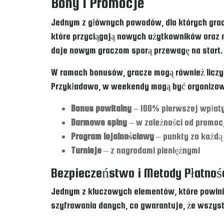
Bony i Promocje
Jednym z głównych powodów, dla których grac
które przyciągają nowych użytkowników oraz n
daje nowym graczom sporą przewagę na start.
W ramach bonusów, gracze mogą również liczy
Przykładowo, w weekendy mogą być organizowa
Bonus powitalny
– 100% pierwszej wpłat
Darmowe spiny
– w zależności od promoc
Program lojalnościowy
– punkty za każdą
Turnieje
– z nagrodami pieniężnymi
Bezpieczeństwo i Metody Płatnoś
Jednym z kluczowych elementów, które powini
szyfrowania danych, co gwarantuje, że wszyst