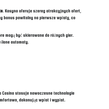
je
. Kasyno oferuje szereg atrakcyjnych ofert,
y bonus powitalny na pierwsze wpłaty, co
re mogą być skierowane do różnych gier.
ślone automaty.
a Casino stosuje nowoczesne technologie
mfortowo, dokonując wpłat i wypłat.