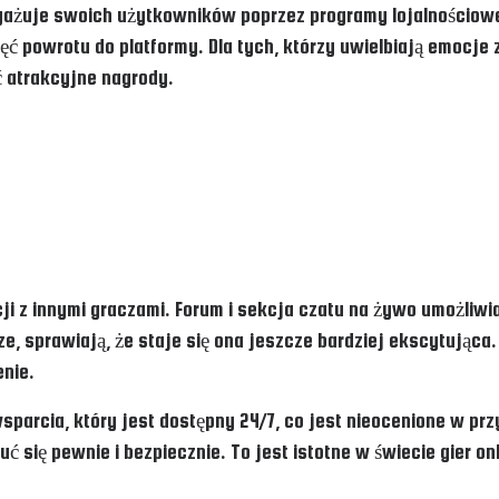
żuje swoich użytkowników poprzez programy lojalnościowe. K
ęć powrotu do platformy. Dla tych, którzy uwielbiają emocj
ć atrakcyjne nagrody.
ji z innymi graczami. Forum i sekcja czatu na żywo umożliwi
, sprawiają, że staje się ona jeszcze bardziej ekscytująca.
nie.
sparcia, który jest dostępny 24/7, co jest nieocenione w p
uć się pewnie i bezpiecznie. To jest istotne w świecie gier o