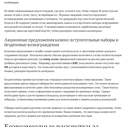
комбинации.
Не менее захватывающая игра в блэкджек, где цель состоит в том, чтобы собрать 21 пункт или как
можно точнее к этому числу, не перебирая его. Игровые заведения зачастую предлагают
вознаграждения для начинающих участников, что превращает игру еще более притягательной.
Подход в 21 содержит умение точно анализировать шансы и осуществлять выборы на фундаменте
актуальной положения за столом. Участники имеют возможность задействовать различные
стратегии, такие как карточный подсчет, чтобы расширить свои шансы на выигрыш.
Акционные предложения казино: вступительные наборы и
бездеповые вознаграждения
Бонусные предложения в онлайн-казино имеют ключевую роль в завлечении свежих игроков и
сохранении текущих. Начальные пакеты обычно предполагают включают в состав соответствующие
бонусы при первом депозите, где daddy casino официальный умножает на два или даже делает
тройным депозитную сумму. Например, при пополнении в $100, пользователь может получить еще
100 долларов в виде бонуса. Это позволяет начать игру с увеличенной количеством средств на
балансе, расширяя вероятность выигрыша.
Бездепозитные премии выступают как очередную известную форму стимулирования. Такие
предложения даются первым геймерам без необходимости пополнения счета. Это может являться
фиксированная количество денег либо бесплатные раскрутки на конкретные слоты. Такие бонусы
позволяют оценить слоты и оформление игорного заведения без денежных потерь. Однако
необходимо брать в расчет правила отыгрыша, включающие в себя высокие требования по
вейджеру, установленные временные рамки для использования и лимиты на вывод выигрышей.
Геймеры необходимо вдумчиво изучать правила и условия любого акционного предложения, чтобы
полностью воспользоваться его преимуществами. Важно помнить, что некоторые казино могут
закрывать доступ к акциям для игроков из конкретных регионов или стран.
Безвозмездные раскрутки за