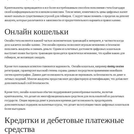
Криптовалюты превращаются в все более востребованным способом пополнения счета благодаря
своей конфиденциальности и низким комиссиям. Тем не менее, изменчивость цены цифровых валют
может оказаться существенным угрозой для геймеров. Следует также помнить о пределах на депозит
аккаунта, которые различаются в зависимости от предпочтительного варианта и правил казино.
Онлайн кошельки
Онлайн счета являются важной частью экономических транзакций в интернете, в частности когда
дело касается онлайн-казино. Эти онлайн сервисы позволяют игрокам мгновенно и безопасно
пополнять аккаунты и снимать деньги. Одним из ключевых достоинств цифровых кошельков
выступает ихняя быстрота: транзакции проводятся практически мгновенно, что крайне важно для
геймеров, не желающих ожидать.
Кроме того важным аспектом становится надежность. Онлайн кошельки, например daddy casino
регистрация, гарантируют высокий степень охраны данных посредством применению новейших
систем криптографии. Данное дает возможность игрокам не переживать за безопасность их денег и
личных сведений. Многие аккаунты предоставляют двухфакторную аутентификацию, что добавляет
дополнительный слой безопасности.
Кроме того, онлайн-кошельки обычно поддерживают разнообразные валюты, включая
криптовалюты, что делает их многофункциональным средством для пользователей из различных
государств. Опция перевода денег в реальном времени дает возможность предотвратить
дополнительных издержек на валютные курсы, что делает эксплуатацию таких цифровых кошельков
более выгодным.
Кредитки и дебетовые платежные
средства