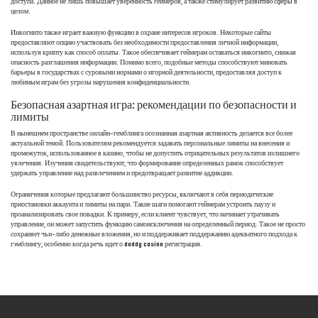
доступа. Данное не лишь повышает уверенность геймеров, а также стимулирует развитию сферы в
целом.
Инкогнито также играет важную функцию в охране интересов игроков. Некоторые сайты
предоставляют опцию участвовать без необходимости предоставления личной информации,
используя крипту как способ оплаты. Такое обеспечивает геймерам оставаться инкогнито, снижая
опасность разглашения информации. Помимо всего, подобные методы способствуют миновать
барьеры в государствах с суровыми нормами о игорной деятельности, предоставляя доступ к
любимым играм без угрозы нарушения конфиденциальности.
Безопасная азартная игра: рекомендации по безопасности и
лимиты
В нынешнем пространстве онлайн-гемблинга осознанная азартная активность делается все более
актуальной темой. Пользователям рекомендуется задавать персональные лимиты на внесения и
промежуток, использованное в казино, чтобы не допустить отрицательных результатов излишнего
увлечения. Изучения свидетельствуют, что формирование определенных рамок способствует
удержать управление над развлечением и предотвращает развитие аддикции.
Ограничения которые предлагают большинство ресурсы, включают в себя периодические
приостановки аккаунта и лимиты на пари. Такие шаги помогают геймерам устроить паузу и
проанализировать свое повадки. К примеру, если клиент чувствует, что начинает утрачивать
управление, он может запустить функцию самоисключения на определенный период. Такое не просто
сохраняет чьи-либо денежные вложения, но и поддерживает поддержанию адекватного подхода к
гэмблингу, особенно когда речь идет о daddy casino регистрация.