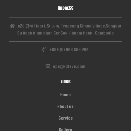
ADDRESS
#2B (3rd Floor), St Lum, Trapeang Chhuk Village,Sangkat
Ou Baek K'am,Khan SenSok ,Phnom Penh , Cambodia
+885 (0) 966 664 299
ops@katsvs.com
LINKS
Home
About us
Service
Gallery