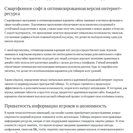
Смартфонное софт и оптимизированная версия интернет-
ресурса
Смартфонные программы и оптимизированные варианты сайтов занимают ключевую функцию в
сфере онлайн казино. Портативное приложение обеспечивает пользователям ускоренный и
устойчивый подключение к играм, а также шанс получать уведомления о новых акциях и бонусах.
Следует подчеркнуть, что приложения зачастую предлагают уникальные возможности, такие как
улучшенная графика и более плавный игровой ход игры, что делает их выбором номер один для
многих игроков.
С иной перспективы, оптимизированная вариация веб-ресурса предоставляет шанс игрокам
заниматься азартными играми в казино без необходимости инсталляции дополнительного софта.
Такое чрезвычайно практично подходит для людей, которые дорожит экономию хранилища в
девайсе либо использует различные девайсы с целью доступа к платформе. Гибкий интерфейс
обеспечивает оптимальное визуализацию материала на всяком дисплее, будь то смартфон или
таблетка, что делает его всеобъемлющим вариантом для геймеров всех уровней.
Таким образом, определение между мобильным аппом и адаптивной редакцией интернет-портала
зависит от индивидуальных пристрастий геймера. Те, которые стремятся к предельную
эффективность и дополнительные возможности, скорее всего выберут аппликацию. В тот время, как
игроки, ценящие гибкость и простоту входа, предпочтут адаптивную версию сайта. Каждый из
вариантов обеспечивают высококлассный геймерский процесс и обладают свои особенные плюсы.
Приватность информации игроков и анонимность
В время технологических инноваций, где онлайн-казино приобретают распространение, вопрос
секретности сведений игроков становится особо актуальным. Геймеры вверяют свои приватные
информацию ресурсам, ожидая от них поддержания надежных стандартов защиты данных. В этом
контексте следует заметить, что многие игорные заведения применяют передовые методы
шифрования, такие как SSL, чтобы защитить персональные данные игроков от неавторизованного