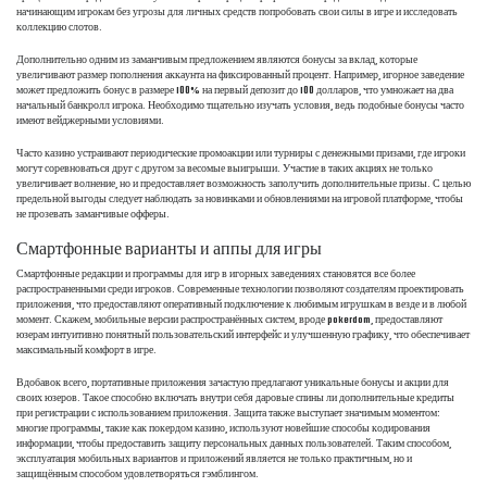
начинающим игрокам без угрозы для личных средств попробовать свои силы в игре и исследовать
коллекцию слотов.
Дополнительно одним из заманчивым предложением являются бонусы за вклад, которые
увеличивают размер пополнения аккаунта на фиксированный процент. Например, игорное заведение
может предложить бонус в размере 100% на первый депозит до 100 долларов, что умножает на два
начальный банкролл игрока. Необходимо тщательно изучать условия, ведь подобные бонусы часто
имеют вейджерными условиями.
Часто казино устраивают периодические промоакции или турниры с денежными призами, где игроки
могут соревноваться друг с другом за весомые выигрыши. Участие в таких акциях не только
увеличивает волнение, но и предоставляет возможность заполучить дополнительные призы. С целью
предельной выгоды следует наблюдать за новинками и обновлениями на игровой платформе, чтобы
не прозевать заманчивые офферы.
Смартфонные варианты и аппы для игры
Смартфонные редакции и программы для игр в игорных заведениях становятся все более
распространенными среди игроков. Современные технологии позволяют создателям проектировать
приложения, что предоставляют оперативный подключение к любимым игрушкам в везде и в любой
момент. Скажем, мобильные версии распространённых систем, вроде pokerdom, предоставляют
юзерам интуитивно понятный пользовательский интерфейс и улучшенную графику, что обеспечивает
максимальный комфорт в игре.
Вдобавок всего, портативные приложения зачастую предлагают уникальные бонусы и акции для
своих юзеров. Такое способно включать внутри себя даровые спины ли дополнительные кредиты
при регистрации с использованием приложения. Защита также выступает значимым моментом:
многие программы, такие как покердом казино, используют новейшие способы кодирования
информации, чтобы предоставить защиту персональных данных пользователей. Таким способом,
эксплуатация мобильных вариантов и приложений является не только практичным, но и
защищённым способом удовлетворяться гэмблингом.