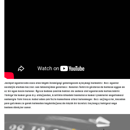
Jackpot oyunlarında esas olan büyük ikramiyeyi yakalayacak eşleşmeyi bulmaktır. Bazı oyunlar
nostaljik olurken bazıları son teknolojiden yararlanır. Konuları farklılık gösterse de herkese uygun en
az bir oyun kesin bulunur. Ayrıca bedava çevirim hakları da sadece slot oyunlarında kullanılabilir.
Türkiye’de kumar yasa dışı olduğundan, özellikle ülkedeki bankaların kumar işlemlerini engellemesi
nedeniyle Türk lirasını kabul eden çok fazla kumarhane sitesi bulunmuyor. Bazı sağlayıcılar, önceden
para yatırmanıza gerek kalmadan kaydolduğunuzda küçük bir ücretsiz başlangıç bakiyesi veya
bedava dönüşler sunar.