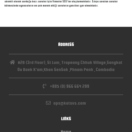
sürekli olarak sorduğu bazı sorular için firmalar SSS’ler oluşturmaktadır. Sıkça sorulan sorular
bölmesinde oyuncuların en çok merak ettiği soruların yanıtları yer almaktadır.
ADDRESS
#2B (3rd Floor), St Lum, Trapeang Chhuk Village,Sangkat
Ou Baek K'am,Khan SenSok ,Phnom Penh , Cambodia
+885 (0) 966 664 299
ops@katsvs.com
LINKS
Home