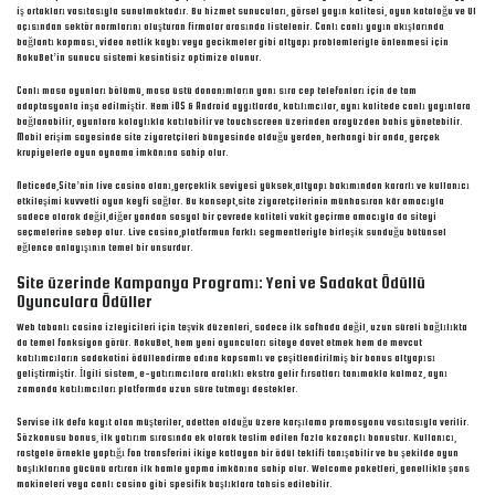
iş ortakları vasıtasıyla sunulmaktadır. Bu hizmet sunucuları, görsel yayın kalitesi, oyun kataloğu ve UI
açısından sektör normlarını oluşturan firmalar arasında listelenir. Canlı canlı yayın akışlarında
bağlantı kopması, video netlik kaybı veya gecikmeler gibi altyapı problemleriyle önlenmesi için
RokuBet’in sunucu sistemi kesintisiz optimize olunur.
Canlı masa oyunları bölümü, masa üstü donanımların yanı sıra cep telefonları için de tam
adaptasyonla inşa edilmiştir. Hem iOS & Android aygıtlarda, katılımcılar, aynı kalitede canlı yayınlara
bağlanabilir, oyunlara kolaylıkla katılabilir ve touchscreen üzerinden arayüzden bahis yönetebilir.
Mobil erişim sayesinde site ziyaretçileri bünyesinde olduğu yerden, herhangi bir anda, gerçek
krupiyelerle oyun oynama imkânına sahip olur.
Neticede,Site’nin live casino alanı,gerçeklik seviyesi yüksek,altyapı bakımından kararlı ve kullanıcı
etkileşimi kuvvetli oyun keyfi sağlar. Bu konsept,site ziyaretçilerinin münhasıran kâr amacıyla
sadece olarak değil,diğer yandan sosyal bir çevrede kaliteli vakit geçirme amacıyla da siteyi
seçmelerine sebep olur. Live casino,platformun farklı segmentleriyle birleşik sunduğu bütünsel
eğlence anlayışının temel bir unsurdur.
Site üzerinde Kampanya Programı: Yeni ve Sadakat Ödüllü
Oyunculara Ödüller
Web tabanlı casino izleyicileri için teşvik düzenleri, sadece ilk safhada değil, uzun süreli bağlılıkta
da temel fonksiyon görür. RokuBet, hem yeni oyuncuları siteye davet etmek hem de mevcut
katılımcıların sadakatini ödüllendirme adına kapsamlı ve çeşitlendirilmiş bir bonus altyapısı
geliştirmiştir. İlgili sistem, e-yatırımcılara aralıklı ekstra gelir fırsatları tanımakla kalmaz, aynı
zamanda katılımcıları platformda uzun süre tutmayı destekler.
Servise ilk defa kayıt olan müşteriler, adetten olduğu üzere karşılama promosyonu vasıtasıyla verilir.
Sözkonusu bonus, ilk yatırım sırasında ek olarak teslim edilen fazla kazançlı bonustur. Kullanıcı,
rastgele örnekle yaptığı fon transferini ikiye katlayan bir ödül teklifi tanışabilir ve bu şekilde oyun
başlıklarına gücünü artıran ilk hamle yapma imkânına sahip olur. Welcome paketleri, genellikle şans
makineleri veya canlı casino gibi spesifik başlıklara tahsis edilebilir.