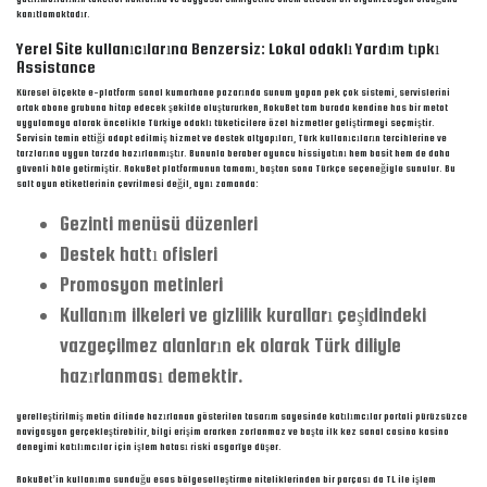
kanıtlamaktadır.
Yerel Site kullanıcılarına Benzersiz: Lokal odaklı Yardım tıpkı
Assistance
Küresel ölçekte e-platform sanal kumarhane pazarında sunum yapan pek çok sistemi, servislerini
ortak abone grubuna hitap edecek şekilde oluştururken, RokuBet tam burada kendine has bir metot
uygulamaya alarak öncelikle Türkiye odaklı tüketicilere özel hizmetler geliştirmeyi seçmiştir.
Servisin temin ettiği adapt edilmiş hizmet ve destek altyapıları, Türk kullanıcıların tercihlerine ve
tarzlarına uygun tarzda hazırlanmıştır. Bununla beraber oyuncu hissiyatını hem basit hem de daha
güvenli hâle getirmiştir. RokuBet platformunun tamamı, baştan sona Türkçe seçeneğiyle sunulur. Bu
salt oyun etiketlerinin çevrilmesi değil, aynı zamanda:
Gezinti menüsü düzenleri
Destek hattı ofisleri
Promosyon metinleri
Kullanım ilkeleri ve gizlilik kuralları çeşidindeki
vazgeçilmez alanların ek olarak Türk diliyle
hazırlanması demektir.
yerelleştirilmiş metin dilinde hazırlanan gösterilen tasarım sayesinde katılımcılar portali pürüzsüzce
navigasyon gerçekleştirebilir, bilgi erişim ararken zorlanmaz ve başta ilk kez sanal casino kasino
deneyimi katılımcılar için işlem hatası riski asgarîye düşer.
RokuBet’in kullanıma sunduğu esas bölgeselleştirme niteliklerinden bir parçası da TL ile işlem