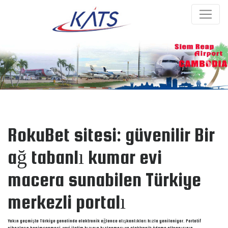
Previous
Next
RokuBet sitesi: güvenilir Bir
ağ tabanlı kumar evi
macera sunabilen Türkiye
merkezli portalı
Yakın geçmişte Türkiye genelinde elektronik eğlence alışkanlıkları hızla yenileniyor. Portatif