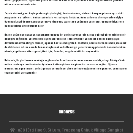
ortaklığı yapılması, oyunların grafik kalitesi ve dürüstlük açısından üst düzey kriterlerde güvence
altına almasını temin eder.
Teşvik sistemi, yeni başlayanlara giriş kolaylığı temin ederken, sistemli kampanyalar ve ayrıcalıklı
programlar da istikrarlı kullanıcıl ar için kalıcı fayda indükler. Dahası live casino üyelerine kişiye
özel nakit geri ödeme kampanyaları ve kilometre taşlarında sağlanan sürprizler, üyelerle ilişkilerin
özelleştirilmesine mümkün kılar.
Anılan bağlamda RokuBet, sanalkumarhaneye ilk bahis severler için kılavuz görevi gören minimal bir
deneyim sağlarken, veteran usta oyuncular için ise ileri formatları ve seçkin destek anlayışıyla
devamlı bir alternatif yer alırken, oyunun hazını emniyetle hissetmek, seri transfer edinmek, mekanik
destek temin edilen anında temas oluşturmak ve kullanıcıya yönelik bir uygulamada dönemi tecrübe
etmek, niyetlenen site ziyaretçileri için, RokuBet, vurgulanabilir bir seçenektir.
Neticede, Bu platformun sunduğu sağlanan bu fırsatlar ve korunan sunum modeli, siteyi Türkiye’deki
online casinoyu tercih edenler için hem kullanışlı hem de güven kazanmasını sağlar. Eğlence
meraklıları, oyun tarzları ve ihtiyaçları paralelinde, site üzerinde değerlendirme yaparak, sanalkumar
tecrübelerini yükseltebilir.
ADDRESS
#2B (3rd Floor), St Lum, Trapeang Chhuk Village,Sangkat