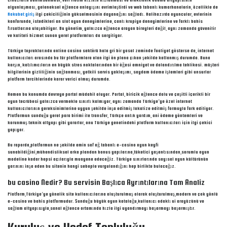
cihazların benimsenmesi, veri iletim hızının hızlanması ve elektronik ödeme altyapısının
olgunlaşması, geleneksel eğlence anlayışını evrimleştirdi ve web tabanlı kumarhanelerin, özellikle de
Rokubet giriş
ilgi çekiciliğinin yükselmesinin dayanağını sağladı. Halihazırda oyuncular, evlerinin
konforunda, istedikleri an slot oyun deneyimlerine, canlı krupiye deneyimlerine ve farklı bahis
fırsatlarına ulaşabiliyor. Bu yönelim, yalnızca eğlence arayan bireyleri değil, aynı zamanda güvenilir
ve kaliteli hizmet sunan yerel platformları da sergiliyor.
Türkiye topraklarında online casino sektörü hala gri bir yasal zeminde faaliyet gösterse de, internet
kullanıcıları arasında bu tür platformlara olan ilgi ön plana çıkan şekilde katlanmış durumda. Buna
karşın, katılımcıların en büyük stres noktalarından bir öğesi emniyet ve dolandırılma tehlikesi. müşteri
bilgilerinin gizliliğinin sağlanması, yetkili servis yaklaşımı, saydam ödeme işlemleri gibi unsurlar
platform tercihlerinde karar verici olmuş durumda.
Hemen bu konumda devreye portal müdahil oluyor. Portal, biricik eğlence dolu ve çeşitli içerikli bir
oyun tecrübesi yalnızca vermekle sınırlı kalmıyor, aynı zamanda Türkiye’ye özel internet
kullanıcılarının gereksinimlerine uygun şekilde inşa edilmiş lokalize edilmiş formuyla fark ediliyor.
Platformun sunduğu yerel para birimi ile transfer, Türkçe anlık yardım, ani ödeme yöntemleri ve
korunmuş teknik altyapı gibi yararlar, onu Türkiye genelindeki platform kullanıcıları için ilgi çekici
yapıyor.
Bu raporda,platformun ne şekilde emin saf ağ tabanlı e-casino oyun keyfi
sunabildiğini,mühendisliksel arka plandan bonus yapılarına,tüketici yaşantısından,sorumlu oyun
modeline kadar hepsi açılarıyla muayene edeceğiz. Türkiye sınırlarında sayısal oyun kültürünün
yarınını inşa eden bu sitenin hangi sebeple vurgulandığını hep birlikte bulacağız.
bu casino Nedir? Bu servisin Başlıca Ayrıntılarına Tam Analiz
Platform,Türkiye’ye yönelik site kullanıcılarına oluşturulmuş olarak oluşturulmuş,modern ve çok yönlü
e-casino ve bahis platformudur. Sunduğu büyük oyun kataloğu,kullanıcı odaklı ui arayüzünü ve
sağlam altyapısıyla,sanal eğlence ortamında hızla ilgi uyandırmayı başarmayı başarmıştır.