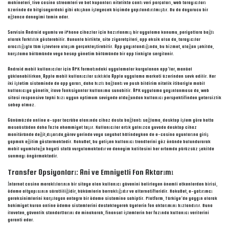
makineleri, live casino streamleri ve bet kuponları nitelikte canlı veri parçaları, web tarayıcıları
üzerinde de bilgisayardaki gibi akışkan işleyecek biçimde yapılandırılmıştır. Bu da doyurucu bir
eğlence deneyimi temin eder.
Servisin Android uyumlu ve iPhone cihazlar için hazırlanmış bir uygulama konumu, periyotlara bağlı
olarak farklılık gösterebilir. Bununla birlikte, site ziyaretçileri, app eksik olsa da, tarayıcılar
aracılığıyla tüm işlevlere ulaşım gerçekleştirebilir. App yayınlandığında, bu hizmet, olağan şekilde,
karşılama bölümünde veya hesap yönetim bölümünde bir app linkiyle sergilenir.
Android mobil kullanıcılar için APK formatındaki uygulamalar kurgulanan app’ler, manüel
yüklenebilirken, Apple mobil kullanıcılar sıklıkla Apple uygulama marketi üzerinden sevk edilir. Her
iki işletim sisteminde de app yararı, daha hızlı bağlantı ve push bildirim nitelik itibariyle mobil
kullanıcıya yönelik, ilave fonksiyonlar kullanıma sunabilir. APK uygulama yayınlanmasa da, web
sitesi responsive tepki hızı uygun optimum seviyede olduğundan kullanıcı perspektifinden yetersizlik
sebep olmaz.
Günümüzde online e-spor tecrübe alanında cihaz dostu bağlantı sağlama, desktop işlem göre hatta
masaüstüden daha fazla ehemmiyet taşır. Kullanıcılar artık yalnızca yuvada desktop cihaz
monitöründe değil,dışarıda,görev yerinde veya seyahat hâlindeyken de e-casino oyunlarına giriş
yapmak eğilim göstermektedir. RokuBet, bu gelişen kullanıcı trendlerini göz önünde bulundurarak
mobil uyumluluğa hayati statü vurgulamaktadır ve deneyim kalitesini her ortamda pürüzsüz şekilde
sunmayı öngörmektedir.
Transfer Opsiyonları: Ani ve Emniyetli Fon Aktarımı
İnternet casino meraklılarının bir siteye olan kullanıcı güvenini belirleyen önemli etkenlerden birisi,
ödeme altyapısının süratliliğidir, hükümlerin berraklığıdır ve alternatifleridir. RokuBet, e-yatırımcı
gereksinimlerini karşılayan entegre bir ödeme sistemine sahiptir. Platform, Türkiye’de yaygın olarak
hakimiyet kuran online ödeme sistemlerini destekleyerek üyelerin fon aktarımını hızlandırır. Buna
ilaveten, güvenlik standartlarını de minakarak, finansal işlemlerin her fazında kullanıcı verilerini
garanti eder.