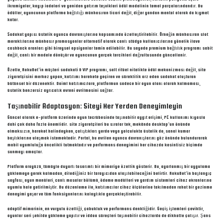
ikramiyeler, kayıp iadeleri ve yeniden yatırım teşvikleri ödül modelinin temel parçalarındandır. Bu
ödüller, oyuncunun platforma bağlılığı münhasıran ticari değil, diğer yandan mental olarak da kıymet
katar.
Sadakat yapısı üstelik oyuncu davranışlarına kapsamında özelleştirilebilir. Örneğin münhasıran slot
meraklılarına münhasır promosyonlar alternatif olarak canlı stüdyo kullanıcılarına yönelik ilave
cashback oranları gibi bireysel opsiyonlar temin edilebilir. Bu sayede premium bağlılık programı sabit
değil, canlı bir modele dönüşür ve oyuncunun gerçek tercihleri doğrultusunda güncellenir.
Özetle, RokuBet’in müşteri sadakati & VIP programı, salt ritüel nitelikte ödül mekanizması değil, site
ziyaretçisini merkez yapan, katılımı harekete geçiren ve süreklilik arz eden sadakat oluşturan
bütünsel bir düzenektir. Daimî katılımcılara, platformun sadece bir oyun alanı olarak kalmaması,
üstelik benzersiz ayrıcalık evreni evrilmesini sağlar.
Taşınabilir Adaptasyon: Siteyi Her Yerden Deneyimleyin
Güncel olarak e-platform üzerinde oyun tecrübesinde taşınabilir aygıt erişimi, PC kullanımı kıyasla
dahi çok daha fazla önemlidir. site ziyaretçileri bu sıralar tek, mekânda desktop’un önünde
olmaksızın, hareket halindeyken, çalıştıkları yerde veya yolculukta üstelik de, sanal kumar
başlıklarına ulaşmak istemektedir. Portal, bu evrilen oyuncu davranışlarını göz önünde bulundurarak
mobil uyumluluğa öncelikli tutmaktadır ve performans deneyimini her cihazda kesintisiz biçimde
sunmayı amaçlar.
Platform arayüzü, tümüyle duyarlı tasarımlı bir mimariye özellik gösterir. Bu, ayarlanmış bir uygulama
yüklemeye gerek kalmadan, dilediğiniz bir tarayıcıdan ulaşılabileceğini belirtir. RokuBet’in başlangıç
sayfası, oyun menüleri, canlı masalar bölümü, ödeme modülleri ve yardım sistemleri cihaz ekranlarına
uyumlu hale getirilmiştir. Bu düzenleme ile, katılımcılar cihaz ölçülerine takılmadan rahat bir gezinme
deneyimi yaşar ve tüm fonksiyonlarını kolaylıkla gerçekleştirebilir.
adaptif mimarinin, en vurgulu özelliği, çabukluk ve performans denkliğidir. Geçiş işlemleri çeviktir,
oyunlar seri şekilde yükleme yapılır ve iddaa süreçleri taşınabilir cihazlarda de dikkatle çalışır. Şans