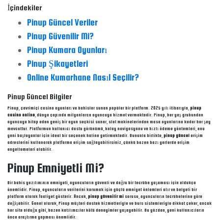
İçindekiler
Pinup Güncel Veriler
Pinup Güvenilir Mi?
Pinup Kumara Oyunları
Pinup Şikayetleri
Online Kumarhane Nasıl Seçilir?
Pinup Güncel Bilgiler
Pinup, çevrimiçi casino oyunları ve bahisler sunan popüler bir platform. 2025 yılı itibarıyla,
pinup
casino online
, dünya çapında milyonlarca oyuncuya hizmet vermektedir. Pinup, her yaş grubundan
oyuncuya hitap eden geniş bir oyun seçkisi sunar, slot makinelerinden masa oyunlarına kadar her şey
mevcuttur. Platformun kullanıcı dostu görünümü, kolay navigasyonu ve hızlı ödeme yöntemleri, onu
yeni başlayanlar için ideal bir seçenek haline getirmektedir. Bununla birlikte,
pinup güncel
erişim
adreslerini kullanarak platforma erişim sağlayabilirsiniz, çünkü bazen bazı yerlerde erişim
engellemeleri olabilir.
Pinup Emniyetli Mi?
Bir bahis yazılımının emniyeti, oyuncuların güvenli ve doğru bir tecrübe yaşaması için oldukça
önemlidir. Pinup, oyuncuların verilerini korumak için güçlü emniyet önlemleri alır ve belgeli bir
platform olarak faaliyet gösterir. Ancak,
pinup güvenilir mi
sorusu, oyuncuların tecrübelerine göre
değişebilir. Genel olarak, Pinup müşteri destek hizmetleriyle ve burs sistemleriyle dikkat çeker, ancak
her site olduğu gibi, bazen katılımcılar kötü deneyimler yaşayabilir. Bu yüzden, yeni kullanıcıların
önce araştırma yapması önemlidir.