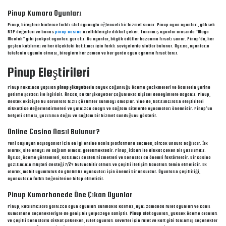
Pinup Kumara Oyunları
Pinup, bireylere binlerce farklı slot oyunuyla eğlenceli bir hizmet sunar. Pinup oyun oyunları, yüksek
RTP değerleri ve bonus
pinup casino
özellikleriyle dikkat çeker. Tanınmış oyunlar arasında “Mega
Moolah” gibi jackpot oyunları yer alır. Bu oyunlar, büyük ödüller kazanma fırsatı sunar. Pinup’da, her
yaştan katılımcı ve her ölçekteki katılımcı için farklı seviyelerde slotlar bulunur. Ayrıca, oyunların
telefonla uyumlu olması, bireylere her zaman ve her yerde oyun oynama fırsat tanır.
Pinup Eleştirileri
Pinup hakkında yapılan
pinup şikayet
lerin büyük çoğunluğu ödeme gecikmeleri ve ödüllerin yerine
getirme şartları ile ilgilidir. Ancak, bu tür şikayetler çoğunlukla kişisel deneyimlere dayanır. Pinup,
destek ekibiyle bu sorunlara hızlı çözümler sunmayı amaçlar. Yine de, katılımcıların eleştirileri
dikkatlice değerlendirmeleri ve yalnızca onaylı ve sağlam sitelerde oynamaları önemlidir. Pinup’un
belgeli olması, yazılımın doğru ve sağlam bir hizmet sunduğunu gösterir.
Online Casino Nasıl Bulunur?
Yeni başlayan başlayanlar için en iyi online bahis platformunu seçmek, birçok unsura bağlıdır. İlk
olarak, site onaylı ve sağlam olması gerekmektedir. Pinup, itibarı ile dikkat çeken bir yazılımdır.
Ayrıca, ödeme yöntemleri, katılımcı destek hizmetleri ve bonuslar da önemli faktörlerdir. Bir casino
yazılımının müşteri desteği 7/24 bulunabilir olmalı ve çeşitli iletişim kanalları temin etmelidir. Ek
olarak, mobil uyumluluk da günümüz oyuncuları için önemli bir unsurdur. Oyunların çeşitliliği,
oyuncuların farklı beğenilerine hitap etmelidir.
Pinup Kumarhanede Öne Çıkan Oyunlar
Pinup, katılımcılara yalnızca oyun oyunları sunmakla kalmaz, aynı zamanda rulet oyunları ve canlı
kumarhane seçenekleriyle de geniş bir yelpazeye sahiptir.
Pinup slot
oyunları, yüksek ödeme oranları
ve çeşitli bonuslarla dikkat çekerken, rulet oyunları severler için rulet ve kart gibi tanınmış seçenekler