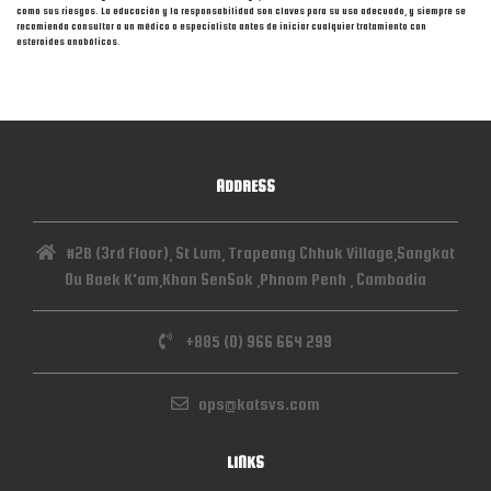
como sus riesgos. La educación y la responsabilidad son claves para su uso adecuado, y siempre se
recomienda consultar a un médico o especialista antes de iniciar cualquier tratamiento con
esteroides anabólicos.
ADDRESS
#2B (3rd Floor), St Lum, Trapeang Chhuk Village,Sangkat
Ou Baek K'am,Khan SenSok ,Phnom Penh , Cambodia
+885 (0) 966 664 299
ops@katsvs.com
LINKS