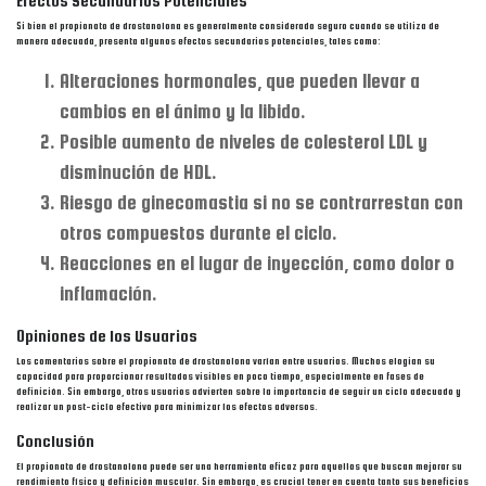
Efectos Secundarios Potenciales
Si bien el propionato de drostanolona es generalmente considerado seguro cuando se utiliza de
manera adecuada, presenta algunos efectos secundarios potenciales, tales como:
Alteraciones hormonales, que pueden llevar a
cambios en el ánimo y la libido.
Posible aumento de niveles de colesterol LDL y
disminución de HDL.
Riesgo de ginecomastia si no se contrarrestan con
otros compuestos durante el ciclo.
Reacciones en el lugar de inyección, como dolor o
inflamación.
Opiniones de los Usuarios
Los comentarios sobre el propionato de drostanolona varían entre usuarios. Muchos elogian su
capacidad para proporcionar resultados visibles en poco tiempo, especialmente en fases de
definición. Sin embargo, otros usuarios advierten sobre la importancia de seguir un ciclo adecuado y
realizar un post-ciclo efectivo para minimizar los efectos adversos.
Conclusión
El propionato de drostanolona puede ser una herramienta eficaz para aquellos que buscan mejorar su
rendimiento físico y definición muscular. Sin embargo, es crucial tener en cuenta tanto sus beneficios