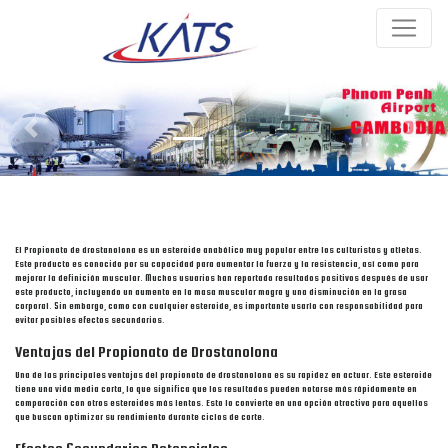
Previous
Next
El Propionato de drostanolona es un esteroide anabólico muy popular entre los culturistas y atletas.
Este producto es conocido por su capacidad para aumentar la fuerza y la resistencia, así como para
mejorar la definición muscular. Muchos usuarios han reportado resultados positivos después de usar
este producto, incluyendo un aumento en la masa muscular magra y una disminución en la grasa
corporal. Sin embargo, como con cualquier esteroide, es importante usarlo con responsabilidad para
evitar posibles efectos secundarios.
Ventajas del Propionato de Drostanolona
Una de las principales ventajas del propionato de drostanolona es su rapidez en actuar. Este esteroide
tiene una vida media corta, lo que significa que los resultados pueden notarse más rápidamente en
comparación con otros esteroides más lentos. Esto lo convierte en una opción atractiva para aquellos
que buscan optimizar su rendimiento durante ciclos de corte.