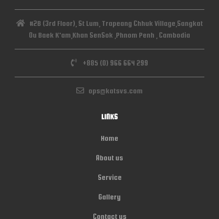
#2B (3rd Floor), St Lum, Trapeang Chhuk Village,Sangkat
Ou Baek K'am,Khan SenSok ,Phnom Penh , Cambodia
+885 (0) 966 664 299
ops@katsvs.com
LINKS
Home
About us
Service
Gallery
Contact us