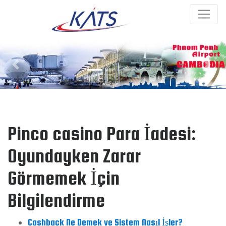
Previous
Next
Pinco casino Para İadesi:
Oyundayken Zarar
Görmemek İçin
Bilgilendirme
Cashback Ne Demek ve Sistem Nasıl İşler?