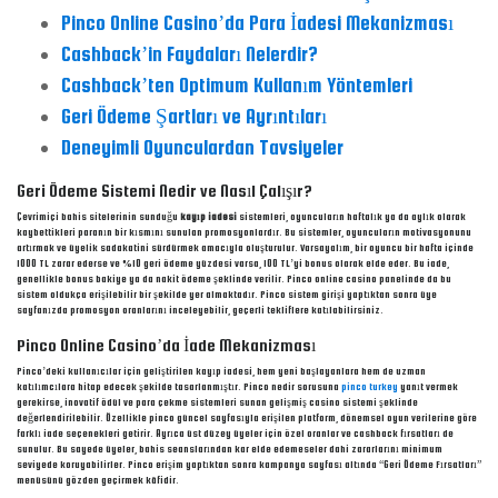
Pinco Online Casino’da Para İadesi Mekanizması
Cashback’in Faydaları Nelerdir?
Cashback’ten Optimum Kullanım Yöntemleri
Geri Ödeme Şartları ve Ayrıntıları
Deneyimli Oyunculardan Tavsiyeler
Geri Ödeme Sistemi Nedir ve Nasıl Çalışır?
Çevrimiçi bahis sitelerinin sunduğu
kayıp iadesi
sistemleri, oyuncuların haftalık ya da aylık olarak
kaybettikleri paranın bir kısmını sunulan promosyonlardır. Bu sistemler, oyuncuların motivasyonunu
artırmak ve üyelik sadakatini sürdürmek amacıyla oluşturulur. Varsayalım, bir oyuncu bir hafta içinde
1000 TL zarar ederse ve %10 geri ödeme yüzdesi varsa, 100 TL’yi bonus olarak elde eder. Bu iade,
genellikle bonus bakiye ya da nakit ödeme şeklinde verilir. Pinco online casino panelinde da bu
sistem oldukça erişilebilir bir şekilde yer almaktadır. Pinco sistem girişi yaptıktan sonra üye
sayfanızda promosyon oranlarını inceleyebilir, geçerli tekliflere katılabilirsiniz.
Pinco Online Casino’da İade Mekanizması
Pinco’deki kullanıcılar için geliştirilen kayıp iadesi, hem yeni başlayanlara hem de uzman
katılımcılara hitap edecek şekilde tasarlanmıştır. Pinco nedir sorusuna
pinco turkey
yanıt vermek
gerekirse, inovatif ödül ve para çekme sistemleri sunan gelişmiş casino sistemi şeklinde
değerlendirilebilir. Özellikle pinco güncel sayfasıyla erişilen platform, dönemsel oyun verilerine göre
farklı iade seçenekleri getirir. Ayrıca üst düzey üyeler için özel oranlar ve cashback fırsatları de
sunulur. Bu sayede üyeler, bahis seanslarından kar elde edemeseler dahi zararlarını minimum
seviyede koruyabilirler. Pinco erişim yaptıktan sonra kampanya sayfası altında “Geri Ödeme Fırsatları”
menüsünü gözden geçirmek kâfidir.