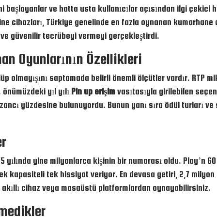
ni başlayanlar ve hatta usta kullanıcılar açısından ilgi çekici 
akine cihazları, Türkiye genelinde en fazla oynanan kumarhane a
e güvenilir tecrübeyi vermeyi gerçekleştirdi.
an Oyunlarının Özellikleri
p olmayışını saptamada belirli önemli ölçütler vardır. RTP mikt
. önümüzdeki yıl yılı
Pin up erişim
vasıtasıyla girilebilen seçen
cı yüzdesine bulunuyordu. Bunun yanı sıra ödül turları ve sca
er
5 yılında yine milyonlarca kişinin bir numarası oldu. Play’n G
ek kapasiteli tek hissiyat veriyor. En devasa getiri, 2,7 milyon
e akıllı cihaz veya masaüstü platformlardan oynayabilirsiniz.
nmedikler