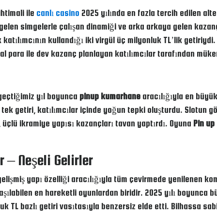
htimali ile
canlı casino
2025 yılında en fazla tercih edilen alt
elen simgelerle çalışan dinamiği ve arka arkaya gelen kazançl
 katılımcının kullandığı iki virgül üç milyonluk TL’lik getiriydi
mal para ile dev kazanç planlayan katılımcılar tarafından müke
 geçtiğimiz yıl boyunca
pinup kumarhane
aracılığıyla en büyü
k tek getiri, katılımcılar içinde yoğun tepki oluşturdu. Slotun 
, üçlü ikramiye yapısı kazançları tavan yaptırdı. Oyuna
Pin up 
– Neşeli Gelirler
elişmiş yapı özelliği aracılığıyla tüm çevirmede yenilenen kombi
laşılabilen en hareketli oyunlardan biridir. 2025 yılı boyunca b
 TL bazlı getiri vasıtasıyla benzersiz elde etti. Bilhassa sabit