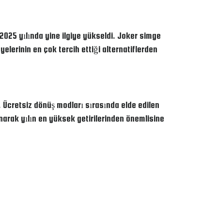
 2025 yılında yine ilgiye yükseldi. Joker simge
yelerinin en çok tercih ettiği alternatiflerden
. Ücretsiz dönüş modları sırasında elde edilen
anarak yılın en yüksek getirilerinden önemlisine