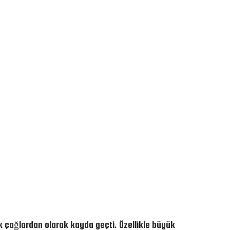
 çağlardan olarak kayda geçti. Özellikle büyük