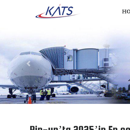
H
Previous
Pin-up’ta 2025’in En ç