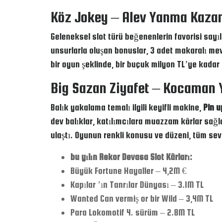
Köz Jokey – Alev Yanma Kaza
Geleneksel slot türü beğenenlerin favorisi sayıl
unsurlarla oluşan bonuslar, 3 adet makaralı me
bir oyun şeklinde, bir buçuk milyon TL’ye kadar 
Big Sazan Ziyafet – Kocaman
Balık yakalama temalı ilgili keyifli makine,
Pin u
dev balıklar, katılımcılara muazzam kârlar sağla
ulaştı. Oyunun renkli konusu ve düzeni, tüm sev
bu yılın Rekor Devasa Slot Kârları:
Büyük Fortune Hayaller – 4,2M €
Kapılar ’ın Tanrılar Dünyası – 3.1M TL
Wanted Can vermiş or bir Wild – 3,4M TL
Para Lokomotif 4. sürüm – 2.8M TL