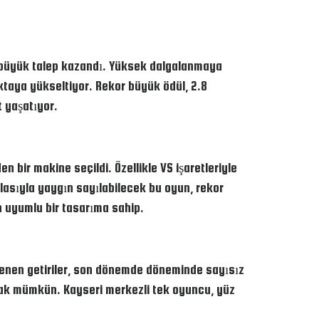
 büyük talep kazandı. Yüksek dalgalanmaya
oktaya yükseltiyor. Rekor büyük ödül, 2.8
t yaşatıyor.
ir makine seçildi. Özellikle VS işaretleriyle
lasıyla yaygın sayılabilecek bu oyun, rekor
n uyumlu bir tasarıma sahip.
beslenen getiriler, son dönemde döneminde sayısız
k mümkün. Kayseri merkezli tek oyuncu, yüz