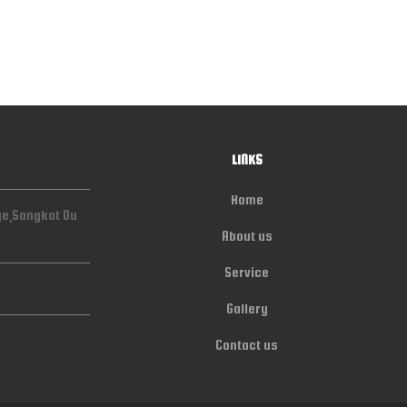
LINKS
Home
ge,Sangkat Ou
About us
Service
Gallery
Contact us