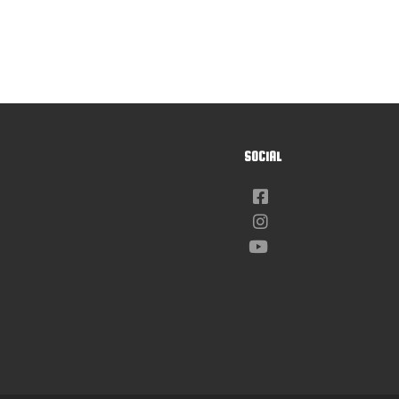
SOCIAL