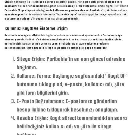
Sitenin Parimatch ile ilişkisine de burada anlatmak önemli. Parimatch giriş adresini arayan Türk
bahisçiler aslında Paribahis linkine gider. Çünkü marka, TR için kullanılan isimdir diyebiliriz. Özetle
Parimatch TR’ye ulaşmak istediğinizde kullanmanız gereken alan adı Paribahis’tir; iki terim aslında
aynı alanı yansıtır. Bu nedenle internette “Parimatch login” araması yaptığınızda, ulaşacağınız link
muhtemelen Paribahis’in geçerli alan adı görüntülenecektir.
Kullanıcı Kaydı ve Sisteme Erişim
Bu sitenin sunduğu özelliklerden faydalanmak ve para kazanmak için öncelikle Paribahis’e üye
olmanız gerekir. Paribahis’e katılma süreci oldukça kısa hazırlanmıştır ve birkaç dakika içinde
halledilebilir. Kayıt olduktan sonra da şahsi bilgilerinizle sisteme erişerek platformu
kullanabilirsiniz. İşte adım adım siteye kayıt olma ve siteye giriş yapma aşamaları:
Siteye Erişim: Paribahis’in en son güncel adresine
bağlanın.
Kullanıcı Formu: Başlangıç sayfasındaki “Kayıt Ol”
butonuna tıklayıp ad, e-posta, kullanıcı adı, şifre
gibi form bilgilerini girin.
E-Posta Doğrulaması: E-postanıza gönderilen
hesap linkine tıklayarak hesabınızı onaylayın.
Hesaba Erişim: Kayıt süreci tamamlandıktan sonra
belirlediğiniz kullanıcı adı ve şifre ile siteye
bağlanın.