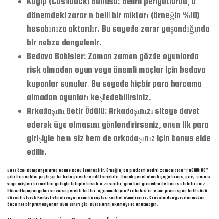
Kayıp (Cashback) Bonusu: Belirli periyotlarda, o
dönemdeki zararın belli bir miktarı (örneğin %10)
hesabınıza aktarılır. Bu sayede zarar yaşandığında
bir nebze dengelenir.
Bedava Bahisler: Zaman zaman gözde oyunlarda
risk almadan oyun veya önemli maçlar için bedava
kuponlar sunulur. Bu sayede hiçbir para harcama
almadan oyunları keşfedebilirsiniz.
Arkadaşını Getir Ödülü: Arkadaşınızı siteye davet
ederek üye olmasını yönlendirirseniz, onun ilk para
girişiyle hem siz hem de arkadaşınız için bonus elde
edilir.
Bazı özel kampanyalarda bonus kodu istenebilir. Örneğin, bu platform belirli zamanlarda “PROMO100”
gibi bir anahtar paylaşıp bu kodu girenlere ödül verebilir. Ancak genel olarak çoğu bonus, giriş sonrası
veya müşteri hizmetleri yoluyla taleple hesabınıza verilir; yani kod girmeden de bonus alabilirsiniz.
Güncel kampanyaları ve varsa gerekli kodları öğrenmek için Paribahis’in resmi promosyon bölümünü
düzenli olarak kontrol etmeli veya resmi hesapları kontrol etmelisiniz. Bonuslardan yararlanmadan
önce her bir promosyonun süre sınırı gibi kurallarını okumayı da unutmayın.