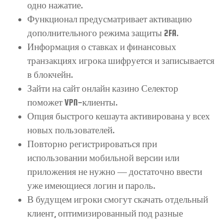
одно нажатие.
Функционал предусматривает активацию
дополнительного режима защиты 2FA.
Информация о ставках и финансовых
транзакциях игрока шифруется и записывается
в блокчейн.
Зайти на сайт онлайн казино Селектор
поможет VPN-клиенты.
Опция быстрого кешаута активирована у всех
новых пользователей.
Повторно регистрироваться при
использовании мобильной версии или
приложения не нужно — достаточно ввести
уже имеющиеся логин и пароль.
В будущем игроки смогут скачать отдельный
клиент, оптимизированный под разные