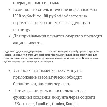
операционные системы.
Если пользователь в течение недели вложил
1000 рублей, то 100 рублей обязательно
вернуться на его счет уже в следующую
пятницу.
Для привлечения клиентов оператор проводит
акции и ивенты.
Подробнее о других методах регистрации — в таблице. Регистрация на ней разрешена игрокам из
России и многих других стран. Для посетителей представлен большой выбор развлечений. Есть
слоты, настольные игры, трансляции с профессиональными крупье и не только. Все дисциплины
удобно отсортированы по подборкам и категориям.
Установка занимает менее 5 минут, а
приложение автоматически обходит
блокировки, заменяя зеркало.
При желании можно воспользоваться
функцией создания аккаунта через соцсети
ВКонтакте, Gmail.ru, Yandex, Google.