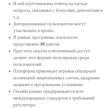
В ней опубликованы ответы на частые
вопросы, связанные с бонусами, депозитами и
т.д.
Авторизованные пользователи могут
участвовать в промо.
В рамках программы лояльности
представлено 20 рангов.
Простота запуска и мгновенный доступ
делают этот формат популярным среди
пользователей.
Платформа привлекает игроков обширной
коллекцией лицензионных слотов, щедрыми
акциями и прозрачными условиями.
Онлайн казино придерживается всех
международных стандартов и требований
регулятора.