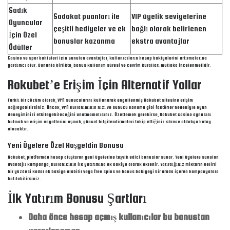
Sadık
Sadakat puanları ile
VIP üyelik seviyelerine
Oyuncular
çeşitli hediyeler ve ek
bağlı olarak belirlenen
İçin Özel
bonuslar kazanma
ekstra avantajlar
Ödüller
Casino ve spor bahisleri için sunulan avantajlar, kullanıcıların hesap bakiyelerini artırmalarına
yardımcı olur. Bununla birlikte, bonus kullanım süresi ve çevrim kuralları mutlaka incelenmelidir.
Rokubet’e Erişim İçin Alternatif Yollar
Farklı bir çözüm olarak, VPN sunucularını kullanarak engellenmiş Rokubet sitesine erişim
sağlayabilirsiniz. Ancak, VPN kullanımının hızı ve sunucu konumu gibi faktörler nedeniyle oyun
deneyiminizi etkileyebileceğini unutmamalısınız. Özetlemek gerekirse, Rokubet casino aynasını
bulmak ve erişim engellerini aşmak, güncel bilgilendirmeleri takip ettiğiniz sürece oldukça kolay
olacaktır.
Yeni Üyelere Özel Hoşgeldin Bonusu
Rokubet, platformda hesap oluşturan yeni üyelerine teşvik edici bonuslar sunar. Yeni üyelere sunulan
avantajlı kampanya, kullanıcının ilk yatırımına ek bakiye olarak eklenir. Yatırdığınız miktarın belirli
bir yüzdesi kadar ek bakiye alabilir veya free spins ve bonus bakiyeyi bir arada içeren kampanyalara
katılabilirsiniz.
İlk Yatırım Bonusu Şartları
Daha önce hesap açmış kullanıcılar bu bonustan