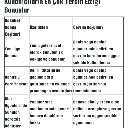
Kullanıcıların En Çok Tercih Ettiği
Bonuslar
Rokubet
Bonus
Özellikleri
Çevrim Koşulları
Çeşitleri
Bahis veya casino
Yeni üyelere özel
Yeni Üye
oyunlarında belirtilen
olarak sunulan ek
Bonusu
çevrim kurallarına uygun
bakiye ve bonuslar
şekilde kullanılması
Belirli tutarlarda
Bahis veya casino
Bonuslu
yapılan para
oyunlarında belirtilen
Para Yatırma
yatırımlarına eklenen
çevrim şartlarının
promosyon avantajları
tamamlanması
Slot
Popüler slot
Bedava dönüşlerden elde
Oyunlarında
makinelerinde geçerli
edilen kazançların çevrim
Sunulan
bedava döndürme
şartlarına uygun şekilde
Ücretsiz
hakkı
oynanması
Dönüşler