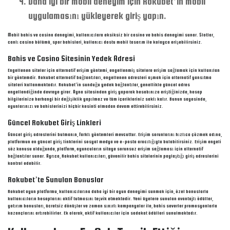
Daha iyi bir mobil deneyim için Rokubet’in mobil
uygulamasını yükleyerek giriş yapın.
Mobil bahis ve casino deneyimi, kullanıcılara eksiksiz bir casino ve bahis deneyimi sunar. Slotlar,
canlı casino bölümü, spor bahisleri, kullanıcı dostu mobil tasarım ile kolayca erişebilirsiniz.
Bahis ve Casino Sitesinin Yedek Adresi
Engellenen siteler için alternatif erişim yöntemi, engellenmiş sitelere erişim sağlamak için kullanılan
bir yöntemdir. Rokubet alternatif bağlantıları, engellenen adresleri aşmak için alternatif yansıtma
siteleri kullanmaktadır. Rokubet’in sunduğu yedek bağlantılar, genellikle güncel adres
engellendiğinde devreye girer. Ayna sitesinden giriş yaparak hesabınıza eriştiğinizde, hesap
bilgilerinize herhangi bir değişiklik yapılmaz ve tüm içerikleriniz saklı kalır. Bunun sayesinde,
oyunlarınızı ve bahislerinizi hiçbir kesinti olmadan devam ettirebilirsiniz.
Güncel Rokubet Giriş Linkleri
Güncel giriş adreslerini bulmanın, farklı yöntemleri mevcuttur. Erişim sorunlarını hızlıca çözmek adına,
platformun en güncel giriş linklerini sosyal medya ve e-posta aracılığıyla bulabilirsiniz. Erişim engeli
söz konusu olduğunda, platform, oyuncuların siteye sorunsuz erişim sağlaması için alternatif
bağlantılar sunar. Ayrıca, Rokubet kullanıcıları, güvenilir bahis sitelerinin paylaştığı giriş adreslerini
kontrol edebilir.
Rokubet’te Sunulan Bonuslar
Rokubet oyun platformu, kullanıcılarına daha iyi bir oyun deneyimi sunmak için, özel bonuslarla
kullanıcıların hesaplarını aktif tutmasını teşvik etmektedir. Yeni üyelere sunulan avantajlı ödüller,
yatırım bonusları, ücretsiz dönüşler ve zaman sınırlı kampanyalar ile, bahis severler promosyonlarla
kazançlarını artırabilirler. Ek olarak, aktif kullanıcılar için sadakat ödülleri sunulmaktadır.