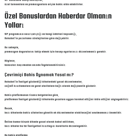
VIP statüsüne sahip bahisçiler,
özel turnuvalara ve promosyonlara erişim hakkı elde edebilirler.
Özel Bonuslardan Haberdar Olmanın
Yolları
VIP programının nasıl çalıştığı ve hangi ödülleri kapsadığı,
Rokubet’in pazarlama stratejilerine göre değişebilir.
Bu sebeple,
promosyon duyurularını takip etmek için hesap ayarlarınızı düzenlemeniz gerekir.
Böylece,
bonusları kaçırmadan anında faydalanabilirsiniz.
Çevrimiçi Bahis Oynamak Yasal mı?
Rokubet’in faaliyet gösterdiği ülkelerdeki yasal düzenlemeler,
coğrafi kısıtlamalara ve yerel otoritelere bağlı olarak değişkenlik gösterir.
Bahis platformunun lisans belgelerine göre,
platformun faaliyet gösterdiği ülkelerde yasalara uygun hareket ettiğini iddia ettiğini söyleyebiliriz.
Ancak,
bazı ülkelerde bahis sitelerine yönelik ek düzenlemeler olabileceğini unutmamanız önemlidir.
Online kumar birçok ülkede yasal olarak kabul edilirken,
bazı ülkeler bu tür faaliyetleri kısıtlayıcı kurallarla düzenleyebilir.
Bu bahis platformu,