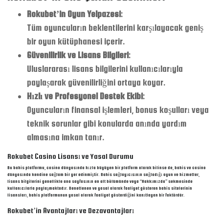
Rokubet’in Oyun Yelpazesi
:
Tüm oyuncuların beklentilerini karşılayacak geniş
bir oyun kütüphanesi içerir.
Güvenilirlik ve Lisans Bilgileri
:
Uluslararası lisans bilgilerini kullanıcılarıyla
paylaşarak güvenilirliğini ortaya koyar.
Hızlı ve Profesyonel Destek Ekibi
:
Oyuncuların finansal işlemleri, bonus koşulları veya
teknik sorunlar gibi konularda anında yardım
almasına imkan tanır.
Rokubet Casino Lisansı ve Yasal Durumu
Bu bahis platformu, casino dünyasında hızla büyüyen bir platform olarak bilinse de, bahis ve casino
dünyasında kendine sağlam bir yer edinmiştir. Bahis sağlayıcısının sağladığı oyun ve hizmetler,
lisans bilgilerini genellikle ana sayfasının en alt bölümünde veya “Hakkımızda” sekmesinde
kullanıcılarla paylaşmaktadır. Denetlenen ve yasal olarak faaliyet gösteren bahis sitelerinin
lisansları, bahis platformunun yasal olarak faaliyet gösterdiğini kanıtlayan bir faktördür.
Rokubet’in Avantajları ve Dezavantajları