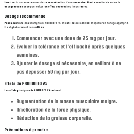
favoriser la croissance musculaire sans rétention d’eau excessive. Il est essentiel de suivre le
dosage recommandé pour éviter les effets secondaires indésirables.
Dosage recommandé
Pour maximiser les avantages du PRIMOMED 25, les utilisateurs doivent respecter un dosage approprié.
Il est généralement conseillé de :
Commencer avec une dose de 25 mg par jour.
Évaluer la tolérance et l’efficacité après quelques
semaines.
Ajuster le dosage si nécessaire, en veillant à ne
pas dépasser 50 mg par jour.
Effets du PRIMOMED 25
Les effets principaux du PRIMOMED 25 incluent :
Augmentation de la masse musculaire maigre.
Amélioration de la force physique.
Réduction de la graisse corporelle.
Précautions à prendre