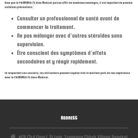
Bien que le PRIMOMED 25 Dieu Medical puisse offrir de nombreux avantages, il est important de prendre
certaines précautions :
Consulter un professionnel de santé avant de
commencer le traitement.
Ne pas mélanger avec d’autres stéroïdes sans
supervision.
Être conscient des symptômes d’effets
secondaires et y réagir rapidement.
En respectant ces conseils, les utilisateurs peuvent espérer tirer le meilleur parti de leur expérience
avec le PRIMOMED 25 Deus Medical.
ADDRESS
#2B (3rd Floor), St Lum, Trapeang Chhuk Village,Sangkat