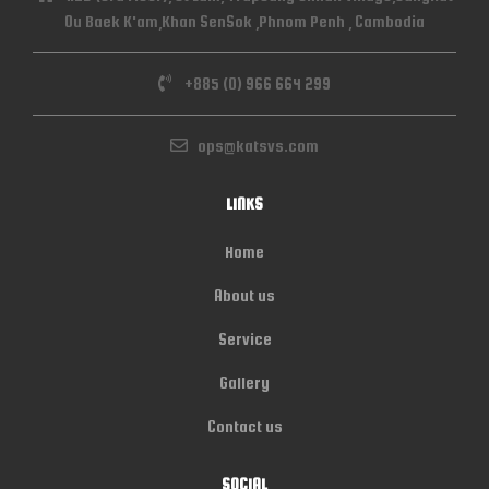
Ou Baek K'am,Khan SenSok ,Phnom Penh , Cambodia
+885 (0) 966 664 299
ops@katsvs.com
LINKS
Home
About us
Service
Gallery
Contact us
SOCIAL