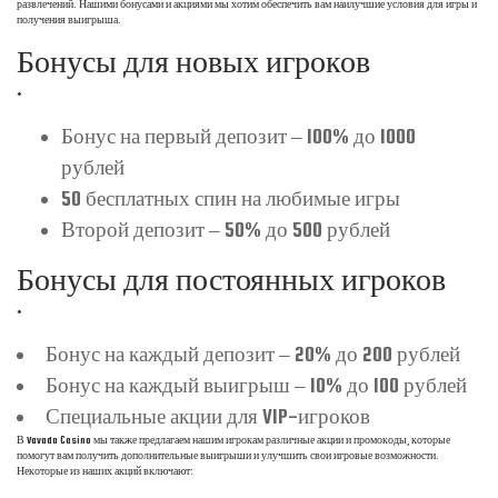
развлечений. Нашими бонусами и акциями мы хотим обеспечить вам наилучшие условия для игры и
получения выигрыша.
Бонусы для новых игроков
*
Бонус на первый депозит – 100% до 1000
рублей
50 бесплатных спин на любимые игры
Второй депозит – 50% до 500 рублей
Бонусы для постоянных игроков
*
Бонус на каждый депозит – 20% до 200 рублей
Бонус на каждый выигрыш – 10% до 100 рублей
Специальные акции для VIP-игроков
В Vavada Casino мы также предлагаем нашим игрокам различные акции и промокоды, которые
помогут вам получить дополнительные выигрыши и улучшить свои игровые возможности.
Некоторые из наших акций включают: