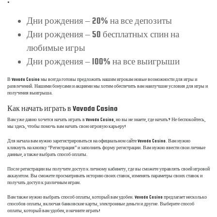
*
Дни рождения – 20% на все депозиты
Дни рождения – 50 бесплатных спин на
любимые игры
Дни рождения – 100% на все выигрыши
В Vavada Casino мы всегда готовы предложить нашим игрокам новые возможности для игры и
развлечений. Нашими бонусами и акциями мы хотим обеспечить вам наилучшие условия для игры и
получения выигрыша.
Как начать играть в Vavada Casino
Вам уже давно хочется начать играть в Vavada Casino, но вы не знаете, где начать? Не беспокойтесь,
мы здесь, чтобы помочь вам начать свою игровую карьеру!
Для начала вам нужно зарегистрироваться на официальном сайте Vavada Casino. Вам нужно
кликнуть на кнопку “Регистрация” и заполнить форму регистрации. Вам нужно ввести свои личные
данные, а также выбрать способ оплаты.
После регистрации вы получите доступ к личному кабинету, где вы сможете управлять своей игровой
аккаунтом. Вы сможете просматривать историю своих ставок, изменять параметры своих ставок и
получать доступ к различным играм.
Вам также нужно выбрать способ оплаты, который вам удобен. Vavada Casino предлагает несколько
способов оплаты, включая банковские карты, электронные деньги и другие. Выберите способ
оплаты, который вам удобен, и начните играть!