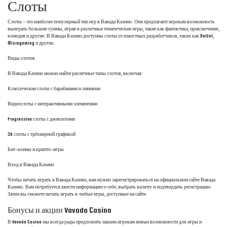
Слоты
Слоты – это наиболее популярный тип игр в Вавада Казино. Они предлагают игрокам возможность
выиграть большие суммы, играя в различные тематические игры, такие как фантастика, приключения,
комедия и другие. В Вавада Казино доступны слоты от известных разработчиков, таких как NetEnt,
Microgaming и другие.
Виды слотов
В Вавада Казино можно найти различные типы слотов, включая:
Классические слоты с барабанами и линиями
Видеослоты с интерактивными элементами
Progressive слоты с джекпотами
3D слоты с трёхмерной графикой
Бит-коины и крипто-игры
Вход в Вавада Казино
Чтобы начать играть в Вавада Казино, вам нужно зарегистрироваться на официальном сайте Вавада
Казино. Вам потребуется ввести информацию о себе, выбрать валюту и подтвердить регистрацию.
Затем вы сможете начать играть в любые игры, доступные на сайте.
Бонусы и акции Vavada Casino
В Vavada Casino мы всегда рады предложить нашим игрокам новые возможности для игры и