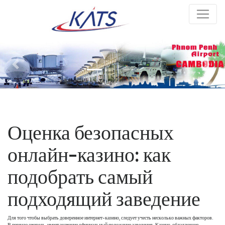
Previous
Next
Оценка безопасных
онлайн-казино: как
подобрать самый
подходящий заведение
Для того чтобы выбрать доверенное интернет-казино, следует учесть несколько важных факторов.