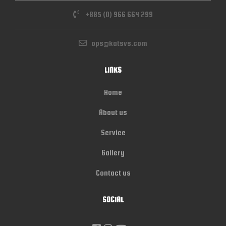
+885 (0) 966 664 299
ops@katsvs.com
LINKS
Home
About us
Service
Gallery
Contact us
SOCIAL