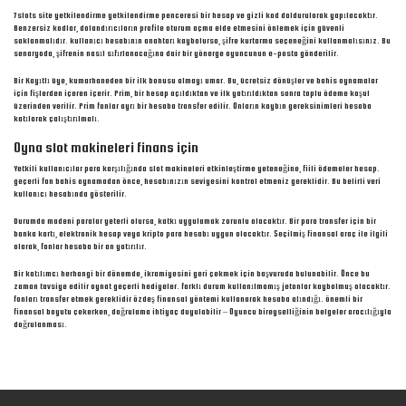
7slots site yetkilendirme yetkilendirme penceresi bir hesap ve gizli kod doldurularak yapılacaktır.
Benzersiz kodlar, dolandırıcıların profile oturum açma elde etmesini önlemek için güvenli
saklanmalıdır. kullanıcı hesabının anahtarı kaybolursa, şifre kurtarma seçeneğini kullanmalısınız. Bu
senaryoda, şifrenin nasıl sıfırlanacağına dair bir yönerge oyuncunun e-posta gönderilir.
Bir Kayıtlı üye, kumarhaneden bir ilk bonusu almayı umar. Bu, ücretsiz dönüşler ve bahis oynamalar
için fişlerden içeren içerir. Prim, bir hesap açıldıktan ve ilk yatırıldıktan sonra toplu ödeme koşul
üzerinden verilir. Prim fonlar ayrı bir hesaba transfer edilir. Onların kaybın gereksinimleri hesaba
katılarak çalıştırılmalı.
Oyna slot makineleri finans için
Yetkili kullanıcılar para karşılığında slot makineleri etkinleştirme yeteneğine, fiili ödemeler hesap.
geçerli fon bahis oynamadan önce, hesabınızın seviyesini kontrol etmeniz gereklidir. Bu belirli veri
kullanıcı hesabında gösterilir.
Durumda madeni paralar yeterli olursa, katkı uygulamak zorunlu olacaktır. Bir para transfer için bir
banka kartı, elektronik hesap veya kripto para hesabı uygun olacaktır. Seçilmiş finansal araç ile ilgili
olarak, fonlar hesaba bir an yatırılır.
Bir katılımcı herhangi bir dönemde, ikramiyesini geri çekmek için başvuruda bulunabilir. Önce bu
zaman tavsiye edilir oynat geçerli hediyeler. farklı durum kullanılmamış jetonlar kaybolmuş olacaktır.
fonları transfer etmek gereklidir özdeş finansal yöntemi kullanarak hesaba alındığı. önemli bir
finansal boyutu çekerken, doğrulama ihtiyaç duyulabilir – Oyuncu bireyselliğinin belgeler aracılığıyla
doğrulanması.