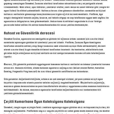
üyeler komünitesinde ilgi kazanmış bir sitadır. Temelinden itibaren yüksek standartlı sunum sunum
yapmayı amaçlayan Showbet, Curacao otoritesi tarafından ruhsatlandırılmış ve periyodik olarak
izlenmektedir. Web sitesi, spor iddiaları, çevrimiçi slotlar, canlı masa ve sanal iddialar gibi zengin bir
oyun listesi ile dikkat çekmektedir. Kullanıcılarına zirve güvence standartları sunmakta ve kişisel
kullanıcı verilerinin güvenceye kavuşturulmasına özgün ağırlık kazandırmaktadır. Platform, üye
arayüz deneyimini tutarak çağdaş tasarım, ani teknik altyapı ve cep telefonuna uygun web sayfası ile
oyuncuların ihtiyaçlarını tam gidermektedir. Bahse konu özellikleri sayesinde hızlıca Türkiye
pazarında kabul edilen ilk online kumarhanelerden bir unsur şekline bürünmüştür.
Ruhsat ve Güvenilirlik derecesi
Showbet Casino, oyuncularına emniyette ve görünür bir eğlence ortamı sunmak için sınırlar ötesi
normlarda operasyon yürüten bir çevrimiçi şans evi sitedir. Platform, Curaçao Oyun Komisyonu
tarafından akredite edilmiş olup (kayıt numarası web sitesinde açıkça ifade edilmektedir), düzenli
olarak sınırlar ötesi özgür denetim birimleri tarafından incelenir. Bu kontroller, etkinliklerin hak
gözeten doğru olduğunun ve kişisel verilerin en üst seviye korumada koruma altında tutulduğunun
ispattır.
Mecrası, SSL güvenlik protokolü uygulayarak tamamen kullanıcı verilerini ve ödeme işlemlerini koruma
altına alır. Bununla birlikte, sitede bulunan oyunların sağlayıcıları (misal olarak NetEnt, Evolution
Gaming, Pragmatic Play benzeri) da sınır ötesi güvenlik sertifikalarına bulundurur.
Site yorumları değerlendirildiğinde, ortamın en çok emniyet sistemi, jet para çekme ve eşit oyun
koşulları kapsamında olumlu puanlar edinim sağladığı kaydedilmektedir. Müşterilerin çoğunluğu,
mecranın güven derecesinden ve para transferlerinin aksaksız uygulanmasından memnun kaldıklarını
belirtmektedir. Bu durum, mecranın oyuncular tarafından beğenilmesinin asıl nedenlerden biri
şeklinde görüntülenmektedir.
Çeşitli Kumarhane Oyun Koleksiyonu Koleksiyonu
Showbet, zengin oyun arşiviyle farklı zevklere oyuncuya uygun görülen akıcı ve kapsamlılaştırılmış bir
deneyim sağlamakta. Platformda sayısız sayıda çeşitlilik arz eden game modu mevcut olup, bu modlar