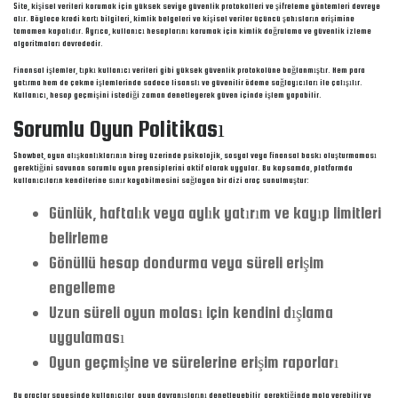
Site, kişisel verileri korumak için yüksek seviye güvenlik protokolleri ve şifreleme yöntemleri devreye
alır. Böylece kredi kartı bilgileri, kimlik belgeleri ve kişisel veriler üçüncü şahısların erişimine
tamamen kapalıdır. Ayrıca, kullanıcı hesaplarını korumak için kimlik doğrulama ve güvenlik izleme
algoritmaları devrededir.
Finansal işlemler, tıpkı kullanıcı verileri gibi yüksek güvenlik protokolüne bağlanmıştır. Hem para
yatırma hem de çekme işlemlerinde sadece lisanslı ve güvenilir ödeme sağlayıcıları ile çalışılır.
Kullanıcı, hesap geçmişini istediği zaman denetleyerek güven içinde işlem yapabilir.
Sorumlu Oyun Politikası
Showbet, oyun alışkanlıklarının birey üzerinde psikolojik, sosyal veya finansal baskı oluşturmaması
gerektiğini savunan sorumlu oyun prensiplerini aktif olarak uygular. Bu kapsamda, platformda
kullanıcıların kendilerine sınır koyabilmesini sağlayan bir dizi araç sunulmuştur:
Günlük, haftalık veya aylık yatırım ve kayıp limitleri
belirleme
Gönüllü hesap dondurma veya süreli erişim
engelleme
Uzun süreli oyun molası için kendini dışlama
uygulaması
Oyun geçmişine ve sürelerine erişim raporları
Bu araçlar sayesinde kullanıcılar, oyun davranışlarını denetleyebilir, gerektiğinde mola verebilir ve