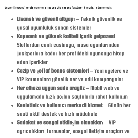
Üyeler Showbet’i tercih ederken bilhassa söz konusu faktörleri öncelikli görmektedir:
Lisanslı ve güvenli altyapı
– Teknik güvenlik ve
yasal uyumluluk sunan sistemler
Kapsamlı ve yüksek kaliteli içerik yelpazesi
–
Slotlardan canlı casinoya, masa oyunlarından
jackpotlara kadar her profildeki oyuncuya hitap
eden içerikler
Cazip ve şeffaf bonus sistemleri
– Yeni üyelere ve
VIP katmanlara yönelik net ve adil kampanyalar
Her cihaza uygun sade arayüz
– Mobil web ve
uygulamada hızlı açılan sayfalarla rahat kullanım
Kesintisiz ve kullanıcı merkezli hizmet
– Günün her
saati aktif destek ve hızlı müdahale
Sadakat ve sosyal etkileşim olanakları
– VIP
ayrıcalıkları, turnuvalar, sosyal iletişim araçları ve