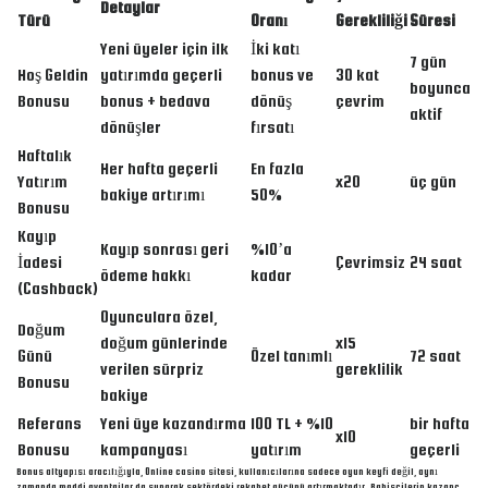
Detaylar
Türü
Oranı
Gerekliliği
Süresi
Yeni üyeler için ilk
İki katı
7 gün
Hoş Geldin
yatırımda geçerli
bonus ve
30 kat
boyunca
Bonusu
bonus + bedava
dönüş
çevrim
aktif
dönüşler
fırsatı
Haftalık
Her hafta geçerli
En fazla
Yatırım
x20
üç gün
bakiye artırımı
50%
Bonusu
Kayıp
Kayıp sonrası geri
%10’a
İadesi
Çevrimsiz
24 saat
ödeme hakkı
kadar
(Cashback)
Oyunculara özel,
Doğum
doğum günlerinde
x15
Günü
Özel tanımlı
72 saat
verilen sürpriz
gereklilik
Bonusu
bakiye
Referans
Yeni üye kazandırma
100 TL + %10
bir hafta
x10
Bonusu
kampanyası
yatırım
geçerli
Bonus altyapısı aracılığıyla, Online casino sitesi, kullanıcılarına sadece oyun keyfi değil, aynı
zamanda maddi avantajlar da sunarak sektördeki rekabet gücünü artırmaktadır. Bahisçilerin kazanç