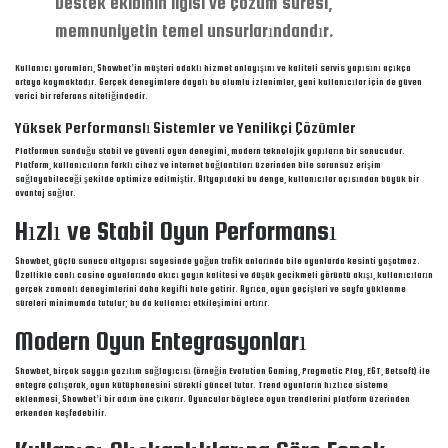
Destek ekibinin ilgisi ve çözüm süresi,
memnuniyetin temel unsurlarındandır.
Kullanıcı yorumları, Showbet’in müşteri odaklı hizmet anlayışını ve kaliteli servis yapısını açıkça
ortaya koymaktadır. Gerçek deneyimlere dayalı bu olumlu izlenimler, yeni kullanıcılar için de güven
verici bir referans niteliğindedir.
Yüksek Performanslı Sistemler ve Yenilikçi Çözümler
Platformun sunduğu stabil ve güvenli oyun deneyimi, modern teknolojik yapıların bir sonucudur.
Platform, kullanıcıların farklı cihaz ve internet bağlantıları üzerinden bile sorunsuz erişim
sağlayabileceği şekilde optimize edilmiştir. Altyapıdaki bu denge, kullanıcılar açısından büyük bir
avantaj sağlar.
Hızlı ve Stabil Oyun Performansı
Showbet, güçlü sunucu altyapısı sayesinde yoğun trafik anlarında bile oyunlarda kesinti yaşatmaz.
Özellikle canlı casino oyunlarında akıcı yayın kalitesi ve düşük gecikmeli görüntü akışı, kullanıcıların
gerçek zamanlı deneyimlerini daha keyifli hale getirir. Ayrıca, oyun geçişleri ve sayfa yüklenme
süreleri minimumda tutulur; bu da kullanıcı etkileşimini artırır.
Modern Oyun Entegrasyonları
Showbet, birçok saygın yazılım sağlayıcısı (örneğin Evolution Gaming, Pragmatic Play, EGT, Betsoft) ile
entegre çalışarak, oyun kütüphanesini sürekli güncel tutar. Trend oyunların hızlıca sisteme
eklenmesi, Showbet’i bir adım öne çıkarır. Oyuncular böylece oyun trendlerini platform üzerinden
erkenden keşfedebilir.