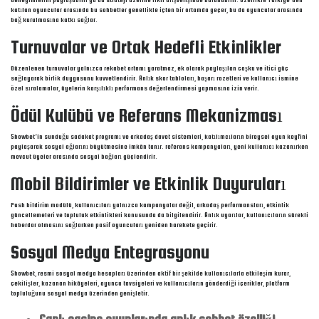
deneyimlerini paylaşabilir ya da strateji üzerine fikir alışverişinde bulunabilir. Özellikle Türkiye’den
katılan oyuncular arasında bu sohbetler genellikle içten bir ortamda geçer, bu da oyuncular arasında
bağ kurulmasına katkı sağlar.
Turnuvalar ve Ortak Hedefli Etkinlikler
Düzenlenen turnuvalar yalnızca rekabet ortamı yaratmaz, ek olarak paylaşılan coşku ve itici güç
sağlayarak birlik duygusunu kuvvetlendirir. Anlık skor tabloları, başarı rozetleri ve kullanıcı ismine
özel sıralamalar, üyelerin karşılıklı performans değerlendirmesi yapmasına izin verir.
Ödül Kulübü ve Referans Mekanizması
Showbet’in sunduğu sadakat programı ve arkadaş davet sistemleri, katılımcıların bireysel oyun keyfini
paylaşarak sosyal ağlarını büyütmesine imkân tanır. referans kampanyaları, yeni kullanıcı kazanırken
mevcut üyeler arasında sosyal bağları güçlendirir.
Mobil Bildirimler ve Etkinlik Duyuruları
Push bildirim modülü, kullanıcıları yalnızca kampanyalar değil, arkadaş performansları, etkinlik
güncellemeleri ve topluluk etkinlikleri konusunda da bilgilendirir. Anlık uyarılar, kullanıcıların sürekli
haberdar olmasını sağlarken pasif oyuncuları yeniden harekete geçirir.
Sosyal Medya Entegrasyonu
Showbet, resmi sosyal medya hesapları üzerinden aktif bir şekilde kullanıcılarla etkileşim kurar,
çekilişler, kazanan hikâyeleri, oyuncu tavsiyeleri ve kullanıcıların gönderdiği içerikler, platform
topluluğunu sosyal medya üzerinden genişletir.