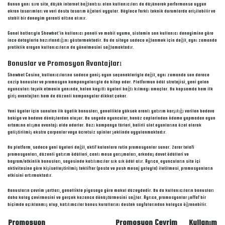
Bunun yanı sıra site, düşük internet bağlantısı olan kullanıcıları da düşünerek performansa uygun
ekran tasarımları ve veri dostu tasarım öğeleri uygular. Böylece farklı teknik durumlarda erişilebilir ve
stabil bir deneyim garanti altına alınır.
Genel hatlarıyla Showbet’in kullanıcı paneli ve mobil uyumu, sistemin son kullanıcı deneyimine göre
ince detaylarla hazırlandığını göstermektedir. Bu da siteye sadece eğlenmek için değil, aynı zamanda
pratiklik arayan kullanıcıların da yönelmesini sağlamaktadır.
Bonuslar ve Promosyon Avantajları
Showbet Casino, kullanıcılarına sadece geniş oyun seçenekleriyle değil, aynı zamanda son derece
cazip bonuslar ve promosyon kampanyalarıyla da hitap eder. Platformun ödül stratejisi, yeni gelen
oyuncuları teşvik etmenin yanında, halen kayıtlı üyeleri bağlı kılmayı amaçlar. Bu kapsamda hem ilk
giriş avantajları hem de düzenli kampanyalar dikkat çeker.
Yeni üyeler için sunulan ilk üyelik bonusları, genellikle yüksek oranlı yatırım karşılığı verilen bedava
bakiye ve bedava dönüşlerden oluşur. Bu sayede oyuncular, henüz ceplerinden ödeme yapmadan oyun
ortamına alışma avantajı elde ederler. Bazı kampanya türleri, belirli slot oyunlarına özel olarak
geliştirilmiş ekstra çarpanlar veya ücretsiz spinler şeklinde uygulanmaktadır.
Bu platform, sadece yeni üyeleri değil, aktif kalanlara rutin promosyonlar sunar. Zarar telafi
promosyonları, düzenli yatırım ödülleri, canlı masa yarışmaları, arkadaş davet ödülleri ve
bayram/etkinlik bonusları, sayesinde katılımcılar sık sık ödül alır. Ayrıca, oyuncuların site içi
aktivitesine göre kişiselleştirilmiş teklifler (posta ve push mesaj yoluyla) iletilmesi, promosyonların
etkisini artırmaktadır.
Bonusların çevrim şartları, genellikle piyasaya göre makul düzeydedir. Bu da kullanıcıların bonusları
daha kolay çevirmesini ve gerçek kazanca dönüştürmesini sağlar. Ayrıca, promosyonlar şeffaf bir
biçimde açıklanmış olup, katılımcılar bonus kurallarını destek sayfalarından kolayca öğrenebilir.
Promosyon
Promosyon
Çevrim
Kullanım