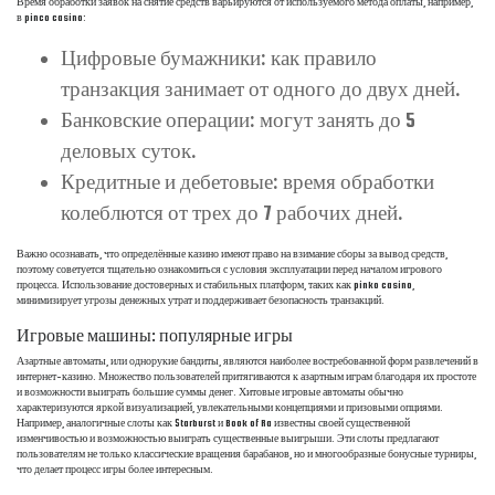
Время обработки заявок на снятие средств варьируются от используемого метода оплаты, например,
в pinco casino:
Цифровые бумажники: как правило
транзакция занимает от одного до двух дней.
Банковские операции: могут занять до 5
деловых суток.
Кредитные и дебетовые: время обработки
колеблются от трех до 7 рабочих дней.
Важно осознавать, что определённые казино имеют право на взимание сборы за вывод средств,
поэтому советуется тщательно ознакомиться с условия эксплуатации перед началом игрового
процесса. Использование достоверных и стабильных платформ, таких как pinko casino,
минимизирует угрозы денежных утрат и поддерживает безопасность транзакций.
Игровые машины: популярные игры
Азартные автоматы, или однорукие бандиты, являются наиболее востребованной форм развлечений в
интернет-казино. Множество пользователей притягиваются к азартным играм благодаря их простоте
и возможности выиграть большие суммы денег. Хитовые игровые автоматы обычно
характеризуются яркой визуализацией, увлекательными концепциями и призовыми опциями.
Например, аналогичные слоты как Starburst и Book of Ra известны своей существенной
изменчивостью и возможностью выиграть существенные выигрыши. Эти слоты предлагают
пользователям не только классические вращения барабанов, но и многообразные бонусные турниры,
что делает процесс игры более интересным.