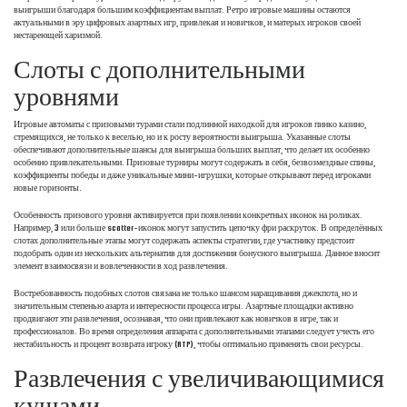
выигрыши благодаря большим коэффициентам выплат. Ретро игровые машины остаются
актуальными в эру цифровых азартных игр, привлекая и новичков, и матерых игроков своей
нестареющей харизмой.
Слоты с дополнительными
уровнями
Игровые автоматы с призовыми турами стали подлинной находкой для игроков пинко казино,
стремящихся, не только к веселью, но и к росту вероятности выигрыша. Указанные слоты
обеспечивают дополнительные шансы для выигрыша больших выплат, что делает их особенно
особенно привлекательными. Призовые турниры могут содержать в себя, безвозмездные спины,
коэффициенты победы и даже уникальные мини-игрушки, которые открывают перед игроками
новые горизонты.
Особенность призового уровня активируется при появлении конкретных иконок на роликах.
Например, 3 или больше scatter-иконок могут запустить цепочку фри раскруток. В определённых
слотах дополнительные этапы могут содержать аспекты стратегии, где участнику предстоит
подобрать один из нескольких альтернатив для достижения бонусного выигрыша. Данное вносит
элемент взаимосвязи и вовлеченности в ход развлечения.
Востребованность подобных слотов связана не только шансом наращивания джекпота, но и
значительным степенью азарта и интересности процесса игры. Азартные площадки активно
продвигают эти развлечения, осознавая, что они привлекают как новичков в игре, так и
профессионалов. Во время определения аппарата с дополнительными этапами следует учесть его
нестабильность и процент возврата игроку (RTP), чтобы оптимально применять свои ресурсы.
Развлечения с увеличивающимися
кушами