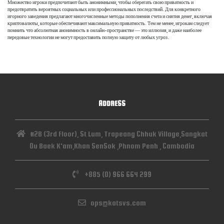
Множество игроки предпочитают быть анонимными, чтобы оберегать свою приватность и
предотвратить вероятных социальных или профессиональных последствий. Для конкретного
игорного заведения предлагают многочисленные методы пополнения счета и снятия денег, включая
криптовалюты, которые обеспечивают максимальную приватность. Тем не менее, игрокам следует
помнить что абсолютная анонимность в онлайн-пространстве — это иллюзия, и даже наиболее
передовые технологии не могут предоставить полную защиту от любых угроз.
ADDRESS
#2B (3rd Floor), St Lum, Trapeang Chhuk Village,Sangkat
Ou Baek K'am,Khan SenSok ,Phnom Penh , Cambodia
+885 (0) 966 664 299
ops@katsvs.com