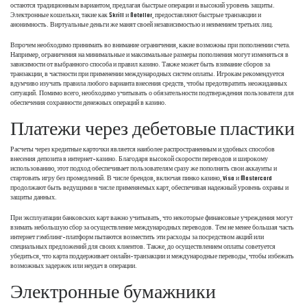
остаются традиционным вариантом, предлагая быстрые операции и высокий уровень защиты.
Электронные кошельки, такие как Skrill и Neteller, предоставляют быстрые транзакции и
анонимность. Виртуальные деньги же манят своей независимостью и неимением третьих лиц.
Впрочем необходимо принимать во внимание ограничения, какие возможны при пополнении счета.
Например, ограничения на минимальные и максимальные размеры пополнения могут изменяться в
зависимости от выбранного способа и правил казино. Также может быть взимание сборов за
транзакции, в частности при применении международных систем оплаты. Игрокам рекомендуется
вдумчиво изучать правила любого варианта внесения средств, чтобы предотвратить неожиданных
ситуаций. Помимо всего, необходимо учитывать о обязательности подтверждения пользователя для
обеспечения сохранности денежных операций в казино.
Платежи через дебетовые пластики
Расчеты через кредитные карточки является наиболее распространенным и удобных способов
внесения депозита в интернет-казино. Благодаря высокой скорости переводов и широкому
использованию, этот подход обеспечивает пользователям сразу же пополнять свои аккаунты и
стартовать игру без промедлений. В числе брендов, включая пинко казино, Visa и Mastercard
продолжают быть ведущими в числе применяемых карт, обеспечивая надежный уровень охраны и
защиты данных.
При эксплуатации банковских карт важно учитывать, что некоторые финансовые учреждения могут
взимать небольшую сбор за осуществление международных переводов. Тем не менее большая часть
интернет гэмблинг-платформ пытаются возместить эти расходы за посредством акций или
специальных предложений для своих клиентов. Также, до осуществлением оплаты советуется
убедиться, что карта поддерживает онлайн-транзакции и международные переводы, чтобы избежать
возможных задержек или неудач в операции.
Электронные бумажники