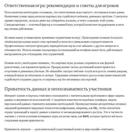
Ответственная игра: рекомендации и советы для игроков
Пользователям необходимо осознавать, что ответственная игра стартует с постановки ясных рамок.
Назначение суммы перед началом азартных игр содействует избежать денежных проблем. Советуется
заранее определить, сколько денег вы собираетесь вложить, и четко следовать этой суммы.
Самодисциплина — ключевой фактор в осознанной игре, который позволяет поддерживать власть
над своими действиями.
Не менее важно устанавливать временные ограничения на игру. Провождение излишне большого
объёма внутри казино может стать причиной усталости и уменьшению сосредоточенности.
Профессионалы советуют проводить периодические паузы и не забывать о других интересах и
обязанностях. Использование секундомера ли оповещений на телефоне может быть действенным
инструментом для соблюдения этих ограничений.
Помимо всего, необходимо понимать, что азартные игры должны сохраняться как формой
развлечения, а не вариантом прибыли. Предвкушение частых достижений может привести к
огорчению и денежным убыткам. Не забывайте: внутри гэмблинг-клуба всегда есть элемент рандома,
и никакой игрок не обезопасен от потери. Удержание оптимистичного духа и осмысление опасностей
содействует сохранить радость от азартных игр без негативных последствий.
Приватность данных и неопознаваемость участников
Интернет-казино и порталы гэмблинга сталкиваются с значительными проблемами в сфере защиты
данных и анонимности пользователей. С подъёмом известности подобных платформ, защита
персональной данных становится жизненно необходимой. Преимущественно авторитетных игорных
заведений применяют передовые технологии шифрования, например, как SSL, чтобы обеспечить
охрану транзакций и защиту данных клиентов от несанкционированного доступа. Это в частности
значимо с учетом усиления всемирных норм, включая такие, как GDPR, которые требуют жёсткого
следования нормам приватности.
Приватность игроков — дополнительный существенный аспект в мире онлайн-гемблинга.