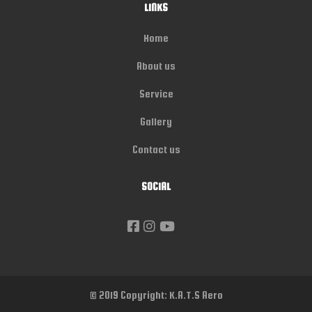
LINKS
Home
About us
Service
Gallery
Contact us
SOCIAL
© 2019 Copyright: K.A.T.S Aero