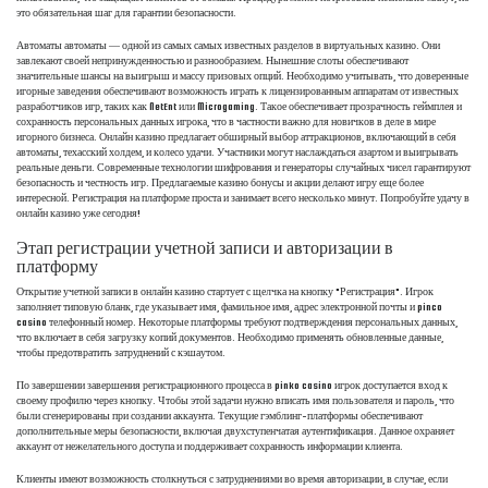
это обязательная шаг для гарантии безопасности.
Автоматы автоматы — одной из самых самых известных разделов в виртуальных казино. Они
завлекают своей непринужденностью и разнообразием. Нынешние слоты обеспечивают
значительные шансы на выигрыш и массу призовых опций. Необходимо учитывать, что доверенные
игорные заведения обеспечивают возможность играть к лицензированным аппаратам от известных
разработчиков игр, таких как NetEnt или Microgaming. Такое обеспечивает прозрачность геймплея и
сохранность персональных данных игрока, что в частности важно для новичков в деле в мире
игорного бизнеса. Онлайн казино предлагает обширный выбор аттракционов, включающий в себя
автоматы, техасский холдем, и колесо удачи. Участники могут наслаждаться азартом и выигрывать
реальные деньги. Современные технологии шифрования и генераторы случайных чисел гарантируют
безопасность и честность игр. Предлагаемые казино бонусы и акции делают игру еще более
интересной. Регистрация на платформе проста и занимает всего несколько минут. Попробуйте удачу в
онлайн казино уже сегодня!
Этап регистрации учетной записи и авторизации в
платформу
Открытие учетной записи в онлайн казино стартует с щелчка на кнопку "Регистрация". Игрок
заполняет типовую бланк, где указывает имя, фамильное имя, адрес электронной почты и pinco
casino телефонный номер. Некоторые платформы требуют подтверждения персональных данных,
что включает в себя загрузку копий документов. Необходимо применять обновленные данные,
чтобы предотвратить затруднений с кэшаутом.
По завершении завершения регистрационного процесса в pinko casino игрок доступается вход к
своему профилю через кнопку. Чтобы этой задачи нужно вписать имя пользователя и пароль, что
были сгенерированы при создании аккаунта. Текущие гэмблинг-платформы обеспечивают
дополнительные меры безопасности, включая двухступенчатая аутентификация. Данное охраняет
аккаунт от нежелательного доступа и поддерживает сохранность информации клиента.
Клиенты имеют возможность столкнуться с затруднениями во время авторизации, в случае, если