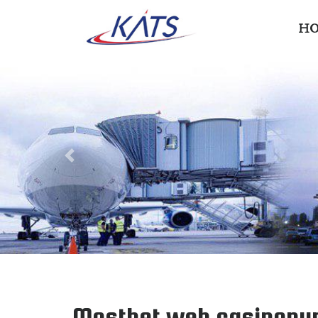
H
Previous