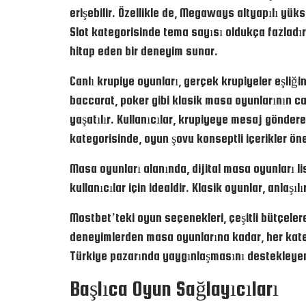
erişebilir. Özellikle de, Megaways altyapılı yü
Slot kategorisinde tema sayısı oldukça fazladır
hitap eden bir deneyim sunar.
Canlı krupiye oyunları, gerçek krupiyeler eşliği
baccarat, poker gibi klasik masa oyunlarının c
yaşatılır. Kullanıcılar, krupiyeye mesaj göndereb
kategorisinde, oyun şovu konseptli içerikler ön
Masa oyunları alanında, dijital masa oyunları l
kullanıcılar için idealdir. Klasik oyunlar, anlaşı
Mostbet’teki oyun seçenekleri, çeşitli bütçelere
deneyimlerden masa oyunlarına kadar, her kate
Türkiye pazarında yaygınlaşmasını destekleyen
Başlıca Oyun Sağlayıcıları