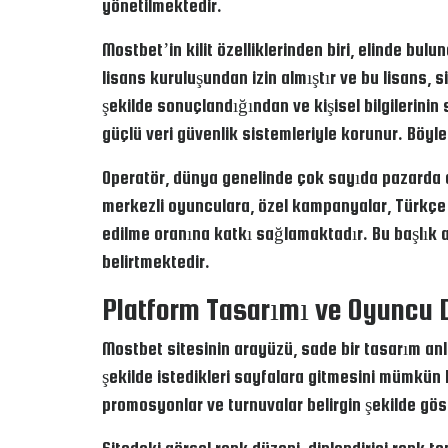
yönetilmektedir.
Mostbet’in kilit özelliklerinden biri, elinde b
lisans kuruluşundan izin almıştır ve bu lisans, s
şekilde sonuçlandığından ve kişisel bilgilerinin
güçlü veri güvenlik sistemleriyle korunur. Böylec
Operatör, dünya genelinde çok sayıda pazarda akt
merkezli oyunculara, özel kampanyalar, Türkçe 
edilme oranına katkı sağlamaktadır. Bu başlık 
belirtmektedir.
Platform Tasarımı ve Oyuncu 
Mostbet sitesinin arayüzü, sade bir tasarım anla
şekilde istedikleri sayfalara gitmesini mümkün kı
promosyonlar ve turnuvalar belirgin şekilde gös