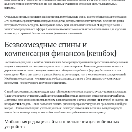
ход значительно более трудным, но для опытных участников это может быть увлекательным
вызовом.
Отдельные игорные заведения ещё предоставляют бонусные спины вместе с бонусом за регистрацию.
Эти бесплатные раскрутки на одноруких бандитах, которые позволяют испытать везение без риска
потери собственных средств. Как правило объем фри-спинов изменяется от 20 и доходит до 100 и
зависит от определенного оффера. Новенькие имеют возможность использовать ихние для изучения
новых игр и стратегий без значительных финансовых вложений.
Безвозмездные спины и
компенсация финансов (кешбэк)
Бесплатные вращения и кешбэк становятся все более распространенными средствами в наборе онлайн
игорных заведений, пытающихся привлечь и сохранить игроков. Безвозмездные спины являются
даровые спины на слотах, которые позволяют геймерам попробовать фортуну без опасности для
своих денег. Часто они даются в рамках бонуса за регистрацию или в ходе постоянных предложений.
Необходимо осознавать, что выигрыш от безвозмездных спинов в большинстве случаев нужно
прокрутить, прежде чем его допустимо обналичить.
С иной перспективы, возврат средств дает геймерам возможность вернуть кусок утраченных средств.
Часто это процент от проигрышей за определенный интервал, например, неделю или месячный срок.
Допустим, если казино предоставляет 10% возврата средств и игрок утратил 1000 рублей за неделю, он
возвратит 100 средств. Такое позволяет снизить риски и превращает игру более привлекательной для
юзеров. Однако необходимо учесть на условия: зачастую наименьшая величина возврата средств
может быть лимитирована, а сам кешбэк — облагаться требованиями по отыгрышу.
Мобильная редакция сайта и приложения для мобильных
устройств