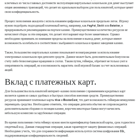
ключевых из числа главных достоинств эксплуатации виртуальных кошельков для денег выступает
опция анонимных транзакций, что делает их идеальным выбором для пользователей, которые ценят
свою конфиденциальность.
Процесс пополнения аккаунта с использованием цифровые кошельков предельно легок. Игроку
нужно подобрать подходящий платежный метод, например, как PayPal, Skrill или Neteller, и
придерживаться рекомендациям на портале казино. Преимущественное количество ресурсов не
начисляют сборы за эти операции, что делает этот вариант еще более заманчивым. Однако
необходимо принимать во внимание пределы на пополнение и вывод денег, которые имеют
возможность колебаться в соответствии с выбранного кошелька и правил заведения казино.
Также, большинство виртуальных казино показывают вознаграждения за использование
электронных кошельков при депозите средств. Данное может быть дополнительным бонусом на
счету либо безвозмездные вращения в слотах. Таким путем, геймеры, обретают не только уют и
оперативность операций, но и возможность нарастить свой игровой баланс за счет эксклюзивных
акций.
Вклад с платежных карт.
Для большинства пользователей интернет-казино пополнение с применением кредитных карт
является одним из самых удобных и быстрых способов внесения средств. Преимущественно
ресурсов принимают платежные карты Visa и MasterCard, что дает возможность геймерам немедленно
перемещать средства. Необходимо отметить, что операция депозита обычно не сопровождается
дополнительными сборами со позиции казино, впрочем некоторые банки могут начислять
небольшую комиссию за зарубежные операции.
Во время пополнения счета геймеру нужно ввести идентификатор банковской карты, срок годности и
секретный код. Данная стандартная операция, какая гарантирует защиту финансовых операций.
Необходимо учесть, что для сохранности информации используется система шифрования SSL,
поддерживающая конфиденциальность сведений.