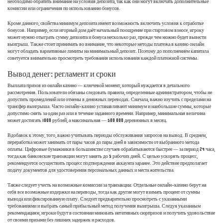
необходимо обратить внимание на условия депозита, так как они могут включать дополнительные
комиссии или ограничения по использованию бонусов.
Кроме данного, свойства минимум депозита имеют возможность включить условия к отработке
бонусов. Например, если игорный дом даёт начальный поощрение при стартовом взносе, игроку
может нужно отыграть сумму депозита и бонуса несколько раз, прежде чем можно будет вывести
выигрыш. Также стоит принимать во внимание, что некоторые методы платежа в казино онлайн
могут обладать вариативные лимиты на минимальный депозит. Поэтому до пополнением капитала
советуется внимательно просмотреть требования использования каждой платежной системы.
Вывод денег: регламент и сроки
Выплата призов из онлайн казино — ключевой момент, который нуждается в детального
рассмотрения. Пользователи обязаны следовать правила, определенные администратором, чтобы не
допустить промедлений или отмены в денежных переводах. Сначала, важно изучить с пределами на
трансфер выигрыша. Часто онлайн-казино устанавливают минимум и наибольшие суммы, которые
допустимо снять за один раз или в течение заданного времени. Например, минимальная величина
может достигать 1000 рублей, а максимальная — 500 000 деревянных в месяц.
Вдобавок к этому, того, важно учитывать периоды обслуживания запросов на вывод. В среднем,
переработка может занимать от пары часов до пары дней в зависимости от выбранного метода
оплаты. Цифровые бумажники в большинстве случаев обрабатываются быстрее — за период 24 часа,
тогда как банковские транзакции могут занять до 5 рабочих дней. С целью ускорять процесс,
рекомендуется осуществить процесс подтверждения аккаунта заранее. Это действие предполагает
подачу документов для удостоверения персональных данных и места жительства.
Также следует учесть на возможные комиссии за транзакции. Отдельные онлайн-казино берут на
себя все возможные издержки на переводы, тогда как другие могут взимать процент от суммы
вывода или фиксированную плату. Следует предварительно просмотреть с указанными
требованиями и выбрать самый прибыльный метод получения выигрыша. Следуя указанным
рекомендациям, игроки будут в состоянии миновать негативных сюрпризов и получить удовольствие
от своими призами без лишних задержек и расходов.