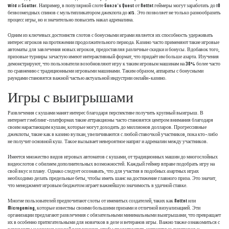
Wild и Scatter. Например, в популярной слоте Gonzo’s Quest от NetEnt геймеры могут заработать до 10
безвозмездных спинов с мультипликатором джекпота до x15. Это позволяет не только разнообразить
процесс игры, но и значительно повысить накал адреналина.
Одним из ключевых достоинств слотов с бонусными играми является их способность удерживать
интерес игроков на протяжении продолжительного периода. Казино часто применяют такие игровые
автоматы для завлечения новых игроков, предоставляя различные скидки и бонусы. Вдобавок того,
призовые турниры зачастую имеют интерактивный формат, что придаёт им больше азарта. Изучения
демонстрируют, что пользователи возобновляют игру к таким игровым машинам на 30% более часто
по сравнению с традиционными игровыми машинами. Таким образом, аппараты с бонусными
раундами становятся важной частью актуальной индустрии онлайн-казино.
Игры с выигрышами
Развлечения с кушами манят интерес благодаря перспективе получить крупный выигрыш. В
интернет гэмблинг-платформах такие аттракционы часто становятся центром внимания благодаря
своим нарастающим кушам, которые могут доходить до миллионов долларов. Прогрессивные
джекпоты, такие как в казино вулкан, увеличиваются с любой ставочкой участников, пока кто-либо
не получит основной куш. Такое вызывает невероятное напряг и адреналин между участников.
Имеется множество видов игровых автоматов с кушами, от традиционных машин до многослойных
видеослотов с обилием дополнительных возможностей. Каждый геймер вправе подобрать игру на
свой вкус и плану. Однако следует осознавать, что для участия в подобных азартных играх
необходимо делать предельные беты, чтобы иметь шанс на достижение главного приза. Это значит,
что менеджмент игровым бюджетом играет важнейшую значимость в удачной ставке.
Многие пользователей предпочитают слоты от именитых создателей, таких как NetEnt или
Microgaming, которые известны своими большими призами и отличной визуализацией. Эти
организации предлагают развлечения с обязательными минимальными выигрышами, что превращает
их в особенно притягательными для новичков в деле и ветеранов игры. Важно также ознакомиться с