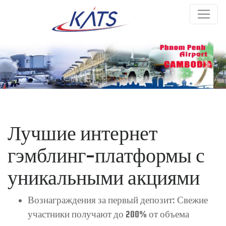
Previous
Next
Лучшие интернет
гэмблинг-платформы с
уникальными акциями
Вознаграждения за первый депозит: Свежие
участники получают до 200% от объема