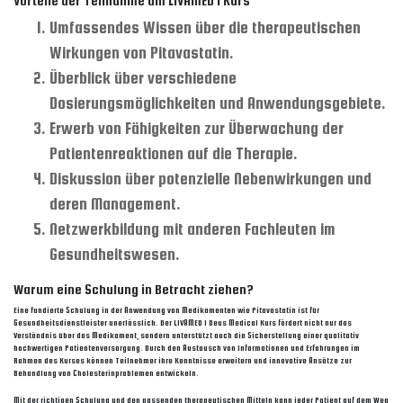
Vorteile der Teilnahme am LIVAMED 1 Kurs
Umfassendes Wissen über die therapeutischen
Wirkungen von Pitavastatin.
Überblick über verschiedene
Dosierungsmöglichkeiten und Anwendungsgebiete.
Erwerb von Fähigkeiten zur Überwachung der
Patientenreaktionen auf die Therapie.
Diskussion über potenzielle Nebenwirkungen und
deren Management.
Netzwerkbildung mit anderen Fachleuten im
Gesundheitswesen.
Warum eine Schulung in Betracht ziehen?
Eine fundierte Schulung in der Anwendung von Medikamenten wie Pitavastatin ist für
Gesundheitsdienstleister unerlässlich. Der LIVAMED 1 Deus Medical Kurs fördert nicht nur das
Verständnis über das Medikament, sondern unterstützt auch die Sicherstellung einer qualitativ
hochwertigen Patientenversorgung. Durch den Austausch von Informationen und Erfahrungen im
Rahmen des Kurses können Teilnehmer ihre Kenntnisse erweitern und innovative Ansätze zur
Behandlung von Cholesterinproblemen entwickeln.
Mit der richtigen Schulung und den passenden therapeutischen Mitteln kann jeder Patient auf dem Weg