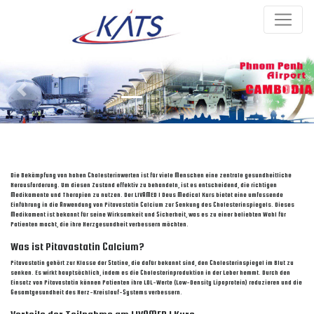
Previous
Next
Die Bekämpfung von hohen Cholesterinwerten ist für viele Menschen eine zentrale gesundheitliche
Herausforderung. Um diesen Zustand effektiv zu behandeln, ist es entscheidend, die richtigen
Medikamente und Therapien zu nutzen. Der LIVAMED 1 Deus Medical Kurs bietet eine umfassende
Einführung in die Anwendung von Pitavastatin Calcium zur Senkung des Cholesterinspiegels. Dieses
Medikament ist bekannt für seine Wirksamkeit und Sicherheit, was es zu einer beliebten Wahl für
Patienten macht, die ihre Herzgesundheit verbessern möchten.
Was ist Pitavastatin Calcium?
Pitavastatin gehört zur Klasse der Statine, die dafür bekannt sind, den Cholesterinspiegel im Blut zu
senken. Es wirkt hauptsächlich, indem es die Cholesterinproduktion in der Leber hemmt. Durch den
Einsatz von Pitavastatin können Patienten ihre LDL-Werte (Low-Density Lipoprotein) reduzieren und die
Gesamtgesundheit des Herz-Kreislauf-Systems verbessern.