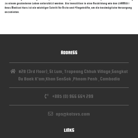
zu einem gesünderen Leben unterstützt werden. Die Investition in eine Ausbildung wie den LIVAMED 1
Deus Medical Kurs ist ein wichtiger Schritt für Ärzte und Pflegekräfte, um die bestmögliche Versorgung
anzubieten.
ADDRESS
#2B (3rd Floor), St Lum, Trapeang Chhuk Village,Sangkat
Ou Baek K'am,Khan SenSok ,Phnom Penh , Cambodia
+885 (0) 966 664 299
ops@katsvs.com
LINKS