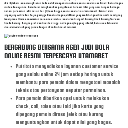
iOS. Aplikasi ini memungkinkan Anda untuk mengakses seluruh permainan kasino favorit Anda dengan
mudah dan nyaman. Kami terus menghadirkan pengalaman bermain lotre yang seru dengan berbagai
variasi permainan lotre online dari QQKeno hingga permainan lotre internasional. Nikmati aksi
sepanjang waktu dari Beijing hingga Kanada dengan platform yang mudah digunakan serta hasil yang
transparan. Kami menawarkan permainan tembak ikan terbaik seperti Fishing God & Fishing War dari
Spade Gaming. Dengan grafis berkualitas tinggi serta gameplay yang intuitif, Anda akan dibawa ke
dunia bawah laut yang penuh dengan aksi dan hadiah menarik.
BERGABUNG BERSAMA AGEN JUDI BOLA
ONLINE RESMI TERPERCAYA UTAMABET
Putritoto menyediakan layanan customer service
yang selalu online 24 jam setiap harinya untuk
membantu para pemain dalam mengatasi masalah
teknis atau pertanyaan seputar permainan.
Para pemain diberikan opsi untuk melakukan
check, call, raise atau fold jika kartu yang
dipegang pemain dirasa jelek atau kurang
menguntungkan untuk dapat nilai yang bagus.