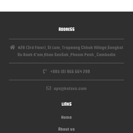
ADDRESS
#2B (3rd Floor), St Lum, Trapeang Chhuk Village,Sangkat
Ou Baek K'am,Khan SenSok ,Phnom Penh , Cambodia
+885 (0) 966 664 299
ops@katsvs.com
LINKS
Home
About us