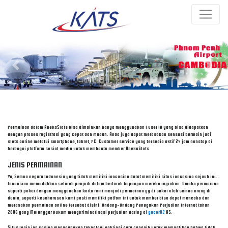
Previous
Next
Permainan dalam AnekaSlots bisa dimainkan hanya menggunakan 1 user ID yang bisa didapatkan
dengan proses registrasi yang cepat dan mudah. Anda juga dapat merasakan sensasi bermain judi
slots online melalui smartphone, tablet, PC. Customer service yang tersedia aktif 24 jam nonstop di
berbagai platform sosial media untuk membantu member AnekaSlots.
JENIS PERMAINAN
Ya, Semua negara Indonesia yang tidak memiliki ioncasino darat memiliki situs ioncasino sejauh ini.
Ioncasino memudahkan seluruh penjudi dalam bertaruh kapanpun mereka inginkan. Omaha permainan
seperti poker dengan menggunakan kartu remi menjadi permainan yg di sukai oleh semua orang di
dunia, seperti keseharusan kami pasti memiliki patfom ini untuk member bisa dapat mencoba dan
merasakan permainan online tersebut disini. Undang-Undang Penegakan Perjudian Internet tahun
2006 yang Melanggar Hukum mengkriminalisasi perjudian daring di
gacor02
AS.
Situs login ion casino menggunakan teknologi enkripsi data canggih untuk memastikan bahwa tidak