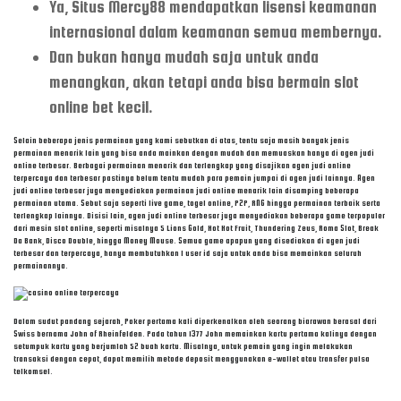
Ya, Situs Mercy88 mendapatkan lisensi keamanan
internasional dalam keamanan semua membernya.
Dan bukan hanya mudah saja untuk anda
menangkan, akan tetapi anda bisa bermain slot
online bet kecil.
Selain beberapa jenis permainan yang kami sebutkan di atas, tentu saja masih banyak jenis
permainan menarik lain yang bisa anda mainkan dengan mudah dan memuaskan hanya di agen judi
online terbesar. Berbagai permainan menarik dan terlengkap yang disajikan agen judi online
terpercaya dan terbesar pastinya belum tentu mudah para pemain jumpai di agen judi lainnya. Agen
judi online terbesar juga menyediakan permainan judi online menarik lain disamping beberapa
permainan utama. Sebut saja seperti live game, togel online, P2P, RNG hingga permainan terbaik serta
terlengkap lainnya. Disisi lain, agen judi online terbesar juga menyediakan beberapa game terpopuler
dari mesin slot online, seperti misalnya 5 Lions Gold, Hot Hot Fruit, Thundering Zeus, Roma Slot, Break
Da Bank, Disco Double, hingga Money Mouse. Semua game apapun yang disediakan di agen judi
terbesar dan terpercaya, hanya membutuhkan 1 user id saja untuk anda bisa memainkan seluruh
permainannya.
Dalam sudut pandang sejarah, Poker pertama kali diperkenalkan oleh seorang biarawan berasal dari
Swiss bernama John of Rheinfelden. Pada tahun 1377 John memainkan kartu pertama kalinya dengan
setumpuk kartu yang berjumlah 52 buah kartu. Misalnya, untuk pemain yang ingin melakukan
transaksi dengan cepat, dapat memilih metode deposit menggunakan e-wallet atau transfer pulsa
telkomsel.