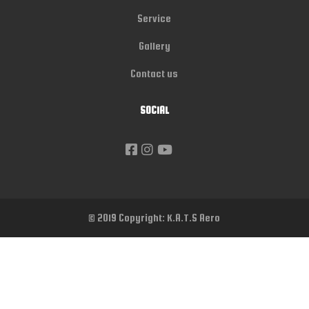
Service
Gallery
Contact us
SOCIAL
© 2019 Copyright: K.A.T.S Aero