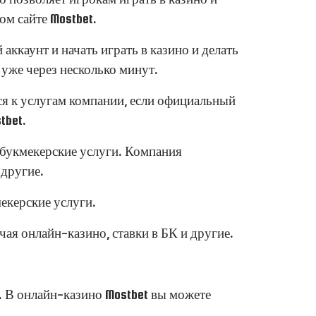
о позволяет игрокам играть в казино и
ом сайте Mostbet.
аккаунт и начать играть в казино и делать
и уже через несколько минут.
ься к услугам компании, если официальный
tbet.
 букмекерские услуги. Компания
 другие.
екерские услуги.
ая онлайн-казино, ставки в БК и другие.
 В онлайн-казино Mostbet вы можете