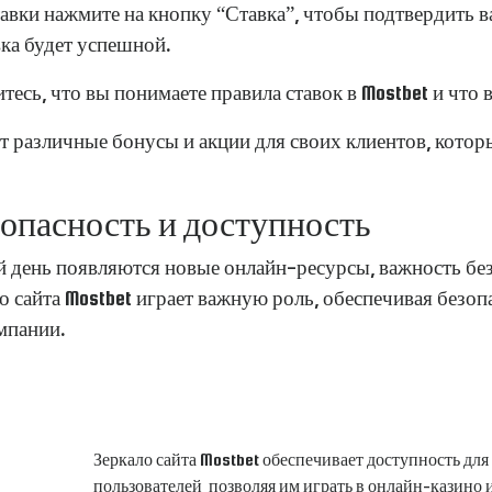
вки нажмите на кнопку “Ставка”, чтобы подтвердить ва
вка будет успешной.
итесь, что вы понимаете правила ставок в Mostbet и что 
ет различные бонусы и акции для своих клиентов, котор
езопасность и доступность
й день появляются новые онлайн-ресурсы, важность без
ло сайта Mostbet играет важную роль, обеспечивая безо
мпании.
Зеркало сайта Mostbet обеспечивает доступность для
пользователей, позволяя им играть в онлайн-казино 