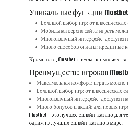
Уникальные функции Mostbe
Большой выбор игр: от классических 
Мобильная версия сайта: играть можн
Многоязычный интерфейс: доступен н
Много способов оплаты: кредитные к
Кроме того, Mostbet предлагает множество
Преимущества игроков Mostb
Максимальная комфорт: играть можно 
Большой выбор игр: от классических с
Многоязычный интерфейс: доступен на
Много бонусов и акций: для новых игр
Mostbet – это лучшее онлайн-казино для т
одним из лучших онлайн-казино в мире.