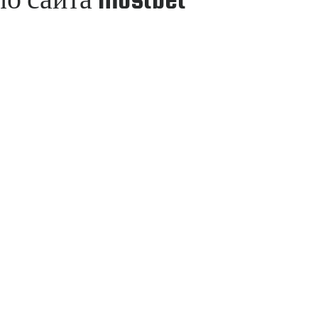
ло сайта Mostbet