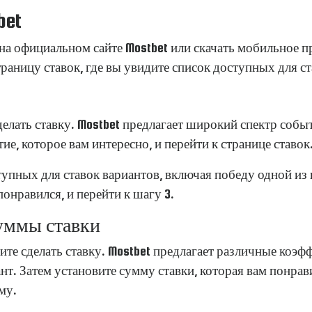
bet
на официальном сайте Mostbet или скачать мобильное 
траницу ставок, где вы увидите список доступных для с
елать ставку. Mostbet предлагает широкий спектр событ
е, которое вам интересно, и перейти к странице ставок
упных для ставок вариантов, включая победу одной из к
онравился, и перейти к шагу 3.
уммы ставки
те сделать ставку. Mostbet предлагает различные коэф
т. Затем установите сумму ставки, которая вам понрав
му.