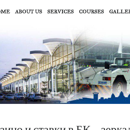
OME
ABOUT US
SERVICES
COURSES
GALLE