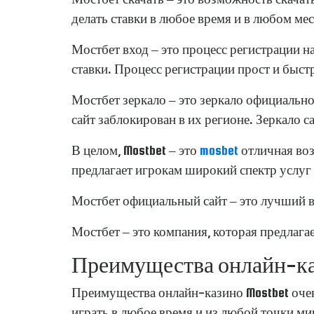
Мостбет скачать – это возможность скачат
делать ставки в любое время и в любом ме
Мостбет вход – это процесс регистрации на
ставки. Процесс регистрации прост и быстр
Мостбет зеркало – это зеркало официально
сайт заблокирован в их регионе. Зеркало с
В целом, Mostbet – это
mosbet
отличная воз
предлагает игрокам широкий спектр услуг 
Мостбет официальный сайт – это лучший в
Мостбет – это компания, которая предлага
Преимущества онлайн-ка
Преимущества онлайн-казино Mostbet очев
играть в любое время и из любой точки мир