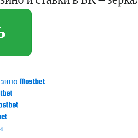
зино и ставки в БК – зерка
Ь
ино Mostbet
tbet
stbet
bet
и