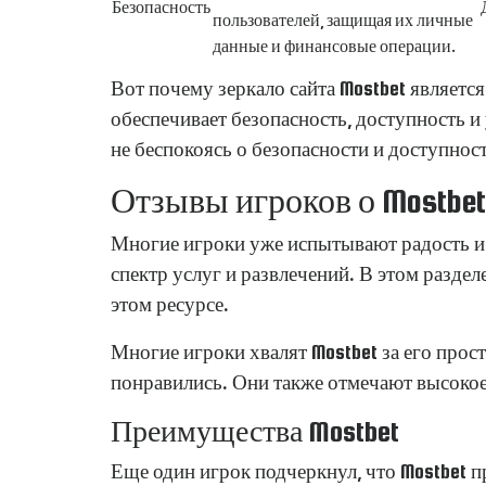
Безопасность
пользователей, защищая их личные
данные и финансовые операции.
Вот почему зеркало сайта Mostbet являет
обеспечивает безопасность, доступность и
не беспокоясь о безопасности и доступнос
Отзывы игроков о Mostbet
Многие игроки уже испытывают радость и э
спектр услуг и развлечений. В этом раздел
этом ресурсе.
Многие игроки хвалят Mostbet за его прос
понравились. Они также отмечают высокое
Преимущества Mostbet
Еще один игрок подчеркнул, что Mostbet 