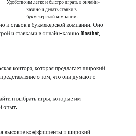
Удобство
им легко и быстро играть в онлайн-
казино и делать ставки в
букмекерской компании.
но и ставок в букмекерской компании. Оно
грой и ставками в онлайн-казино Mostbet,
рская контора, которая предлагает широкий
 представление о том, что они думают о
найти и выбрать игры, которые им
й опыт.
ючая высокие коэффициенты и широкий