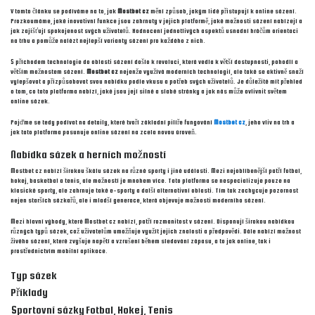
V tomto článku se podíváme na to, jak
Mostbet cz
mění způsob, jakým lidé přistupují k online sázení.
Prozkoumáme, jaké inovativní funkce jsou zahrnuty v jejich platformě, jaké možnosti sázení nabízejí a
jak zajišťují spokojenost svých uživatelů. Hodnocení jednotlivých aspektů usnadní hráčům orientaci
na trhu a pomůže nalézt nejlepší varianty sázení pro každého z nich.
S příchodem technologie do oblasti sázení došlo k revoluci, která vedla k větší dostupnosti, pohodlí a
větším možnostem sázení.
Mostbet cz
nejenže využívá moderních technologií, ale také se aktivně snaží
vylepšovat a přizpůsobovat svou nabídku podle vkusu a potřeb svých uživatelů. Je důležité mít přehled
o tom, co tato platforma nabízí, jaké jsou její silné a slabé stránky a jak nás může ovlivnit světem
online sázek.
Pojďme se tedy podívat na detaily, které tvoří základní pilíře fungování
Mostbet cz
, jeho vliv na trh a
jak tato platforma posunuje online sázení na zcela novou úroveň.
Nabídka sázek a herních možností
Mostbet cz nabízí širokou škálu sázek na různé sporty i jiné události. Mezi nejoblíbenější patří fotbal,
hokej, basketbal a tenis, ale možností je mnohem více. Tato platforma se nespecializuje pouze na
klasické sporty, ale zahrnuje také e-sporty a další alternativní oblasti. Tím tak zachycuje pozornost
nejen starších sázkařů, ale i mladší generace, která objevuje možnosti moderního sázení.
Mezi hlavní výhody, které Mostbet cz nabízí, patří rozmanitost v sázení. Disponují širokou nabídkou
různých typů sázek, což uživatelům umožňuje využít jejich znalosti a předpovědi. Dále nabízí možnost
živého sázení, které zvyšuje napětí a vzrušení během sledování zápasu, a to jak online, tak i
prostřednictvím mobilní aplikace.
Typ sázek
Příklady
Sportovní sázky
Fotbal, Hokej, Tenis