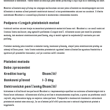
telefonech a tabletech. Tento trend se ukazuje jako velmi přitažlivý a zajišťuje nižší náklady na start.
Mobilní uživatelé mají přístup ke stejným možnostem sázení jako uživatelé na desktopových verzích.
Uživatelé si mohou užívat pohodlí mobilních bonusů a bezproblémového sázení na cestách. S těmito
nabídkami Mostbet cz usnadňuje přechod k modernímu zábavnému kanálu.
Podpora různých platebních metod
V oblasti online sázení hraje rozmanitost platebních metod klíčovou roli. Mostbet cz se snaží nabízet
širokou škálu možností, aby vyhověli potřebám různých hráčů. Uživatelé ocení jak tradiční platební
metody, tak moderní elektronické peněženky, aby si mohli vybrat tu nejvhodnější variantu pro své
potřeby.
Platební metody jako kreditní a debetní karty, bankovní převody, stejně jako elektronické platby se
stávají běžnou praxí. Tato široká nabídka platebních systémů dává uživatelům vysokou flexibilitu a
rychlost při provádění transakcí, což je v online světě zásadní.
Platební metoda
Doba zpracování
Kreditní karty
Okamžitě
Bankovní převod
1-3 dny
Elektronické peněženky
Okamžitě
Vzhledem k důležitosti bezpečnosti Mostbet cz implementuje opatření na ochranu uživatelských dat a
finančních informací. Uživatelská důvěra je klíčem k dlouhodobému úspěchu, a proto se platforma snaží
zajistit, aby transakce byly co nejvíce zabezpečené. Předpovědi o budoucích trendech v oblastech
platebních metod nám ukazují, že se očekává ještě větší povzbuzení v oblasti digitálních plateb a
kryptoměn.