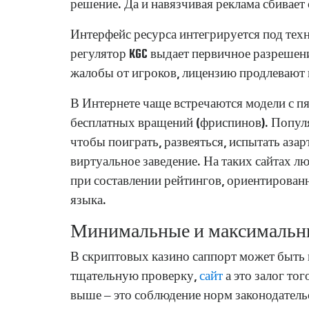
решение. Да и навязчивая реклама сбивает
Интерфейс ресурса интегрируется под тех
регулятор KGC выдает первичное разрешени
жалобы от игроков, лицензию продлевают н
В Интернете чаще встречаются модели с п
бесплатных вращений (фриспинов). Популя
чтобы поиграть, развеяться, испытать азар
виртуальное заведение. На таких сайтах лю
при составлении рейтингов, ориентирован
языка.
Минимальные и максимальны
В скриптовых казино саппорт может быть
тщательную проверку,
сайт
а это залог то
выше – это соблюдение норм законодательс