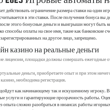
ет действовать ограничение размера ставки на один иг
асчитывается в эти ставки. После получения бонуса вы
 после этого бонусные деньги и выигрыши могут быть к
о способы оплаты на свое имя, такие как банковские сч
 зарегистрированных на другое лицо, запрещено.
йн казино на реальные деньги
ие лицензии, площадки должны совершать ежегодные от
иртуальные деньги, приобретаете опыт и при этом ничего
казино, необходима регистрация.
одойдут как начинающему так и искушенному игроку. В
ные услуги и гарантирующие прозрачность работы. Оце
ез опыта сложно разобраться в нюансах работы игорны