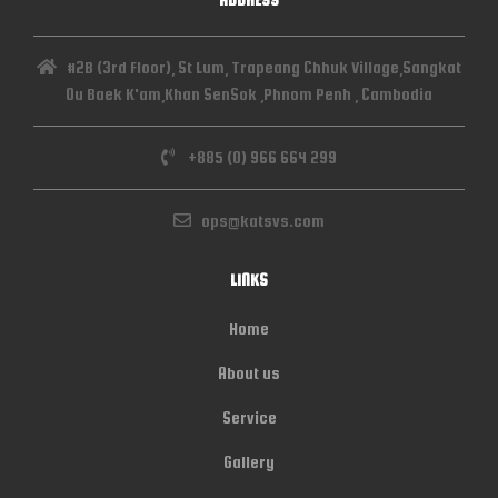
#2B (3rd Floor), St Lum, Trapeang Chhuk Village,Sangkat
Ou Baek K'am,Khan SenSok ,Phnom Penh , Cambodia
+885 (0) 966 664 299
ops@katsvs.com
LINKS
Home
About us
Service
Gallery