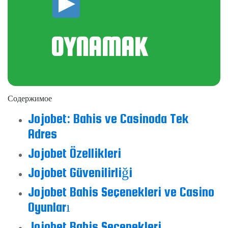
OYNAMAK
Содержимое
Jojobet: Bahis ve Casinoda Tek
Adres
Jojobet Özellikleri
Jojobet Güvenilirliği
Jojobet Bahis Seçenekleri ve Casino
Oyunları
Jojobet Bahis Seçenekleri