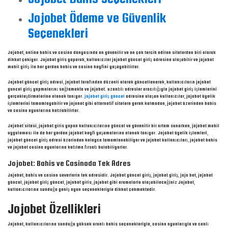
Jojobet Ödeme ve Güvenlik
Seçenekleri
Jojobet, online bahis ve casino dünyasında en güvenilir ve en çok tercih edilen sitelerden biri olarak
dikkat çekiyor. Jojobet giris yaparak, kullanıcılar jojobet güncel giriş adresine ulaşabilir ve jojobet
mobil giriş ile her yerden bahis ve casino keyfini yaşayabilirler.
Jojobet güncel giriş adresi, jojobet tarafından düzenli olarak güncellenerek, kullanıcıların jojobet
guncel giriş yapmalarını sağlamakta ve jojobet. uzantılı adresler aracılığıyla jojobet giriş işlemlerini
gerçekleştirmelerine olanak tanıyor.
jojobet giriş güncel
adresine ulaşan kullanıcılar, jojobet üyelik
işlemlerini tamamlayabilir ve jojonet gibi alternatif sitelere gerek kalmadan, jojobet üzerinden bahis
ve casino oyunlarına katılabilirler.
Jojobet sitesi, jojobet giris yapan kullanıcılarına güncel ve güvenilir bir ortam sunarken, jojobet mobil
uygulaması ile de her yerden jojobet keyfi yaşamalarına olanak tanıyor. Jojobet üyelik işlemleri,
jojobet güncel giriş adresi üzerinden kolayca tamamlanabiliyor ve jojobet kullanıcıları, jojobet bahis
ve jojobet casino oyunlarına katılma fırsatı bulabiliyorlar.
Jojobet: Bahis ve Casinoda Tek Adres
Jojobet, bahis ve casino severlerin tek adresidir. Jojobet güncel giriş, jojobet giriş, jojo bet, jojobet
güncel, jojobet giriş güncel, jojobet giris, jojobet gibi aramalarla ulaşabileceğiniz Jojobet,
kullanıcılarına sunduğu geniş oyun seçenekleriyle dikkat çekmektedir.
Jojobet Özellikleri
Jojobet, kullanıcılarına sunduğu yüksek oranlı bahis seçenekleriyle, casino oyunlarıyla ve canlı