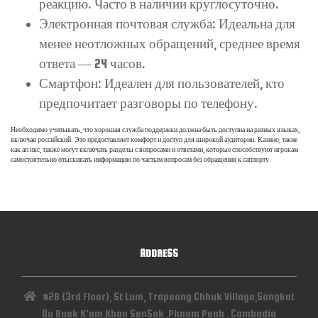
реакцию. Часто в наличии круглосуточно.
Электронная почтовая служба: Идеальна для
менее неотложных обращений, среднее время
ответа — 24 часов.
Смартфон: Идеален для пользователей, кто
предпочитает разговоры по телефону.
Необходимо учитывать, что хорошая служба поддержки должна быть доступна на разных языках,
включая российский. Это предоставляет комфорт и доступ для широкой аудитории. Казино, такие
как ап икс, также могут включать разделы с вопросами и ответами, которые способствуют игрокам
самостоятельно отыскивать информацию по частым вопросам без обращения к саппорту.
ADDRESS
#2B (3rd Floor), St Lum, Trapeang Chhuk Village,Sangkat
Ou Baek K'am,Khan SenSok ,Phnom Penh , Cambodia