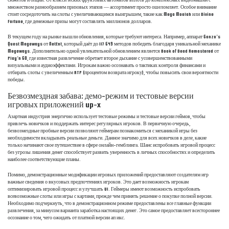
сюжетов и опций. От классических фруктовых автоматов вплоть до комплексных видеомашин с
множеством разнообразием призовых этапов — ассортимент просто ошеломляет. Особое внимание
стоит сосредоточить на слоты с увеличивающимся выигрышем, такие как Mega Moolah или Divine
Fortune, где денежные призы могут составлять миллионов долларов.
В текущем году на рынке вышли обновления, которые требуют интереса. Например, аппарат Gonzo’s
Quest Megaways от NetEnt, который даёт до 117 649 методов победить благодаря уникальной механике
Megaways. Дополнительно одной увлекательной обновлением является Book of Dead Remastered от
Play’n GO, где известная развлечение обретает второе дыхание с усовершенствованными
визуальными и аудиоэффектами. Игрокам важно осознавать о тактиках контроля финансами и
отбирать слоты с увеличенным RTP (процентом возврата игроку), чтобы повысить свои вероятности
победы.
Безвозмездная забава: демо-режим и тестовые версии
игровых приложений up-x
Азартная индустрия энергично использует тестовые режимы и тестовые версии геймов, чтобы
привлечь новичков и поддержать интерес регулярных игроков. В первичную очередь,
безвозмездные пробные версии позволяют геймерам познакомиться с механикой игры без
необходимости вкладывать реальные деньги. Данное значимо для всех новичков в деле, какие
только начинают свое путешествие в сфере онлайн-гемблинга. Шанс испробовать игровой процесс
без угрозы лишения денег способствует развить уверенность в личных способностях и определить
наиболее соответствующие планы.
Помимо, демонстрационные модификации игровых приложений предоставляют создателям игр
важные сведения о вкусовых предпочтениях игроков. Это дает возможность игрокам
оптимизировать игровой процесс и улучшать UI. Геймеры имеют возможность испробовать
всевозможные слоты или игры с картами, прежде чем принять решение о покупке полной версии.
Необходимо подчеркнуть, что в демонстрационном режиме предоставлены все главные функции
развлечения, за минусом варианта заработка настоящих денег. Это самое предоставляет всестороннее
осознание о том, чего ожидать от платной версии ап икс.