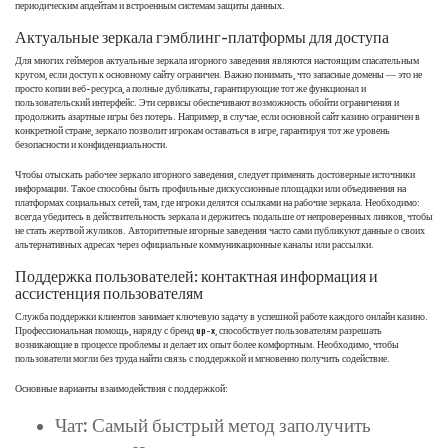
периодическим апдейтам и встроенным системам защиты данных.
Актуальные зеркала гэмблинг-платформы для доступа
Для многих геймеров актуальные зеркала игорного заведения являются настоящим спасательным
кругом, если доступ к основному сайту ограничен. Важно понимать, что запасные домены — это не
просто копии веб-ресурса, а полные дубликаты, гарантирующие тот же функционал и
пользовательский интерфейс. Эти сервисы обеспечивают возможность обойти ограничения и
продолжить азартные игры без потерь. Например, в случае, если основной сайт казино ограничен в
конкретной стране, зеркало позволит игрокам оставаться в игре, гарантируя тот же уровень
безопасности и конфиденциальности.
Чтобы отыскать рабочее зеркало игорного заведения, следует применять достоверные источники
информации. Такое способны быть профильные дискуссионные площадки или объединения на
платформах социальных сетей, там, где игроки делятся ссылками на рабочие зеркала. Необходимо:
всегда убедитесь в действительность зеркала и держитесь подальше от непроверенных линков, чтобы
не стать жертвой жуликов. Авторитетные игорные заведения часто сами публикуют данные о своих
альтернативных адресах через официальные коммуникационные каналы или рассылки.
Поддержка пользователей: контактная информация и
ассистенция пользователям
Служба поддержки клиентов занимает ключевую задачу в успешной работе каждого онлайн казино.
Профессиональная помощь, наряду с бренд up-x, способствует пользователям разрешать
возникающие в процессе проблемы и делает их опыт более комфортным. Необходимо, чтобы
пользователи могли без труда найти связь с поддержкой и мгновенно получить содействие.
Основные варианты взаимодействия с поддержкой:
Чат: Самый быстрый метод заполучить