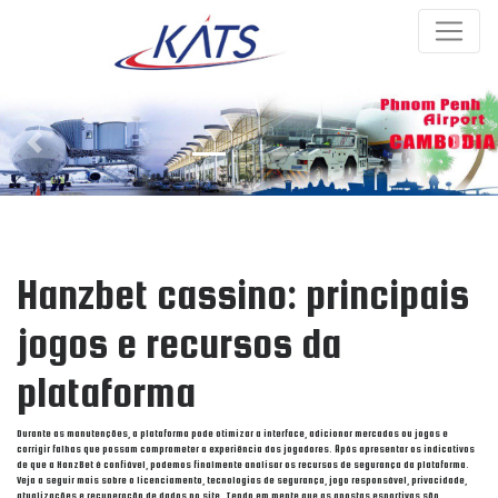
Previous
Next
Hanzbet cassino: principais
jogos e recursos da
plataforma
Durante as manutenções, a plataforma pode otimizar a interface, adicionar mercados ou jogos e
corrigir falhas que possam comprometer a experiência dos jogadores. Após apresentar os indicativos
de que a HanzBet é confiável, podemos finalmente analisar os recursos de segurança da plataforma.
Veja a seguir mais sobre o licenciamento, tecnologias de segurança, jogo responsável, privacidade,
atualizações e recuperação de dados no site. Tendo em mente que as apostas esportivas são