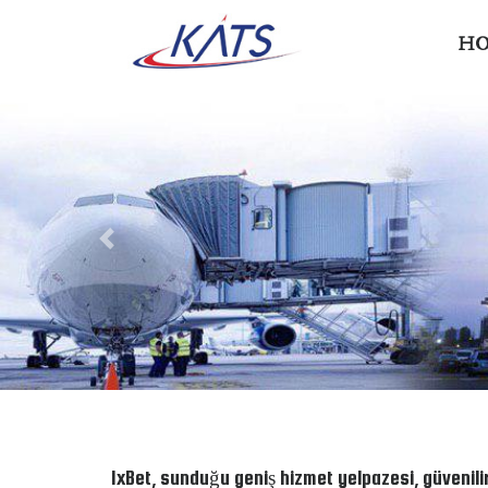
H
Previous
1xBet, sunduğu geniş hizmet yelpazesi, güvenili