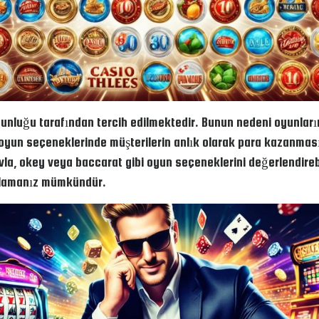
ğunluğu tarafından tercih edilmektedir. Bunun nedeni oyunların
oyun seçeneklerinde müşterilerin anlık olarak para kazanmas
tavla, okey veya baccarat gibi oyun seçeneklerini değerlendire
ğlamanız mümkündür.