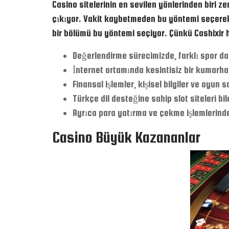
Casino sitelerinin en sevilen yönlerinden biri 
çıkıyor. Vakit kaybetmeden bu yöntemi seçerek 
bir bölümü bu yöntemi seçiyor. Çünkü Cashixir hı
Değerlendirme sürecimizde, farklı spor dall
İnternet ortamında kesintisiz bir kumarhan
Finansal işlemler, kişisel bilgiler ve oy
Türkçe dil desteğine sahip slot siteleri bi
Ayrıca para yatırma ve çekme işlemlerinde d
Casino Büyük Kazananlar