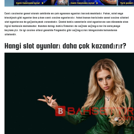
Canlı casinolar genel olarak sektörde en çok oynanan oyunları barındırmaktadır. Poker, rulet veya
blackjack gibi oyunlar öne çıkan canlı casino oyunlarıdır. Fakat bunun haricinde sanal casino siteleri
slot oyunlarına da yoğunlaşmak zorundadır. Çünkü bahis severlerin slot oyunlarına son dönemde olan
ilgisi herkesin malumudur. Bundan dolayı bahis firmaları da sağlam sağlayıcılar ile anlaşmaya
başlamıştır. En iyi casino sitesi genelde Pragmatic gibi sağlayıcıları bünyesinde bulunduran
sitelerdir.
Hangi slot oyunları daha çok kazandırır?