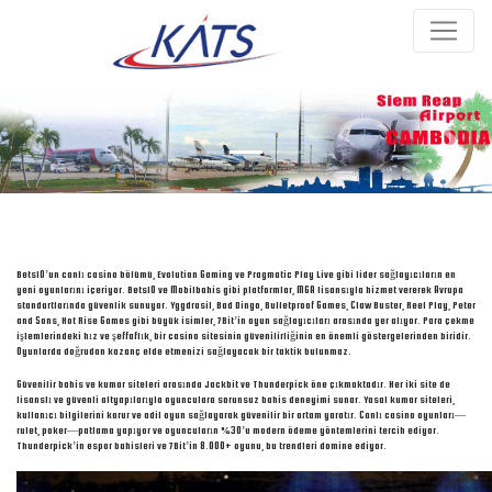
Previous
Next
Bets10’un canlı casino bölümü, Evolution Gaming ve Pragmatic Play Live gibi lider sağlayıcıların en
yeni oyunlarını içeriyor. Bets10 ve Mobilbahis gibi platformlar, MGA lisansıyla hizmet vererek Avrupa
standartlarında güvenlik sunuyor. Yggdrasil, Bad Dingo, Bulletproof Games, Claw Buster, Reel Play, Peter
and Sons, Hot Rise Games gibi büyük isimler, 7Bit’in oyun sağlayıcıları arasında yer alıyor. Para çekme
işlemlerindeki hız ve şeffaflık, bir casino sitesinin güvenilirliğinin en önemli göstergelerinden biridir.
Oyunlarda doğrudan kazanç elde etmenizi sağlayacak bir taktik bulunmaz.
Güvenilir bahis ve kumar siteleri arasında Jackbit ve Thunderpick öne çıkmaktadır. Her iki site de
lisanslı ve güvenli altyapılarıyla oyunculara sorunsuz bahis deneyimi sunar. Yasal kumar siteleri,
kullanıcı bilgilerini korur ve adil oyun sağlayarak güvenilir bir ortam yaratır. Canlı casino oyunları—
rulet, poker—patlama yapıyor ve oyuncuların %30’u modern ödeme yöntemlerini tercih ediyor.
Thunderpick’in espor bahisleri ve 7Bit’in 8.000+ oyunu, bu trendleri domine ediyor.