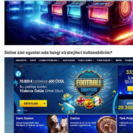
Online slot oyunlarında hangi stratejileri kullanabilirim?