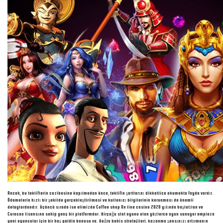
Ancak, bu tekliflerin cazibesine kapılmadan önce, teklifin şartlarını dikkatlice okumakta fayda vardır.
Ödemelerin hızlı bir şekilde gerçekleştirilmesi ve kullanıcı bilgilerinin korunması da önemli
detaylardandır. Üçüncü sırada ise elimizde Coffee shop On line casino 2020 yılında başlatılan ve
Curacao lisansına sahip genç bir platformdur. Birçoğu slot oyunu olan yüzlerce oyun sunuyor empieza
yeni oyuncular için bir hoş geldin bonusu va. Doğru bahis stratejileri, kazanma şansınızı artırmanın