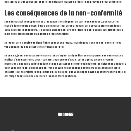
équitables et transparentes, et qu’elles soient en mesure de fournir des preuves de leur conformité.
Les conséquences de la non-conformité
Les casinos qui ne respectent pas les régulations risquent de subir des sanctions, pouvant aller
jusqu’à fermer leurs portes. Cela a un impact direct sur les joueurs, qui peuvent perdre leurs fonds
sans possibilité de recours. Il est donc vital de choisir une plateforme qui est non seulement légale,
mais aussi transparente en matière de réglementation.
En jouant sur un
casino en ligne fiable
, vous vous protégez des risques liés à la non-conformité et
vous bénéficiez des protections offertes par la loi.
En somme, jouer sur des plateformes de jeux d’argent en ligne fiables vous permet non seulement de
profiter d’une expérience sécurisée, mais également d’optimiser vos gains grâce à diverses
promotions, une large variété de jeux, et une assistance clientèle compétente. En suivant nos conseils
et en vous informant soigneusement, vous pouvez naviguer dans cet univers passionnant en toute
sécurité, tout en profitant des plaisirs du jeu en ligne. Que vous soyez novice ou joueur expérimenté, il
est temps de faire le bon choix et de jouer en toute confiance.
ADDRESS