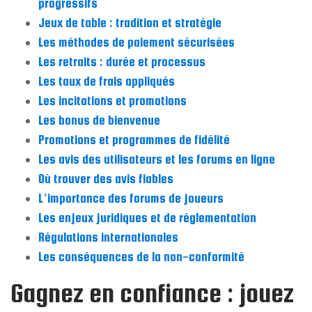
progressifs
Jeux de table : tradition et stratégie
Les méthodes de paiement sécurisées
Les retraits : durée et processus
Les taux de frais appliqués
Les incitations et promotions
Les bonus de bienvenue
Promotions et programmes de fidélité
Les avis des utilisateurs et les forums en ligne
Où trouver des avis fiables
L’importance des forums de joueurs
Les enjeux juridiques et de réglementation
Régulations internationales
Les conséquences de la non-conformité
Gagnez en confiance : jouez