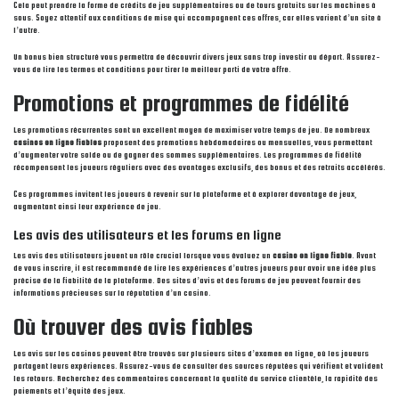
Cela peut prendre la forme de crédits de jeu supplémentaires ou de tours gratuits sur les machines à
sous. Soyez attentif aux conditions de mise qui accompagnent ces offres, car elles varient d’un site à
l’autre.
Un bonus bien structuré vous permettra de découvrir divers jeux sans trop investir au départ. Assurez-
vous de lire les termes et conditions pour tirer le meilleur parti de votre offre.
Promotions et programmes de fidélité
Les promotions récurrentes sont un excellent moyen de maximiser votre temps de jeu. De nombreux
casinos en ligne fiables
proposent des promotions hebdomadaires ou mensuelles, vous permettant
d’augmenter votre solde ou de gagner des sommes supplémentaires. Les programmes de fidélité
récompensent les joueurs réguliers avec des avantages exclusifs, des bonus et des retraits accélérés.
Ces programmes invitent les joueurs à revenir sur la plateforme et à explorer davantage de jeux,
augmentant ainsi leur expérience de jeu.
Les avis des utilisateurs et les forums en ligne
Les avis des utilisateurs jouent un rôle crucial lorsque vous évaluez un
casino en ligne fiable
. Avant
de vous inscrire, il est recommandé de lire les expériences d’autres joueurs pour avoir une idée plus
précise de la fiabilité de la plateforme. Des sites d’avis et des forums de jeu peuvent fournir des
informations précieuses sur la réputation d’un casino.
Où trouver des avis fiables
Les avis sur les casinos peuvent être trouvés sur plusieurs sites d’examen en ligne, où les joueurs
partagent leurs expériences. Assurez-vous de consulter des sources réputées qui vérifient et valident
les retours. Recherchez des commentaires concernant la qualité du service clientèle, la rapidité des
paiements et l’équité des jeux.