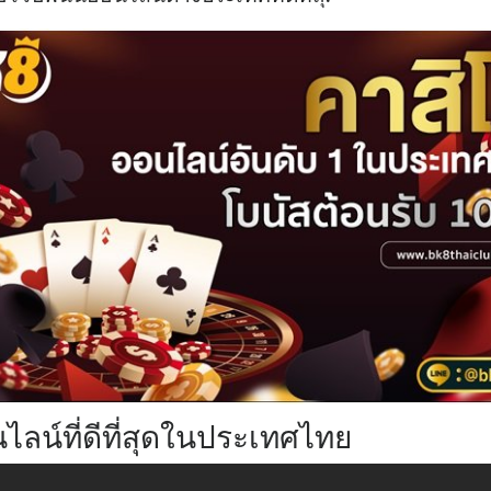
ไลน์ที่ดีที่สุดในประเทศไทย