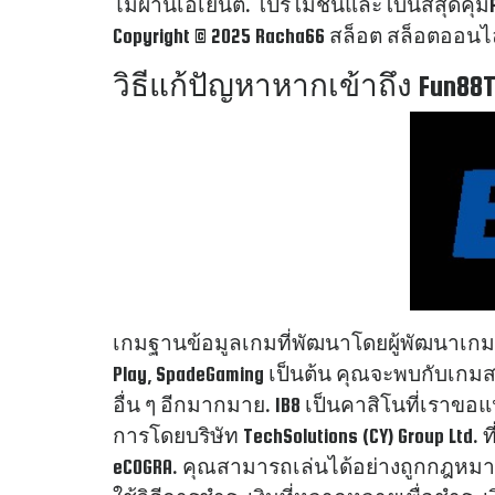
ไม่ผ่านเอเย่นต์. โปรโมชั่นและโบนัสสุดคุ้
Copyright © 2025 Racha66 สล็อต สล็อตออนไลน์
วิธีแก้ปัญหาหากเข้าถึง Fun88T
เกมฐานข้อมูลเกมที่พัฒนาโดยผู้พัฒนาเกมคา
Play, SpadeGaming เป็นต้น คุณจะพบกับเกม
อื่น ๆ อีกมากมาย. IB8 เป็นคาสิโนที่เราข
การโดยบริษัท TechSolutions (CY) Group L
eCOGRA. คุณสามารถเล่นได้อย่างถูกกฎหมายท