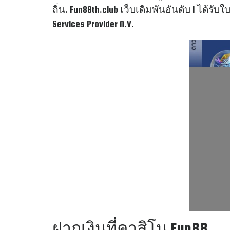
ถิ่น. Fun88th.club เว็บเดิมพันอันดับ 1 
Services Provider N.V.
ฝากเงินที่คาสิโน Fun88