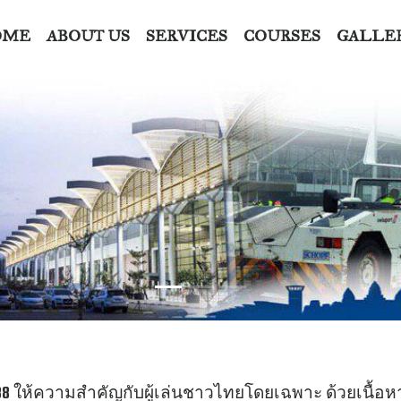
OME
ABOUT US
SERVICES
COURSES
GALLE
 ให้ความสำคัญกับผู้เล่นชาวไทยโดยเฉพาะ ด้วยเนื้อหา