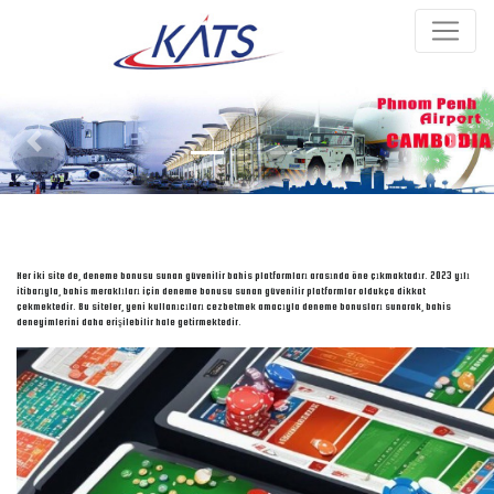
Previous
Next
Her iki site de, deneme bonusu sunan güvenilir bahis platformları arasında öne çıkmaktadır. 2023 yılı
itibarıyla, bahis meraklıları için deneme bonusu sunan güvenilir platformlar oldukça dikkat
çekmektedir. Bu siteler, yeni kullanıcıları cezbetmek amacıyla deneme bonusları sunarak, bahis
deneyimlerini daha erişilebilir hale getirmektedir.