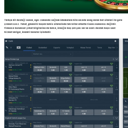
Türkçe dil desteği sunan, aynı zamanda sağlam ödemelere bile anında onay veren bet siteleri ile yola
çıkmalısınız. Fakat, güvenilir kaçak bahis sitelerinde tek kriter elbette lisans numarası değildir.
Firmanın kurumsal şirket bilgilerine de bakın, örneğin kaç çalışanı var ve canlı destek kaça saat
hizmet veriyor, önemli konular içindedir.