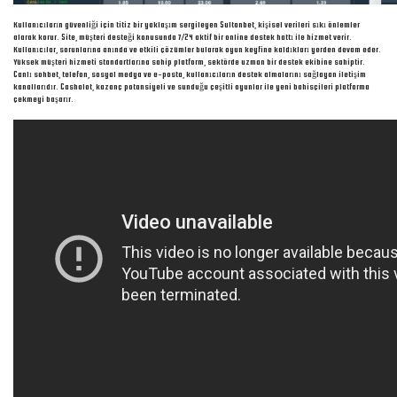
Kullanıcıların güvenliği için titiz bir yaklaşım sergileyen Sultanbet, kişisel verileri sıkı önlemler
alarak korur. Site, müşteri desteği konusunda 7/24 aktif bir online destek hattı ile hizmet verir.
Kullanıcılar, sorunlarına anında ve etkili çözümler bularak oyun keyfine kaldıkları yerden devam eder.
Yüksek müşteri hizmeti standartlarına sahip platform, sektörde uzman bir destek ekibine sahiptir.
Canlı sohbet, telefon, sosyal medya ve e-posta, kullanıcıların destek almalarını sağlayan iletişim
kanallarıdır. Cashalot, kazanç potansiyeli ve sunduğu çeşitli oyunlar ile yeni bahisçileri platforma
çekmeyi başarır.