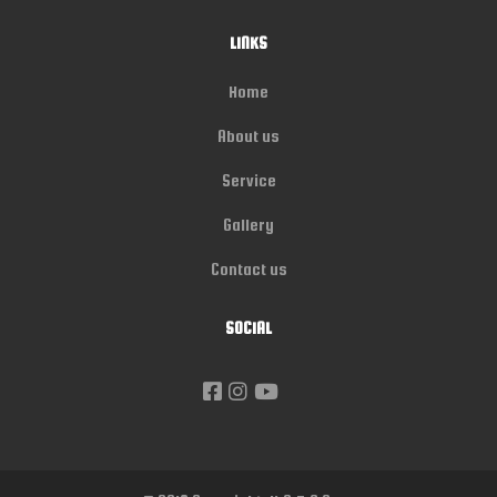
LINKS
Home
About us
Service
Gallery
Contact us
SOCIAL