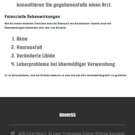
konsultieren Sie gegebenenfalls einen Arzt.
Potenzielle Nebenwirkungen
Wie bei vielen anabolen Steroiden kann der Gebrauch von Drostanolon-Enantat auch mit
Nebenwirkungen verbunden sein, wie zum Beispiel:
Akne
Haarausfall
Veränderte Libido
Leberprobleme bei übermäßiger Verwendung
Es ist entscheidend, sich der Risiken bewusst zu sein und den Kurs verantwortungsvoll zu gestalten.
ADDRESS
#2B (3rd Floor), St Lum, Trapeang Chhuk Village,Sangkat