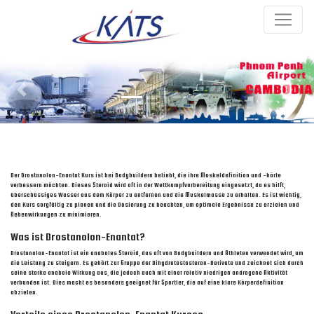
Previous
Next
Der Drostanolon-Enantat Kurs ist bei Bodybuildern beliebt, die ihre Muskeldefinition und -härte
verbessern möchten. Dieses Steroid wird oft in der Wettkampfvorbereitung eingesetzt, da es hilft,
überschüssiges Wasser aus dem Körper zu entfernen und die Muskelmasse zu erhalten. Es ist wichtig,
den Kurs sorgfältig zu planen und die Dosierung zu beachten, um optimale Ergebnisse zu erzielen und
Nebenwirkungen zu minimieren.
Was ist Drostanolon-Enantat?
Drostanolon-Enantat ist ein anaboles Steroid, das oft von Bodybuildern und Athleten verwendet wird, um
die Leistung zu steigern. Es gehört zur Gruppe der Dihydrotestosteron-Derivate und zeichnet sich durch
seine starke anabole Wirkung aus, die jedoch auch mit einer relativ niedrigen androgene Aktivität
verbunden ist. Dies macht es besonders geeignet für Sportler, die auf eine klare Körperdefinition
abzielen.