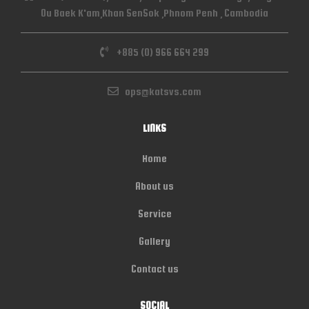
Ou Baek K'am,Khan SenSok ,Phnom Penh , Cambodia
+885 (0) 966 664 299
ops@katsvs.com
LINKS
Home
About us
Service
Gallery
Contact us
SOCIAL