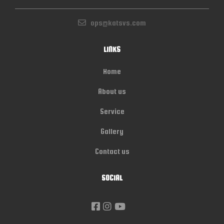
ops@katsvs.com
LINKS
Home
About us
Service
Gallery
Contact us
SOCIAL