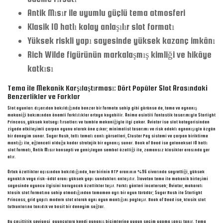
Antik Mısır ile uyumlu güçlü tema atmosferi
Klasik 10 hatlı kolay anlaşılır slot formatı
Yüksek riskli yapı sayesinde yüksek kazanç imkânı
Rich Wilde figürünün markalaşmış kimliği ve hikâye
katkısı
Tema ile Mekanik Karşılaştırması: Dört Popüler Slot Arasındaki
Benzerlikler ve Farklar
Slot oyunları dışarıdan bakıldığında benzer bir formata sahip gibi görünse de, tema ve oynanış
mekaniği bakımından önemli farklılıklar ortaya koyabilir. Anime esintili fantastik tasarımıyla Starlight
Princess, yüksek katsayı fırsatları ve tumble mekaniğiyle ilgi çeker. Aviator ise slot kategorisinden
ziyade etkileşimli çarpan oyunu olarak öne çıkar; minimalist tasarımı ve risk odaklı oynanışıyla özgün
bir deneyim sunar. Sugar Rush, tatlı temalı canlı görselleri, Cluster Pay sistemi ve çarpan biriktirme
mantığı ile, eğlenceli olduğu kadar stratejik bir oynanış sunar. Book of Dead ise geleneksel 10 hatlı
slot formatı, Antik Mısır konsepti ve genişleyen sembol özelliği ile, zamansız klasikler arasında yer
alır.
Ortak özellikler açısından bakıldığında, her birinin RTP oranının %96 civarında seyrettiği, yüksek
oynaklık veya risk–ödül oranı yüksek yapı sundukları anlaşılır. İlaveten tema ile mekanik birleşimi
sayesinde oyuncu ilgisini koruyacak özellikler taşır. Farklı yönleri incelersek; Aviator, makaralı
klasik slot formatına sahip olmadığından tamamen ayrı bir oyun türüdür; Sugar Rush ile Starlight
Princess, grid yapılı modern slot olarak aynı oyun mantığını paylaşır. Book of Dead ise, klasik slot
tutkunlarına tanıdık ve basit bir deneyim sağlar.
Bu çeşitlilik seviyesi, oyunculara kendi oynanış biçimlerine uygun seçim yapma şansı tanır. Tema