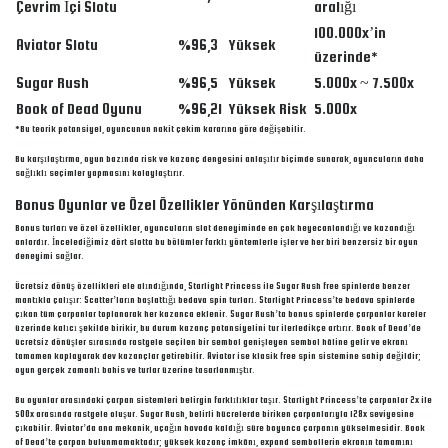
Çevrim İçi Slotu
aralığı
100.000x’in
Aviator Slotu
%96,3
Yüksek
üzerinde*
Sugar Rush
%96,5
Yüksek
5.000x ~ 7.500x
Book of Dead Oyunu
%96,21
Yüksek Risk
5.000x
*Bu teorik potansiyel, oyuncunun nakit çekim kararına göre değişebilir.
Bu karşılaştırma, oyun bazında risk ve kazanç dengesini anlaşılır biçimde sunarak, oyuncuların daha
sağlıklı seçimler yapmasını kolaylaştırır.
Bonus Oyunlar ve Özel Özellikler Yönünden Karşılaştırma
Bonus turları ve özel özellikler, oyuncuların slot deneyiminde en çok heyecanlandığı ve kazandığı
anlardır. İncelediğimiz dört slotta bu bölümler farklı yöntemlerle işler ve her biri benzersiz bir oyun
deneyimi sağlar.
Ücretsiz dönüş özellikleri ele alındığında, Starlight Princess ile Sugar Rush free spinlerde benzer
mantıkla çalışır: Scatter’ların başlattığı bedava spin turları. Starlight Princess’te bedava spinlerde
çıkan tüm çarpanlar toplanarak her kazanca eklenir. Sugar Rush’ta bonus spinlerde çarpanlar kareler
üzerinde kalıcı şekilde birikir, bu durum kazanç potansiyelini tur ilerledikçe artırır. Book of Dead’de
ücretsiz dönüşler sırasında rastgele seçilen bir sembol genişleyen sembol hâline gelir ve ekranı
tamamen kaplayarak dev kazançlar getirebilir. Aviator ise klasik free spin sistemine sahip değildir;
oyun gerçek zamanlı bahis ve turlar üzerine tasarlanmıştır.
Bu oyunlar arasındaki çarpan sistemleri belirgin farklılıklar taşır. Starlight Princess’te çarpanlar 2x ile
500x arasında rastgele oluşur. Sugar Rush, belirli hücrelerde biriken çarpanlarıyla 128x seviyesine
çıkabilir. Aviator’da ana mekanik, uçağın havada kaldığı süre boyunca çarpanın yükselmesidir. Book
of Dead’te çarpan bulunmamaktadır; yüksek kazanç imkânı, expand sembollerin ekranın tamamını