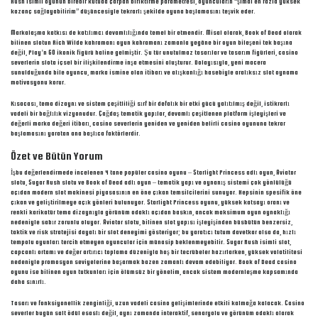
Rush isimli oyunun birebir kutuda çarpan biriktirme parametresi, oyuncuların “şimdi en fazla yüksek
kazanç sağlayabilirim” düşüncesiyle tekrarlı şekilde oyuna başlamasını teşvik eder.
Markalaşma katkısı de katılımcı devamlılığında temel bir etmendir. Misal olarak, Book of Dead olarak
bilinen slotun Rich Wilde kahramanı oyun kahramanı zamanla yegâne bir oyun bileşeni tek başına
değil, Play’n GO ikonik figürü haline gelmiştir. Şu tür unutulmaz tasarılar ve tasarım figürleri, casino
severlerin slota içsel bir ilişkilendirme inşa etmesini oluşturur. Dolayısıyla, yeni macera
sunulduğunda bile oyuncu, marka ismine olan itibarı ve alışkanlığı hasebiyle aralıksız slot oynama
motivasyonu korur.
Kısacası, tema dizaynı ve sistem çeşitliliği sırf bir defalık bir etki gücü yalıtılmış değil, istikrarlı
vadeli bir bağlılık vizyonudur. Çağdaş tematik yapılar, devamlı çeşitlenen platform işleyişleri ve
değerli marka değeri itibarı, casino severlerin yeniden ve yeniden belirli casino oyununa tekrar
başlamasını yaratan ana başlıca faktörlerdir.
Özet ve Bütün Yorum
İşbu değerlendirmede incelenen 4 tane popüler casino oyunu – Starlight Princess adlı oyun, Aviator
slotu, Sugar Rush slotu ve Book of Dead adlı oyun – tematik yapı ve oynanış sistemi çok yönlülüğü
açıdan modern slot makinesi piyasasının en öne çıkan temsilcilerini sunuyor. Hepsinin spesifik öne
çıkan ve geliştirilmeye açık yönleri bulunuyor. Starlight Princess oyunu, yüksek katsayı oranı ve
renkli karikatür tema dizaynıyla görünüm odaklı açıdan baskın, ancak maksimum oyun oynaklığı
nedeniyle sabır zorunlu oluyor. Aviator slotu, bilinen slot yapısı işleyişinden büsbütün benzersiz,
taktik ve risk stratejisi dayalı bir slot deneyimi gösteriyor; bu yaratıcı tutum davetkar olsa da, hızlı
tempolu oyunları tercih etmeyen oyuncular için münasip beklenmeyebilir. Sugar Rush isimli slot,
capcanlı ortamı ve değer artırıcı toplama düzeniyla hoş bir tecrübeler hazırlarken, yüksek volatilitesi
nedeniyle promosyon seviyelerine başarmak bazen zamanlı devam edebiliyor. Book of Dead casino
oyunu ise bilinen oyun tutkunları için ölümsüz bir yönelim, ancak sistem modernleşme kapsamında
daha sınırlı.
Tasarı ve fonksiyonellik zenginliği, uzun vadeli casino gelişimlerinde etkili kalmağa kalacak. Casino
severler bugün salt ödül esaslı değil, aynı zamanda interaktif, senaryolu ve görünüm odaklı olarak