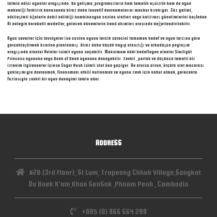
tatmin edici oyunlar arayışında. Bu gelişme, programcıların hem tematik eşsizlik hem de oyun
mekaniği farklılık konusunda biraz daha inovatif davranmalarını mecbur bırakıyor. Söz gelimi,
etkileşimli öğelerin dahil edildiği kombinasyon casino slotları veya katılımcı yönelimlerini keşfeden
AI entegre hareketli modeller, gelecek dönemlerin trend akımları arasında değerlendirilebilir.
Oyun severler için tavsiyeler ise casino oyunu tercih sürecini tamamen hedef ve oyun tarzına göre
gerçekleştirmek üzerine planlanmış. Biraz daha küçük kayıp olasılığı ve arkadaşça paylaşım
arayışında olanlar Aviator isimli oyunu seçebilir. Maksimum ödül hedefleyen olanlar Starlight
Princess oyununu veya Book of Dead oyununu deneyebilir. Zevkli , parlak ve düşünce temelli bir
izlenim ilgilenenler içinse Sugar Rush isimli slot öne geçiyor. Ne olursa olsun, ölçülü slot macerası
yaklaşımıyla davranmak, finansmanı etkili kullanmak ve oyunu zevk için kabul etmek, gelecekte
fazlasıyla zevkli bir oyun deneyimi temin eder.
ADDRESS
#2B (3rd Floor), St Lum, Trapeang Chhuk Village,Sangkat
Ou Baek K'am,Khan SenSok ,Phnom Penh , Cambodia
+885 (0) 966 664 299