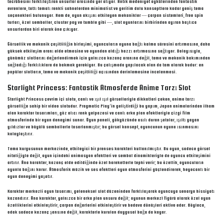
tecrübesini farklılaştıran unsurlar arasında yer alıyor. Antik medeniyet öykülerinden fantastik
evrenlere, tatlı temalı renkli sahnelerden minimalist ve gerilim dolu konseptlere kadar geniş tema
seçenekleri bulunuyor. Hem de, oyun akışını etkileyen mekanikler — çarpan sistemleri, free spin
turları, özel semboller, cluster pay ve tumble gibi —, slot oyunlarını birbirinden ayıran başlıca
unsurlardan biri olarak öne çıkıyor.
Görsellik ve mekanik çeşitliliğin birleşimi, oyuncuların oyuna bağlı kalma süresini artırmasına, daha
yüksek etkileşim oranı elde etmesine ve oyundan aldığı hazzı artırmasına sağlıyor. Dolayısıyla,
günümüz slotlarını değerlendirmek için yalnızca kazanç oranına değil, tema ve mekanik bakımından
sağladığı farklılıklara da bakmak gerekiyor. Bu çalışmada yapılacak olan da tam olarak budur: en
popüler slotların, tema ve mekanik çeşitliliği açısından derinlemesine incelenmesi.
Starlight Princess: Fantastik Atmosferde Anime Tarzı Slot
Starlight Princess çevrim içi slotu, canlı ve ışıl ışıl görselleriyle dikkatleri çeken, anime tarzı
görselliğe sahip bir video slotudur. Pragmatic Play’in geliştirdiği bu yapım, Japon animelerinden ilham
alan karakter tasarımları, göz alıcı renk yelpazesi ve canlı arka plan efektleriyle çizgi film
atmosferinde bir oyun deneyimi sunar. Oyun paneli, gökyüzünde asılı duran şatolar, ışıltı yayan
yıldızlar ve büyülü sembollerle tasarlanmıştır; bu görsel konsept, oyuncunun oyuna ısınmasını
kolaylaştırır.
Tema kurgusunun merkezinde, etkileyici bir prenses karakteri kullanılmıştır. Bu oyun, sadece görsel
niteliğiyle değil, oyun içindeki animasyon efektleri ve sembol dinamikleriyle de oyuncu etkileşimini
artırır. Ana karakter, kazanç elde edildiğinde özel hareketlerle tepki verir; bu özellik, oyuncuların
oyunla bağını korur. Atmosferik müzik ve ses efektleri oyun atmosferini güçlendirerek, heyecanlı bir
oyun deneyimi yaşatır.
Karakter merkezli oyun tasarımı, geleneksel slot düzeninden farklılaşarak oyuncuya senaryo hissiyatı
kazandırır. Ana karakter, yalnızca bir arka plan unsuru değil; oyunun merkezî figürü olarak özel oyun
özelliklerini etkinleştirir, çarpan değerlerini etkinleştirir ve bedava dönüşleri aktive eder. Böylece,
odak sadece kazanç şansına değil, karakterle kurulan duygusal bağa da kayar.