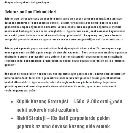
dünyasında ayırt edici bir yere koyar.
Aviator’un Ana Mekanikleri
Aviator slotu, görünüşte sade bir oyun formatına sahip olan ancak yakından bakıldığında taktiksel
düşünce gerektiren bir oyun yapısına sahiptir. Sistem, tur başında 1.00x oranıyla açılır ve uçak
yükseldikçe çarpan değeri adım adım artar. Çarpan teorik olarak çok yüksek değerlere ulaşabilir,
ancak uçak herhangi bir anda ansızın kaybolabilir. Oyuncuların amacı, uçak ekrandan kaybolmadan
önce nakit çekim butonuna basarak mevcut katsayıyı korumaktır. Bu oynanış tarzı, hem adrenalin
seviyesini yüksek tutar hem de oyunculara ne zaman durmaları gerektiğine dair zor kararlar aldırır.
Aviator, çok oyunculu yapısı ve canlı sohbet fonksiyonuyla da dikkat çeker. Yüzlerce oyuncu aynı
anda oyuna dahil olabilir, oyuna sosyal bir atmosfer kazandırır. Canlı sohbet penceresinde oyuncular
birbirleriyle strateji paylaşabilir, elde ettikleri ödülleri gösterebilir veya başkalarının stratejilerini
izleyerek kendi oyun planlarını oluşturabilir. Bu sosyal boyut, oyunun tekrar tercih edilme ihtimalini
yükseltir.
Öne çıkan bir başka faktör, risk kontrolü stratejilerinin oyun yapısına dahil edilmesidir. Katılımcılar,
bir tur içerisinde iki farklı bahis yapabilir ve farklı çarpan seviyelerinde çekim yaparak risklerini
kontrol altına alabilir. Aynı zamanda, istatistik sayfasında son yüz turun katsayı değerlerini
görüntüleyerek muhtemel akışı analiz etmek mümkündür. Bu veriler, oyuncuların daha mantıklı
tercihler yapmasını sağlar.
Küçük Kazanç Stratejisi – 1.50x–2.00x aralığında
nakit çekerek riski azaltmak
Riskli Strateji – 10x üstü çarpanlarda çekim
yaparak az ama devasa kazanç elde etmek