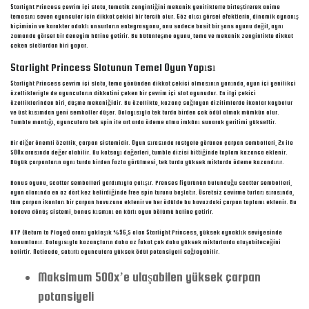
Starlight Princess çevrim içi slotu, tematik zenginliğini mekanik yeniliklerle birleştirerek anime
temasını seven oyuncular için dikkat çekici bir tercih olur. Göz alıcı görsel efektlerin, dinamik oynanış
biçiminin ve karakter odaklı unsurların entegrasyonu, onu sadece basit bir şans oyunu değil, aynı
zamanda görsel bir deneyim hâline getirir. Bu bütünleşme oyunu, tema ve mekanik zenginlikte dikkat
çeken slotlardan biri yapar.
Starlight Princess Slotunun Temel Oyun Yapısı
Starlight Princess çevrim içi slotu, tema yönünden dikkat çekici olmasının yanında, oyun içi yenilikçi
özellikleriyle de oyuncuların dikkatini çeken bir çevrim içi slot oyunudur. En ilgi çekici
özelliklerinden biri, düşme mekaniğidir. Bu özellikte, kazanç sağlayan dizilimlerde ikonlar kaybolur
ve üst kısımdan yeni semboller düşer. Dolayısıyla tek turda birden çok ödül almak mümkün olur.
Tumble mantığı, oyunculara tek spin ile art arda ödeme alma imkânı sunarak gerilimi yükseltir.
Bir diğer önemli özellik, çarpan sistemidir. Oyun sırasında rastgele görünen çarpan sembolleri, 2x ile
500x arasında değer alabilir. Bu katsayı değerleri, tumble dizisi bittiğinde toplam kazanca eklenir.
Büyük çarpanların aynı turda birden fazla görülmesi, tek turda yüksek miktarda ödeme kazandırır.
Bonus oyunu, scatter sembolleri yardımıyla çalışır. Prenses figürünün bulunduğu scatter sembolleri,
oyun alanında en az dört kez belirdiğinde free spin turunu başlatır. Ücretsiz çevirme turları sırasında,
tüm çarpan ikonları bir çarpan havuzuna eklenir ve her ödülde bu havuzdaki çarpan toplamı eklenir. Bu
bedava dönüş sistemi, bonus kısmını en kârlı oyun bölümü haline getirir.
RTP (Return to Player) oranı yaklaşık %96,5 olan Starlight Princess, yüksek oynaklık seviyesinde
konumlanır. Dolayısıyla kazançların daha az fakat çok daha yüksek miktarlarda oluşabileceğini
belirtir. Neticede, sabırlı oyunculara yüksek ödül potansiyeli sağlayabilir.
Maksimum 500x’e ulaşabilen yüksek çarpan
potansiyeli