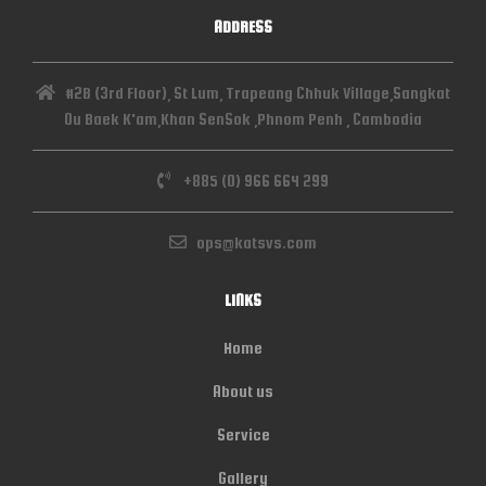
ADDRESS
#2B (3rd Floor), St Lum, Trapeang Chhuk Village,Sangkat
Ou Baek K'am,Khan SenSok ,Phnom Penh , Cambodia
+885 (0) 966 664 299
ops@katsvs.com
LINKS
Home
About us
Service
Gallery