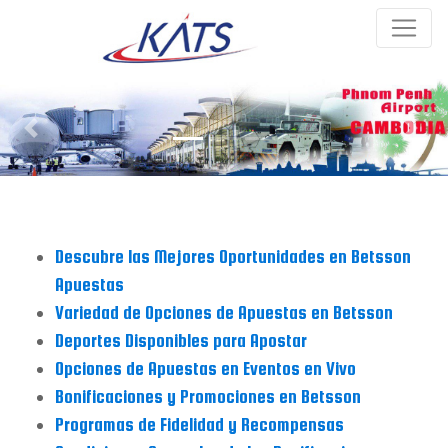
Previous
Next
Descubre las Mejores Oportunidades en Betsson
Apuestas
Variedad de Opciones de Apuestas en Betsson
Deportes Disponibles para Apostar
Opciones de Apuestas en Eventos en Vivo
Bonificaciones y Promociones en Betsson
Programas de Fidelidad y Recompensas