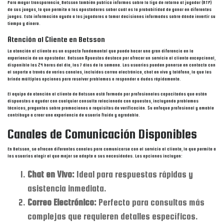
Para mayor transparencia, Betsson también publica informes sobre la liga de retorno al jugador (RTP)
de sus juegos, lo que permite a los apostadores saber cuál es la probabilidad de ganar en diferentes
juegos. Esta información ayuda a los jugadores a tomar decisiones informadas sobre dónde invertir su
tiempo y dinero.
Atención al Cliente en Betsson
La atención al cliente es un aspecto fundamental que puede hacer una gran diferencia en la
experiencia de un apostador. Betsson Apuestas destaca por ofrecer un servicio al cliente excepcional,
disponible las 24 horas del día, los 7 días de la semana. Los usuarios pueden ponerse en contacto con
el soporte a través de varios canales, incluidos correo electrónico, chat en vivo y teléfono, lo que les
brinda múltiples opciones para resolver problemas o responder a dudas rápidamente.
El equipo de atención al cliente de Betsson está formado por profesionales capacitados que están
dispuestos a ayudar con cualquier consulta relacionada con apuestas, incluyendo problemas
técnicos, preguntas sobre promociones o requisitos de verificación. Su enfoque profesional y amable
contribuye a crear una experiencia de usuario fluida y agradable.
Canales de Comunicación Disponibles
En Betsson, se ofrecen diferentes canales para comunicarse con el servicio al cliente, lo que permite a
los usuarios elegir el que mejor se adapte a sus necesidades. Las opciones incluyen:
Chat en Vivo:
Ideal para respuestas rápidas y
asistencia inmediata.
Correo Electrónico:
Perfecto para consultas más
complejas que requieren detalles específicos.