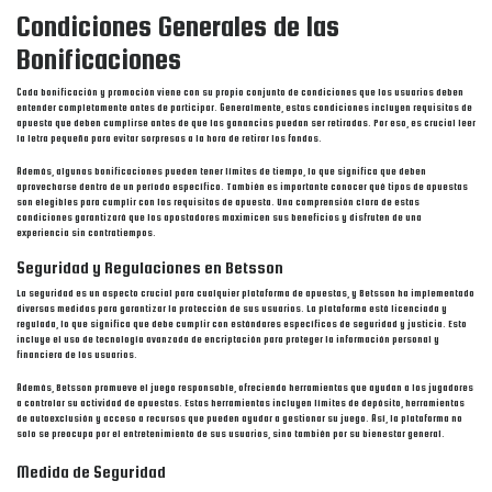
Condiciones Generales de las
Bonificaciones
Cada bonificación y promoción viene con su propio conjunto de condiciones que los usuarios deben
entender completamente antes de participar. Generalmente, estas condiciones incluyen requisitos de
apuesta que deben cumplirse antes de que las ganancias puedan ser retiradas. Por eso, es crucial leer
la letra pequeña para evitar sorpresas a la hora de retirar los fondos.
Además, algunas bonificaciones pueden tener límites de tiempo, lo que significa que deben
aprovecharse dentro de un período específico. También es importante conocer qué tipos de apuestas
son elegibles para cumplir con los requisitos de apuesta. Una comprensión clara de estas
condiciones garantizará que los apostadores maximicen sus beneficios y disfruten de una
experiencia sin contratiempos.
Seguridad y Regulaciones en Betsson
La seguridad es un aspecto crucial para cualquier plataforma de apuestas, y Betsson ha implementado
diversas medidas para garantizar la protección de sus usuarios. La plataforma está licenciada y
regulada, lo que significa que debe cumplir con estándares específicos de seguridad y justicia. Esto
incluye el uso de tecnología avanzada de encriptación para proteger la información personal y
financiera de los usuarios.
Además, Betsson promueve el juego responsable, ofreciendo herramientas que ayudan a los jugadores
a controlar su actividad de apuestas. Estas herramientas incluyen límites de depósito, herramientas
de autoexclusión y acceso a recursos que pueden ayudar a gestionar su juego. Así, la plataforma no
solo se preocupa por el entretenimiento de sus usuarios, sino también por su bienestar general.
Medida de Seguridad