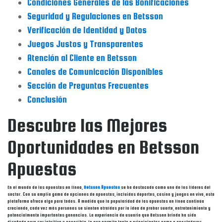
Condiciones Generales de las Bonificaciones
Seguridad y Regulaciones en Betsson
Verificación de Identidad y Datos
Juegos Justos y Transparentes
Atención al Cliente en Betsson
Canales de Comunicación Disponibles
Sección de Preguntas Frecuentes
Conclusión
Descubre las Mejores
Oportunidades en Betsson
Apuestas
En el mundo de las apuestas en línea,
Betsson Apuestas
se ha destacado como uno de los líderes del
sector. Con su amplia gama de opciones de apuestas, incluidos deportes, casino y juegos en vivo, esta
plataforma ofrece algo para todos. A medida que la popularidad de las apuestas en línea continúa
creciendo, cada vez más personas se sienten atraídas por la idea de probar suerte, entretenimiento y
potencialmente importantes ganancias. La experiencia de usuario que Betsson brinda ha sido