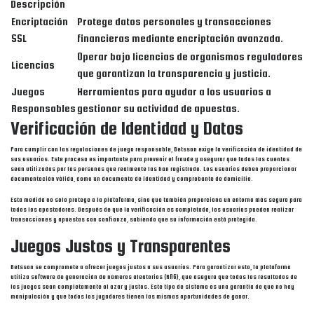
Descripción
Encriptación
Protege datos personales y transacciones
SSL
financieras mediante encriptación avanzada.
Operar bajo licencias de organismos reguladores
Licencias
que garantizan la transparencia y justicia.
Juegos
Herramientas para ayudar a los usuarios a
Responsables
gestionar su actividad de apuestas.
Verificación de Identidad y Datos
Para cumplir con las regulaciones de juego responsable, Betsson exige la verificación de identidad de
sus usuarios. Este proceso es importante para prevenir el fraude y asegurar que todas las cuentas
sean utilizadas por las personas que realmente las han registrado. Los usuarios deben proporcionar
documentación válida, como un documento de identidad y comprobante de domicilio.
Esta medida no solo protege a la plataforma, sino que también proporciona un entorno más seguro para
todos los apostadores. Después de que la verificación es completada, los usuarios pueden realizar
transacciones y apuestas con confianza, sabiendo que su información está protegida.
Juegos Justos y Transparentes
Betsson se compromete a ofrecer juegos justos a sus usuarios. Para garantizar esto, la plataforma
utiliza software de generación de números aleatorios (RNG), que asegura que todos los resultados de
los juegos sean completamente al azar y justos. Este tipo de sistema es una garantía de que no hay
manipulación y que todos los jugadores tienen las mismas oportunidades de ganar.