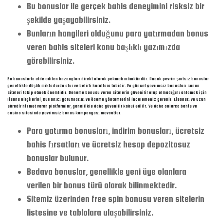
Bu bonuslar ile gerçek bahis deneyimini risksiz bir
şekilde yaşayabilirsiniz.
Bunların hangileri olduğunu para yatırmadan bonus
veren bahis siteleri konu başlıklı yazımızda
görebilirsiniz.
Bu bonuslarla elde edilen kazançları direkt olarak çekmek mümkündür. Ancak çevrim şartsız bonuslar
genellikle düşük miktarlarda olur ve belirli kurallara tabidir. En güncel çevrimsiz bonusları sunan
siteleri takip etmek önemlidir. Deneme bonusu veren sitelerin güvenilir olup olmadığını anlamak için
lisans bilgilerini, kullanıcı yorumlarını ve ödeme yöntemlerini incelemeniz gerekir. Lisanslı ve uzun
süredir hizmet veren platformlar, genellikle daha güvenilir kabul edilir. Ve daha onlarca bahis ve
casino sitesinde çevrimsiz bonus kampanyası mevcuttur.
Para yatırma bonusları, indirim bonusları, ücretsiz
bahis fırsatları ve ücretsiz hesap depozitosuz
bonuslar bulunur.
Bedava bonuslar, genellikle yeni üye olanlara
verilen bir bonus türü olarak bilinmektedir.
Sitemiz üzerinden free spin bonusu veren sitelerin
listesine ve tablolara ulaşabilirsiniz.