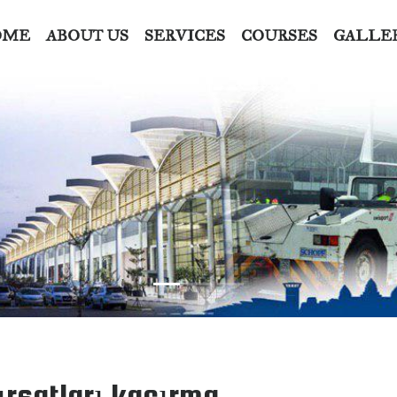
OME
ABOUT US
SERVICES
COURSES
GALLE
rsatları kaçırma