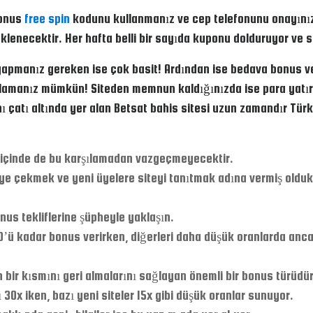
bonus
free spin
kodunu kullanmanız ve cep telefonunu onayınız
lenecektir. Her hafta belli bir sayıda kuponu dolduruyor ve s
n yapmanız gereken ise çok basit! Ardından ise bedava bonus 
amanız mümkün! Siteden memnun kaldığınızda ise para yatır
aynı çatı altında yer alan Betsat bahis sitesi uzun zamandır Tü
ı içinde de bu karşılamadan vazgeçmeyecektir.
üye çekmek ve yeni üyelere siteyi tanıtmak adına vermiş olduk
us tekliflerine şüpheyle yaklaşın.
00’ü kadar bonus verirken, diğerleri daha düşük oranlarda anc
n bir kısmını geri almalarını sağlayan önemli bir bonus türüdür
 30x iken, bazı yeni siteler 15x gibi düşük oranlar sunuyor.