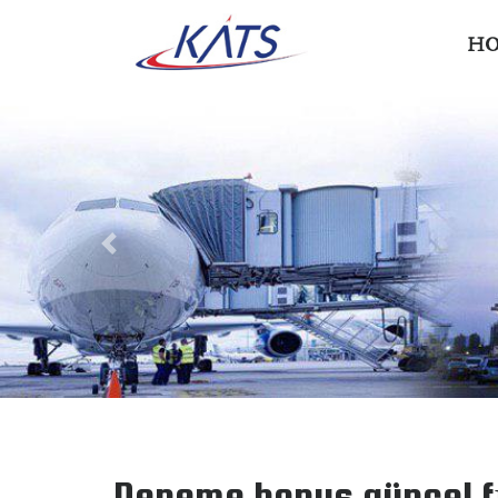
H
Previous
Deneme bonus güncel fı