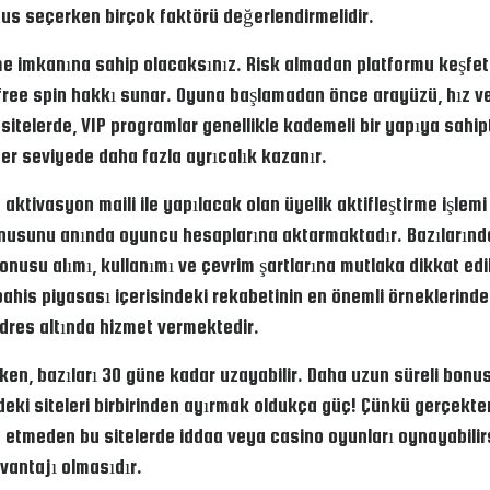
us seçerken birçok faktörü değerlendirmelidir.
rme imkanına sahip olacaksınız. Risk almadan platformu keşfet
free spin hakkı sunar. Oyuna başlamadan önce arayüzü, hız ve o
elerde, VIP programlar genellikle kademeli bir yapıya sahiptir
 her seviyede daha fazla ayrıcalık kazanır.
ktivasyon maili ile yapılacak olan üyelik aktifleştirme işlemi
onusunu anında oyuncu hesaplarına aktarmaktadır. Bazılarında
onusu alımı, kullanımı ve çevrim şartlarına mutlaka dikkat ed
n bahis piyasası içerisindeki rekabetinin en önemli örneklerind
 adres altında hizmet vermektedir.
ken, bazıları 30 güne kadar uzayabilir. Daha uzun süreli bonus
eki siteleri birbirinden ayırmak oldukça güç! Çünkü gerçekte
şe etmeden bu sitelerde iddaa veya casino oyunları oynayabili
avantajı olmasıdır.