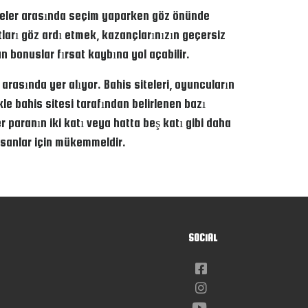
iteler arasında seçim yaparken göz önünde
tları göz ardı etmek, kazançlarınızın geçersiz
 bonuslar fırsat kaybına yol açabilir.
arasında yer alıyor. Bahis siteleri, oyuncuların
le bahis sitesi tarafından belirlenen bazı
 paranın iki katı veya hatta beş katı gibi daha
nsanlar için mükemmeldir.
SOCIAL