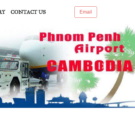
RY
CONTACT US
Email
Next