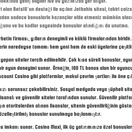
 hakkında geniş bilgiler ise bu yazımızda yer alıyor.
 olan Bets10’un desteği ile açılan Jetbahis sitesi, tabiri caizse
adan sadece bonuslarla kazançlar elde etmeniz mümkün olaca
ğunu ve bu kodlar sayesinde bonuslar alındığını da unutma.
erbetin firması, yılların deneyimli ve köklü firmalarından biridi
lerin neredeyse tamamı hem yeni hem de eski üyelerine çeşit
yapan siteler tercih edilmelidir. Çok kısa süreli bonuslar, oy
 bir oyun deneyimi sunar. Örneğin, 100 TL bonus alan bir oyunc
count Casino gibi platformlar, makul çevrim şartları ile öne ç
ızı sorunsuz çekebilirsiniz. Sosyal medyada veya şüpheli si
lisanslı ve güvenilir siteler tarafından sunulur. Güvenilir plat
n otoritelerden alınan lisanslar, sitenin güvenilirliğinin göste
 özelleştirilmiş bonuslar sunulmaya başlanmıştır.
us imkanı sunar. Casino Maxi, ilk üç yatırımınıza özel bonuslar