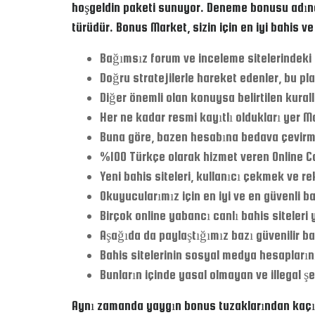
hoşgeldin paketi sunuyor. Deneme bonusu adında
türüdür. Bonus Market, sizin için en iyi bahis ve
Bağımsız forum ve inceleme sitelerindeki k
Doğru stratejilerle hareket edenler, bu pl
Diğer önemli olan konuysa belirtilen kurall
Her ne kadar resmi kayıtlı oldukları yer M
Buna göre, bazen hesabına bedava çevirm
%100 Türkçe olarak hizmet veren Online Ca
Yeni bahis siteleri, kullanıcı çekmek ve 
Okuyucularımız için en iyi ve en güvenli b
Birçok online yabancı canlı bahis siteler
Aşağıda da paylaştığımız bazı güvenilir ba
Bahis sitelerinin sosyal medya hesaplarını
Bunların içinde yasal olmayan ve illegal 
Aynı zamanda yaygın bonus tuzaklarından kaçına