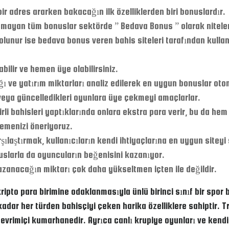
ir adres ararken bakacağın ilk özelliklerden biri bonuslardır.
anmayan tüm bonuslar sektörde ” Bedava Bonus ” olarak nitelend
 olunur ise bedava bonus veren bahis siteleri tarafından kullan
abilir ve hemen üye olabilirsiniz.
 ve yatırım miktarları analiz edilerek en uygun bonuslar otoma
i veya güncelledikleri oyunlara üye çekmeyi amaçlarlar.
rli bahisleri yaptıklarında onlara ekstra para verir, bu da hem 
lemenizi öneriyoruz.
şılaştırmak, kullanıcıların kendi ihtiyaçlarına en uygun sitey
slarla da oyuncuların beğenisini kazanıyor.
kazanacağın miktarı çok daha yükseltmen içten ile değildir.
to para birimine odaklanmasıyla ünlü birinci sınıf bir spor bah
adar her türden bahisçiyi çeken harika özelliklere sahiptir. T
evrimiçi kumarhanedir. Ayrıca canlı krupiye oyunları ve kendi