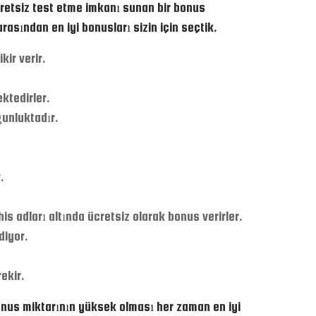
cretsiz test etme imkanı sunan bir bonus
arasından en iyi bonusları sizin için seçtik.
kir verir.
ktedirler.
ğunluktadır.
.
.
 adları altında ücretsiz olarak bonus verirler.
diyor.
ekir.
onus miktarının yüksek olması her zaman en iyi