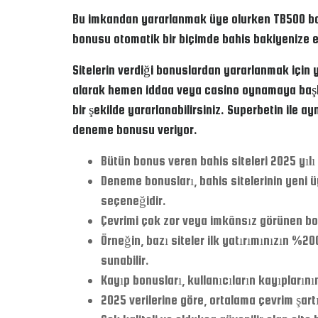
Bu imkandan yararlanmak üye olurken TB500 
bonusu otomatik bir biçimde bahis bakiyenize ek
Sitelerin verdiği bonuslardan yararlanmak içi
alarak hemen iddaa veya casino oynamaya başl
bir şekilde yararlanabilirsiniz. Superbetin ile 
deneme bonusu veriyor.
Bütün bonus veren bahis siteleri 2025 yıl
Deneme bonusları, bahis sitelerinin yeni 
seçeneğidir.
Çevrimi çok zor veya imkânsız görünen bon
Örneğin, bazı siteler ilk yatırımınızın %2
sunabilir.
Kayıp bonusları, kullanıcıların kayıplarını
2025 verilerine göre, ortalama çevrim şartı