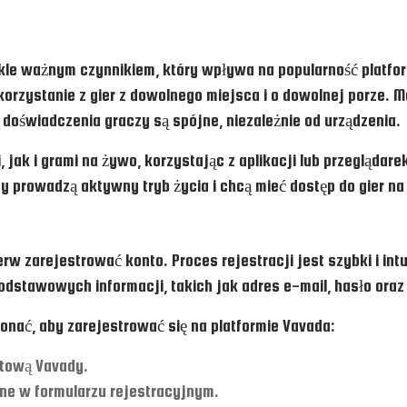
kle ważnym czynnikiem, który wpływa na popularność platfo
orzystanie z gier z dowolnego miejsca i o dowolnej porze. 
 doświadczenia graczy są spójne, niezależnie od urządzenia.
jak i grami na żywo, korzystając z aplikacji lub przeglądar
zy prowadzą aktywny tryb życia i chcą mieć dostęp do gier na 
rw zarejestrować konto. Proces rejestracji jest szybki i int
odstawowych informacji, takich jak adres e-mail, hasło ora
onać, aby zarejestrować się na platformie Vavada:
etową Vavady.
e w formularzu rejestracyjnym.