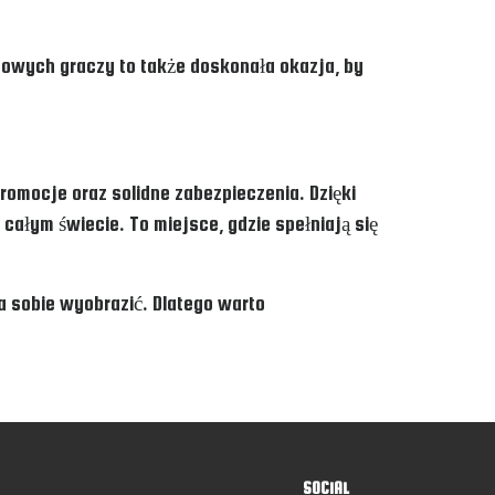
nowych graczy to także doskonała okazja, by
romocje oraz solidne zabezpieczenia. Dzięki
całym świecie. To miejsce, gdzie spełniają się
a sobie wyobrazić. Dlatego warto
SOCIAL