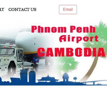
RY
CONTACT US
Email
Next