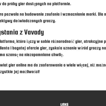
do próby gier dostępnych na platformie.
óra pozwala na budowanie zaufania i wzmacnianie marki. Dla 
spektywy doświadczonych graczy.
stania z Vavady
tforma, która łączy w sobie różnorodność gier, atrakcyjne p
nta i bogatej ofercie gier, zyskała uznanie wśród graczy na 
 ma szansę na niezapomniane chwilę.
wiat gier online ma do zaoferowania o wiele więcej, niż możn
zystkie jej możliwości!
LINKS