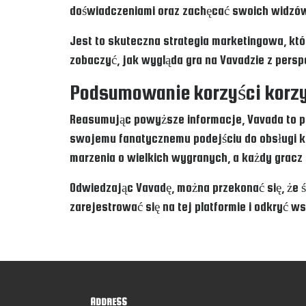
doświadczeniami oraz zachęcać swoich widzów 
Jest to skuteczna strategia marketingowa, kt
zobaczyć, jak wygląda gra na Vavadzie z per
Podsumowanie korzyści korzy
Reasumując powyższe informacje, Vavada to pla
swojemu fanatycznemu podejściu do obsługi klie
marzenia o wielkich wygranych, a każdy gracz
Odwiedzając Vavadę, można przekonać się, że ś
zarejestrować się na tej platformie i odkryć ws
ADDRESS