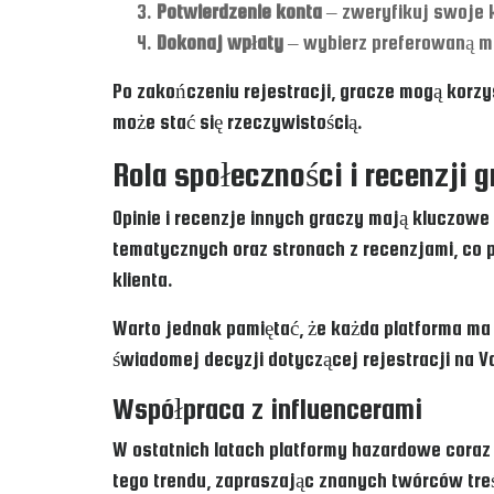
Potwierdzenie konta
– zweryfikuj swoje k
Dokonaj wpłaty
– wybierz preferowaną me
Po zakończeniu rejestracji, gracze mogą korzy
może stać się rzeczywistością.
Rola społeczności i recenzji 
Opinie i recenzje innych graczy mają kluczow
tematycznych oraz stronach z recenzjami, co po
klienta.
Warto jednak pamiętać, że każda platforma ma
świadomej decyzji dotyczącej rejestracji na V
Współpraca z influencerami
W ostatnich latach platformy hazardowe coraz 
tego trendu, zapraszając znanych twórców treśc