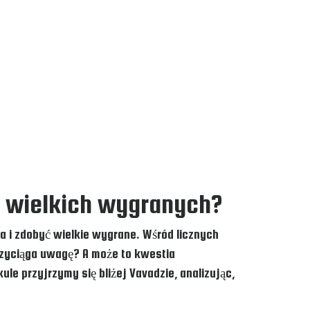
 o wielkich wygranych?
a i zdobyć wielkie wygrane. Wśród licznych
przyciąga uwagę? A może to kwestia
e przyjrzymy się bliżej Vavadzie, analizując,