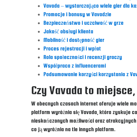
Vavada – wystarczająco wiele gier dla k
Promocje i bonusy w Vavadzie
Bezpieczeństwo i uczciwość w grze
Jakość obsługi klienta
Mobilność i dostępność gier
Proces rejestracji i wpłat
Rola społeczności i recenzji graczy
Współpraca z influencerami
Podsumowanie korzyści korzystania z Va
Czy Vavada to miejsce,
W obecnych czasach internet oferuje wiele moż
platform wyróżnia się Vavada, która zyskuje c
nieskończonych możliwości oraz atrakcyjnych p
co ją wyróżnia na tle innych platform.