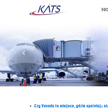
H
Previous
Czy Vavada to miejsce, gdzie spełniają s