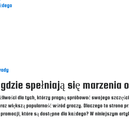
ażdego
vady
 gdzie spełniają się marzenia
liwości dla tych, którzy pragną spróbować swojego szczęści
oraz większą popularność wśród graczy. Dlaczego ta strona 
romocji, które są dostępne dla każdego? W niniejszym artykul