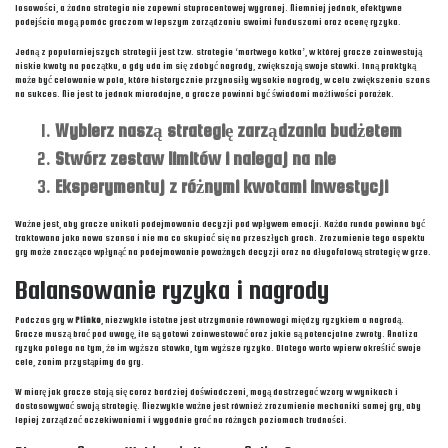
losowości, a żadna strategia nie zapewni stuprocentowej wygranej. Niemniej jednak, efektywne
podejścia mogą pomóc graczom w lepszym zarządzaniu swoimi funduszami oraz ocenę ryzyka.
Jedną z popularniejszych strategii jest tzw. strategie ‘martwego kotka’, w której gracze zainwestują
niskie kwoty na początku, a gdy uda im się zdobyć nagrody, zwiększają swoje stawki. Inną praktyką
może być celowanie w pola, które historycznie przynosiły wysokie nagrody, w celu zwiększenia szans
na sukces. Nie jest to jednak miarodajne, a gracze powinni być świadomi możliwości porażek.
Wybierz naszą strategię zarządzania budżetem
Stwórz zestaw limitów i nalegaj na nie
Eksperymentuj z różnymi kwotami inwestycji
Ważne jest, aby gracze unikali podejmowania decyzji pod wpływem emocji. Każda runda powinna być
traktowana jako nowa szansa i nie ma co skupiać się na przeszłych grach. Zrozumienie tego aspektu
gry może znacząco wpłynąć na podejmowanie poważnych decyzji oraz na długofalową strategię w grze.
Balansowanie ryzyka i nagrody
Podczas gry w
Plinko
, niezwykle istotne jest utrzymanie równowagi między ryzykiem a nagrodą.
Gracze muszą brać pod uwagę, ile są gotowi zainwestować oraz jakie są potencjalne zwroty. Analiza
ryzyka polega na tym, że im wyższa stawka, tym wyższe ryzyko. Dlatego warto wpierw określić swoje
cele, zanim przystąpimy do gry.
W miarę jak gracze stają się coraz bardziej doświadczeni, mogą dostrzegać wzory w wynikach i
dostosowywać swoją strategię. Niezwykle ważne jest również zrozumienie mechaniki samej gry, aby
lepiej zarządzać oczekiwaniami i wygodnie grać na różnych poziomach trudności.