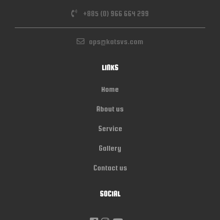
+885 (0) 966 664 299
ops@katsvs.com
LINKS
Home
About us
Service
Gallery
Contact us
SOCIAL