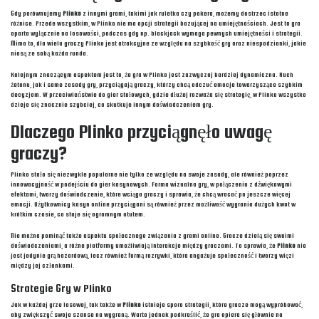
Gdy porównujemy
Plinko
z innymi grami, takimi jak ruletka czy pokera, możemy dostrzec istotne
różnice. Przede wszystkim, w Plinko nie ma opcji strategii bazującej na umiejętnościach. Jest to gra
oparta wyłącznie na losowości, podczas gdy np. blackjack wymaga pewnych umiejętności i strategii.
Mimo to, dla wielu graczy Plinko jest atrakcyjne ze względu na szybkość gry oraz niespodzianki, jakie
niosą ze sobą każda runda.
Kolejnym znaczącym aspektem jest to, że gra w Plinko jest zazwyczaj bardziej dynamiczna. Ruch
żetonu, jak i same zasady gry, przyciągają graczy, którzy chcą odczuć emocje towarzyszące szybkim
decyzjom. W przeciwieństwie do gier stołowych, gdzie dłużej rozważa się strategię, w Plinko wszystko
dzieje się znacznie szybciej, co skutkuje innym doświadczeniem gry.
Dlaczego Plinko przyciągnęło uwagę
graczy?
Plinko stało się niezwykle popularne nie tylko ze względu na swoje zasady, ale również poprzez
innowacyjność w podejściu do gier kasynowych. Forma wizualna gry, w połączeniu z dźwiękowymi
efektami, tworzy doświadczenie, które wciąga graczy i sprawia, że chcą wracać po jeszcze więcej
emocji. Użytkownicy kasyn online przyciągani są również przez możliwość wygrania dużych kwot w
krótkim czasie, co staje się ogromnym atutem.
Nie można pominąć także aspektu społecznego związania z grami online. Gracze dzielą się swoimi
doświadczeniami, a różne platformy umożliwiają interakcje między graczami. To sprawia, że
Plinko
nie
jest jedynie grą hazardową, lecz również formą rozrywki, która angażuje społeczność i tworzy więzi
między jej członkami.
Strategie Gry w Plinko
Jak w każdej grze losowej, tak także w
Plinko
istnieje sporo strategii, które gracze mogą wypróbować,
aby zwiększyć swoje szanse na wygraną. Warto jednak podkreślić, że gra opiera się głównie na