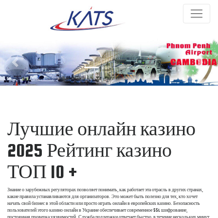
Previous
Next
Лучшие онлайн казино
2025 Рейтинг казино
ТОП 10 +
Знание о зарубежных регуляторах позволяет понимать, как работает эта отрасль в других странах,
какие правила устанавливаются для организаторов. Это может быть полезно для тех, кто хочет
начать свой бизнес в этой области или просто играть онлайн в европейских казино. Безопасность
пользователей этого казино онлайн в Украине обеспечивает современное SSL шифрование,
постоянная проверка уязвимостей. Служба поддержки отвечает быстро, в течение нескольких минут.