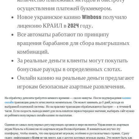
осуществления платежей букмекером.
Новое украинское казино Winboss получило
лицензию КРАИЛ в 2024 году.
Все автоматы работают по принципу
вращения барабанов для сбора выигрышных
комбинаций.
За реальные деньги клиенты могут покупать
бонусные раунды в определенных слотах.
Онлайн казино на реальные деньги предлагают
игрокам безопасные азартные развлечения.
На обработку депозита требуется немного времени — около минуты. После подтверждения
казино
онлайн
транзакции деньги зачисляются моментально. Он может занимать до 7 дней, исходя из
выбранной платежной системы. Но на практике транзакции обрабатываются быстрее — в течение 6
часов. Если скорость вывода имеет для пользователя первоочередное значение, выбирать сайт нужно
из рейтинга популярных онлайн казино по выплатам.
Одними из самых популярных регулирующих органов в мире являются Управление по азартным
играм Мальты и Комиссия по азартным играм Великобритании. Я внимательно изучил эту
платформу, чтобы понять, что она предлагает игрокам, особенно в русскоязычных странах. Сразу
скажу, информации о Gizbo не так много, как о других крупных игроках рынка. Это может быть как