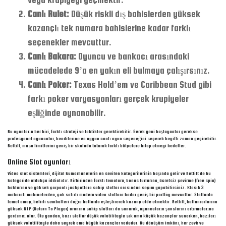
Canlı Rulet:
Düşük riskli dış bahislerden yüksek
kazançlı tek numara bahislerine kadar farklı
seçenekler mevcuttur.
Canlı Bakara:
Oyuncu ve bankacı arasındaki
mücadelede 9’a en yakın eli bulmaya çalışırsınız.
Canlı Poker:
Texas Hold’em ve Caribbean Stud gibi
farkı poker varyasyonları gerçek krupiyeler
eşliğinde oynanabilir.
Bu oyunların her biri, farklı strateji ve taktikler gerektirebilir. Gerek yeni başlayanlar gerekse
profesyonel oyuncular, kendilerine en uygun canlı oyun seçeneğini seçerek keyifli zaman geçirebilir.
Bettilt, masa limitlerini geniş bir skalada tutarak farklı bütçelere hitap etmeyi hedefler.
Online Slot oyunları
Video slot sistemleri, dijital kumarhanelerin en sevilen kategorilerinin başında gelir ve Bettilt de bu
kategoride oldukça iddialıdır. Birbirinden farklı temalara, bonus turlarına, ücretsiz çevirme (free spin)
haklarına ve yüksek çarpanlı jackpotlara sahip slotlar arasından seçim yapabilirsiniz. Klasik 3
makaralı makinelerden, çok satırlı modern video slotlara kadar geniş bir portföy mevcuttur. Slotlarda
temel amaç, belirli sembolleri doğru hatlarda eşleştirerek kazanç elde etmektir. Bettilt, kullanıcılarına
yüksek RTP (Return To Player) oranına sahip slotları da sunarak, oyuncuların şanslarını artırmalarına
yardımcı olur. Öte yandan, bazı slotlar düşük volatiliteyle sık ama küçük kazançlar sunarken, bazıları
yüksek volatiliteyle daha seyrek ama büyük kazançlar vadeder. Bu dönüşüm imkânı, her zevk ve