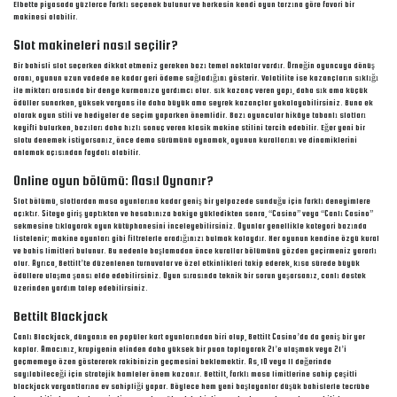
Elbette piyasada yüzlerce farklı seçenek bulunur ve herkesin kendi oyun tarzına göre favori bir
makinesi olabilir.
Slot makineleri nasıl seçilir?
Bir bahisli slot seçerken dikkat etmeniz gereken bazı temel noktalar vardır. Örneğin oyuncuya dönüş
oranı, oyunun uzun vadede ne kadar geri ödeme sağladığını gösterir. Volatilite ise kazançların sıklığı
ile miktarı arasında bir denge kurmanıza yardımcı olur. sık kazanç veren yapı, daha sık ama küçük
ödüller sunarken, yüksek varyans ile daha büyük ama seyrek kazançlar yakalayabilirsiniz. Buna ek
olarak oyun stili ve hediyeler de seçim yaparken önemlidir. Bazı oyuncular hikâye tabanlı slotları
keyifli bulurken, bazıları daha hızlı sonuç veren klasik makine stilini tercih edebilir. Eğer yeni bir
slotu denemek istiyorsanız, önce demo sürümünü oynamak, oyunun kurallarını ve dinamiklerini
anlamak açısından faydalı olabilir.
Online oyun bölümü: Nasıl Oynanır?
Slot bölümü, slotlardan masa oyunlarına kadar geniş bir yelpazede sunduğu için farklı deneyimlere
açıktır. Siteye giriş yaptıktan ve hesabınıza bakiye yükledikten sonra, “Casino” veya “Canlı Casino”
sekmesine tıklayarak oyun kütüphanesini inceleyebilirsiniz. Oyunlar genellikle kategori bazında
listelenir; makine oyunları gibi filtrelerle aradığınızı bulmak kolaydır. Her oyunun kendine özgü kural
ve bahis limitleri bulunur. Bu nedenle başlamadan önce kurallar bölümünü gözden geçirmeniz yararlı
olur. Ayrıca, Bettilt’te düzenlenen turnuvalar ve özel etkinlikleri takip ederek, kısa sürede büyük
ödüllere ulaşma şansı elde edebilirsiniz. Oyun sırasında teknik bir sorun yaşarsanız, canlı destek
üzerinden yardım talep edebilirsiniz.
Bettilt Blackjack
Canlı Blackjack, dünyanın en popüler kart oyunlarından biri olup, Bettilt Casino’da da geniş bir yer
kaplar. Amacınız, krupiyenin elinden daha yüksek bir puan toplayarak 21’e ulaşmak veya 21’i
geçmemeye özen göstererek rakibinizin geçmesini beklemektir. As, 10 veya 11 değerinde
sayılabileceği için stratejik hamleler önem kazanır. Bettilt, farklı masa limitlerine sahip çeşitli
blackjack varyantlarına ev sahipliği yapar. Böylece hem yeni başlayanlar düşük bahislerle tecrübe