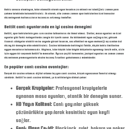
Bahis sonucu olumluysa, tutar otomatik olarak oyun hesabınıza eklenir ve istediğiniz zaman para
çekme talebinde bulunabilirsiniz. Ek olarak, site zaman zaman spor bahislerine özel bonuslar
düzenleyerek kullanıcıların kazancını artırmayı hedefler.
Bettilt canlı oyunlarında en iyi casino deneyimi
Bettilt, spor bahislerinin yanı sıra casino tutkunlarını da ihmal etmez. Slotlar, masa oyunları ve özel
oyunlar gibi farklı kategorilerde zengin bir içerik sunar. Bu bölümdeki oyun sağlayıcılar, yüksek
lisanslı stüdyolar olabilir ve bu sayede görsel tasarım, ses efektleri ve oyun mekaniği açısından üst
düzey bir deneyim elde edebilirsiniz. Casino bölümünde belirleyici faktör, düşük bahis limitlerine
uygun masaların bulunmasıdır. Böylece, ister küçük ister büyük bütçelerle oynamayı tercih edin, sizin
için uygun bir seçenek Bettilt’te mevcuttur. Ayrıca çeşitli turnuvalar, jackpot oyunları ve zaman zaman
düzenlenen promosyonlarla ekstra kazanç fırsatları yakalamanız mümkündür.
En popüler canlı casino avantajları
Gerçek bir casino ortamını dijital ortama taşıyan canlı casino, birçok oyuncunun favorisi olmayı
sürdürür. Bettilt’in canlı casino bölümü, şu özellikleriyle dikkat çeker:
Gerçek Krupiyeler:
Profesyonel krupiyelerle
oynanan masa oyunları, otantik bir deneyim sunar.
HD Yayın Kalitesi:
Canlı yayınlar yüksek
çözünürlükte yapılarak kesintisiz oyun keyfi
sağlar.
Geniş Masa Çeşidi:
Blackjack, rulet, bakara ve poker