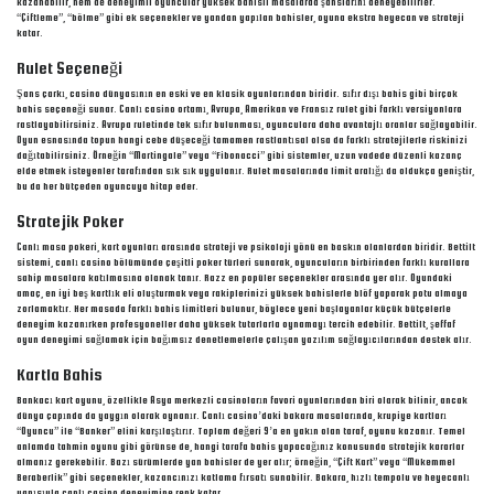
kazanabilir, hem de deneyimli oyuncular yüksek bahisli masalarda şanslarını deneyebilirler.
“Çiftleme”, “bölme” gibi ek seçenekler ve yandan yapılan bahisler, oyuna ekstra heyecan ve strateji
katar.
Rulet Seçeneği
Şans çarkı, casino dünyasının en eski ve en klasik oyunlarından biridir. sıfır dışı bahis gibi birçok
bahis seçeneği sunar. Canlı casino ortamı, Avrupa, Amerikan ve Fransız rulet gibi farklı versiyonlara
rastlayabilirsiniz. Avrupa ruletinde tek sıfır bulunması, oyunculara daha avantajlı oranlar sağlayabilir.
Oyun esnasında topun hangi cebe düşeceği tamamen rastlantısal olsa da farklı stratejilerle riskinizi
dağıtabilirsiniz. Örneğin “Martingale” veya “Fibonacci” gibi sistemler, uzun vadede düzenli kazanç
elde etmek isteyenler tarafından sık sık uygulanır. Rulet masalarında limit aralığı da oldukça geniştir,
bu da her bütçeden oyuncuya hitap eder.
Stratejik Poker
Canlı masa pokeri, kart oyunları arasında strateji ve psikoloji yönü en baskın olanlardan biridir. Bettilt
sistemi, canlı casino bölümünde çeşitli poker türleri sunarak, oyuncuların birbirinden farklı kurallara
sahip masalara katılmasına olanak tanır. Razz en popüler seçenekler arasında yer alır. Oyundaki
amaç, en iyi beş kartlık eli oluşturmak veya rakiplerinizi yüksek bahislerle blöf yaparak potu almaya
zorlamaktır. Her masada farklı bahis limitleri bulunur, böylece yeni başlayanlar küçük bütçelerle
deneyim kazanırken profesyoneller daha yüksek tutarlarla oynamayı tercih edebilir. Bettilt, şeffaf
oyun deneyimi sağlamak için bağımsız denetlemelerle çalışan yazılım sağlayıcılarından destek alır.
Kartla Bahis
Bankacı kart oyunu, özellikle Asya merkezli casinoların favori oyunlarından biri olarak bilinir, ancak
dünya çapında da yaygın olarak oynanır. Canlı casino’daki bakara masalarında, krupiye kartları
“Oyuncu” ile “Banker” elini karşılaştırır. Toplam değeri 9’a en yakın olan taraf, oyunu kazanır. Temel
anlamda tahmin oyunu gibi görünse de, hangi tarafa bahis yapacağınız konusunda stratejik kararlar
almanız gerekebilir. Bazı sürümlerde yan bahisler de yer alır; örneğin, “Çift Kart” veya “Mükemmel
Beraberlik” gibi seçenekler, kazancınızı katlama fırsatı sunabilir. Bakara, hızlı tempolu ve heyecanlı
yapısıyla canlı casino deneyimine renk katar.