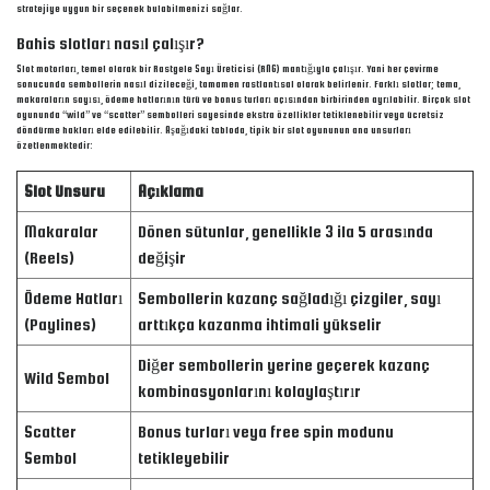
stratejiye uygun bir seçenek bulabilmenizi sağlar.
Bahis slotları nasıl çalışır?
Slot motorları, temel olarak bir Rastgele Sayı Üreticisi (RNG) mantığıyla çalışır. Yani her çevirme
sonucunda sembollerin nasıl dizileceği, tamamen rastlantısal olarak belirlenir. Farklı slotlar; tema,
makaraların sayısı, ödeme hatlarının türü ve bonus turları açısından birbirinden ayrılabilir. Birçok slot
oyununda “wild” ve “scatter” sembolleri sayesinde ekstra özellikler tetiklenebilir veya ücretsiz
döndürme hakları elde edilebilir. Aşağıdaki tabloda, tipik bir slot oyununun ana unsurları
özetlenmektedir:
Slot Unsuru
Açıklama
Makaralar
Dönen sütunlar, genellikle 3 ila 5 arasında
(Reels)
değişir
Ödeme Hatları
Sembollerin kazanç sağladığı çizgiler, sayı
(Paylines)
arttıkça kazanma ihtimali yükselir
Diğer sembollerin yerine geçerek kazanç
Wild Sembol
kombinasyonlarını kolaylaştırır
Scatter
Bonus turları veya free spin modunu
Sembol
tetikleyebilir