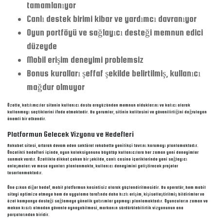
tamamlanıyor
Canlı destek birimi kibar ve yardımcı davranıyor
Oyun portföyü ve sağlayıcı desteği memnun edici
düzeyde
Mobil erişim deneyimi problemsiz
Bonus kuralları şeffaf şekilde belirtilmiş, kullanıcı
mağdur olmuyor
Özetle, katılımcılar sitenin kullanıcı dostu arayüzünden memnun olduklarını ve kalıcı olarak
kullanmayı seçtiklerini ifade etmektedir. Bu yorumlar, sitinin kalitesini ve güvenilirliğini doğrulayan
önemli bir etkendir.
Platformun Gelecek Vizyonu ve Hedefleri
Rokubet sitesi, artarak devam eden sektörel rekabette yenilikçi tavrını korumayı planlamaktadır.
Öncelikli hedefleri içinde, oyun koleksiyonunu büyütüp kullanıcılara her zaman yeni deneyimler
sunmak vardır. Özellikle dikkat çeken bir şekilde, canlı casino içeriklerinde yeni sağlayıcı
anlaşmaları ve masa oyunları planlanmakta, kullanıcı deneyimini geliştirecek projeler
tasarlanmaktadır.
Öne çıkan diğer hedef, mobil platformun kesintisiz olarak güçlendirilmesidir. Bu operatör, hem mobil
siteyi optimize etmeye hem de uygulama tarafında daha hızlı erişim, kişiselleştirilmiş bildirimler ve
özel kampanya desteği sağlamaya yönelik yatırımlar yapmayı planlamaktadır. Oyuncuların zaman ve
mekan kısıtı olmadan güvenle oynayabilmesi, markanın sürdürülebilirlik vizyonunun ana
parçalarından biridir.