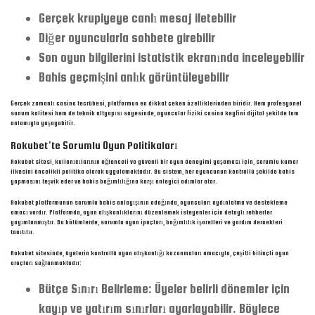
Gerçek krupiyeye canlı mesaj iletebilir
Diğer oyuncularla sohbete girebilir
Son oyun bilgilerini istatistik ekranında inceleyebilir
Bahis geçmişini anlık görüntüleyebilir
Gerçek zamanlı casino tecrübesi, platformun en dikkat çeken özelliklerinden biridir. Hem profesyonel
sunum kalitesi hem de teknik altyapısı sayesinde, oyuncular fiziki casino keyfini dijital şekilde tam
anlamıyla yaşayabilir.
Rokubet’te Sorumlu Oyun Politikaları
Rokubet sitesi, kullanıcılarının eğlenceli ve güvenli bir oyun deneyimi yaşaması için, sorumlu kumar
ilkesini öncelikli politika olarak uygulamaktadır. Bu sistem, her oyuncunun kontrollü şekilde bahis
yapmasını teşvik eder ve bahis bağımlılığına karşı önleyici adımlar atar.
Rokubet platformunun sorumlu bahis anlayışının odağında, oyuncuları aydınlatma ve destekleme
amacı vardır. Platformda, oyun alışkanlıklarını düzenlemek isteyenler için detaylı rehberler
yayımlanmıştır. Bu bölümlerde, sorumlu oyun ipuçları, bağımlılık işaretleri ve yardım dernekleri
tanıtılır.
Rokubet sitesinde, üyelerin kontrollü oyun alışkanlığı kazanmaları amacıyla, çeşitli bilinçli oyun
araçları sağlanmaktadır:
Bütçe Sınırı Belirleme: Üyeler belirli dönemler için
kayıp ve yatırım sınırları ayarlayabilir. Böylece