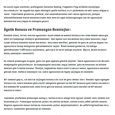
Bu çeşitli oyun içerikleri, profesyonel Evolution Gaming, Pragmatic Play ve NetEnt desteğiyle
hazırlanmıştır. Bu sayede her oyun etkileyici grafik kalitesi, hızlı performans ve adil sonuç altyapısı
sunar. Toparlamak gerekirse, platform, slot seçeneklerinden canlı masa oyunlarına, jackpot
alternatiflerinden klasik masalara kadar dolu dolu bir oyun koleksiyonuyla, her tür oyuncunun
beklentisini karşılayan bir deneyim yaşatır.
Üyelik Bonusu ve Promosyon Avantajları
Rokubet sitesi, ilk kez katılan oyuncuları teşvik etmek ve mevcut kullanıcıları elde tutmak amacıyla,
etkili bir kampanya stratejisi yürütmektedir. Yeni üyeler için tanımlanan karşılama bonusları, kayıt
işlemi bitince otomatik olarak tanımlanır. Karşılama teklifleri, genelde ilk yatırım şartına dayanır ve
oyuncuların hesap bakiyesini yükseltmelerini sağlar. Örnek vermek gerekirse, ilk bakiye
yüklemesinde %100 bonus sağlanması, yatırımın iki misli bakiye oluşturur. Ayrıca, ekstra ücretsiz
dönüş avantajları sunulabilir.
Bu sitenin promosyon vizyonu, yalnızca yeni üyelere yönelik değildir. Sadık oyunculara özel düzenli
kampanyalar geliştirilmiştir. Bu kampanyalar arasında, kayıp iadeleri, yatırım bonusları ve turnuva
ödülleri gibi fırsatlar bulunur. Örneğin, kaybedilen tutarın belli kısmının iadesi, oyuncuların moralini
yüksek tutar. Haftalık avantajlar ise, sadık oyunculara ek fayda sağlayan bir modeldir.
VIP sadakat yapısı, sık katılım sağlayan kullanıcılar için ek gelir imkanı tanır. Devamlı oyun oynayan
kullanıcılar, bahis hacmine göre çeşitli seviyelere yükselir ve her VIP derecesi yeni haklar kazandırır.
Üst kademe VIP aşamalarında, daha fazla yatırım bonusu, öncelikli para transferi ve VIP müşteri
temsilcisi atanır.
Toplamda, platformun promosyon anlayışı, kullanıcıların siteye olan ilgisini sürekli canlı tutmak için
tasarlanmıştır. Promosyon kullanım şartları ve çevirim adımları, kullanıcılara şeffaf şekilde sunulur.
Böylece oyuncular bonus kullanımı öncesinde şartları değerlendirebilir. Bu şeffaf bilgilendirme tarzı,
kullanıcı sadakatini güçlendiren bir etkendir.