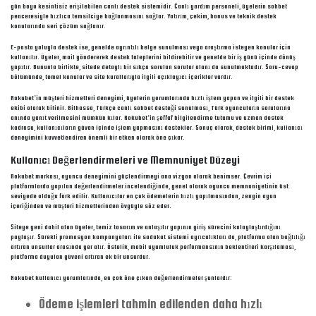
gün boyu kesintisiz erişilebilen canlı destek sistemidir. Canlı yardım personeli, üyelerin sohbet
penceresiyle hızlıca temsilciye bağlanmasını sağlar. Yatırım, çekim, bonus ve teknik destek
konularında seri çözüm sağlanır.
E-posta yoluyla destek ise, genelde ayrıntılı belge sunulması veya araştırma isteyen konular için
kullanılır. Üyeler, mail göndererek destek taleplerini bildirebilir ve genelde bir iş günü içinde dönüş
yapılır. Bununla birlikte, sitede detaylı bir sıkça sorulan sorular alanı da sunulmaktadır. Soru-cevap
bölümünde, temel konular ve site kurallarıyla ilgili açıklayıcı içerikler vardır.
Rokubet’in müşteri hizmetleri deneyimi, üyelerin yorumlarında hızlı işlem yapan ve ilgili bir destek
ekibi olarak bilinir. Bilhassa, Türkçe canlı sohbet desteği sunulması, Türk oyuncuların sorularına
anında yanıt verilmesini mümkün kılar. Rokubet’in şeffaf bilgilendirme tutumu ve uzman destek
kadrosu, kullanıcıların güven içinde işlem yapmasını destekler. Sonuç olarak, destek birimi, kullanıcı
deneyimini kuvvetlendiren önemli bir etken olarak öne çıkar.
Kullanıcı Değerlendirmeleri ve Memnuniyet Düzeyi
Rokubet markası, oyuncu deneyimini güçlendirmeyi ana vizyon olarak benimser. Çevrim içi
platformlarda yapılan değerlendirmeler incelendiğinde, genel olarak oyuncu memnuniyetinin üst
seviyede olduğu fark edilir. Kullanıcılar en çok ödemelerin hızlı yapılmasından, zengin oyun
içeriğinden ve müşteri hizmetlerinden övgüyle söz eder.
Siteye yeni dahil olan üyeler, temiz tasarım ve anlaşılır yapının giriş sürecini kolaylaştırdığını
paylaşır. Sürekli promosyon kampanyaları ile sadakat sistemi ayrıcalıkları da, platforma olan bağlılığı
artıran unsurlar arasında yer alır. Üstelik, mobil uyumluluk performansının beklentileri karşılaması,
platforma duyulan güveni artıran ek bir unsurdur.
Rokubet kullanıcı yorumlarında, en çok öne çıkan değerlendirmeler şunlardır:
Ödeme işlemleri tahmin edilenden daha hızlı