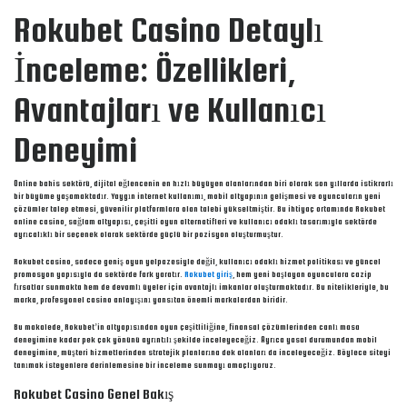
Rokubet Casino Detaylı
İnceleme: Özellikleri,
Avantajları ve Kullanıcı
Deneyimi
Online bahis sektörü, dijital eğlencenin en hızlı büyüyen alanlarından biri olarak son yıllarda istikrarlı
bir büyüme yaşamaktadır. Yaygın internet kullanımı, mobil altyapının gelişmesi ve oyuncuların yeni
çözümler talep etmesi, güvenilir platformlara olan talebi yükseltmiştir. Bu ihtiyaç ortamında Rokubet
online casino, sağlam altyapısı, çeşitli oyun alternatifleri ve kullanıcı odaklı tasarımıyla sektörde
ayrıcalıklı bir seçenek olarak sektörde güçlü bir pozisyon oluşturmuştur.
Rokubet casino, sadece geniş oyun yelpazesiyle değil, kullanıcı odaklı hizmet politikası ve güncel
promosyon yapısıyla da sektörde fark yaratır.
Rokubet giriş
, hem yeni başlayan oyunculara cazip
fırsatlar sunmakta hem de devamlı üyeler için avantajlı imkanlar oluşturmaktadır. Bu nitelikleriyle, bu
marka, profesyonel casino anlayışını yansıtan önemli markalardan biridir.
Bu makalede, Rokubet’in altyapısından oyun çeşitliliğine, finansal çözümlerinden canlı masa
deneyimine kadar pek çok yönünü ayrıntılı şekilde inceleyeceğiz. Ayrıca yasal durumundan mobil
deneyimine, müşteri hizmetlerinden stratejik planlarına dek alanları da inceleyeceğiz. Böylece siteyi
tanımak isteyenlere derinlemesine bir inceleme sunmayı amaçlıyoruz.
Rokubet Casino Genel Bakış