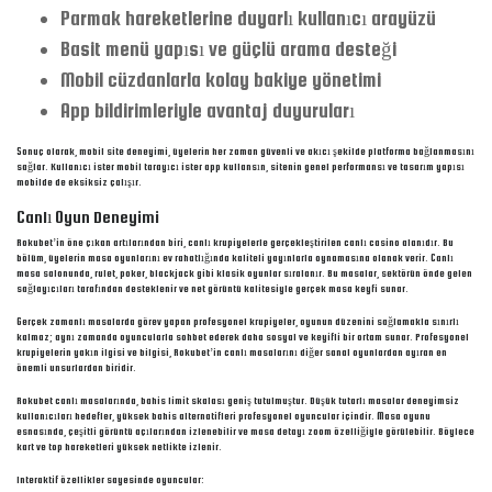
Parmak hareketlerine duyarlı kullanıcı arayüzü
Basit menü yapısı ve güçlü arama desteği
Mobil cüzdanlarla kolay bakiye yönetimi
App bildirimleriyle avantaj duyuruları
Sonuç olarak, mobil site deneyimi, üyelerin her zaman güvenli ve akıcı şekilde platforma bağlanmasını
sağlar. Kullanıcı ister mobil tarayıcı ister app kullansın, sitenin genel performansı ve tasarım yapısı
mobilde de eksiksiz çalışır.
Canlı Oyun Deneyimi
Rokubet’in öne çıkan artılarından biri, canlı krupiyelerle gerçekleştirilen canlı casino alanıdır. Bu
bölüm, üyelerin masa oyunlarını ev rahatlığında kaliteli yayınlarla oynamasına olanak verir. Canlı
masa salonunda, rulet, poker, blackjack gibi klasik oyunlar sıralanır. Bu masalar, sektörün önde gelen
sağlayıcıları tarafından desteklenir ve net görüntü kalitesiyle gerçek masa keyfi sunar.
Gerçek zamanlı masalarda görev yapan profesyonel krupiyeler, oyunun düzenini sağlamakla sınırlı
kalmaz; aynı zamanda oyuncularla sohbet ederek daha sosyal ve keyifli bir ortam sunar. Profesyonel
krupiyelerin yakın ilgisi ve bilgisi, Rokubet’in canlı masalarını diğer sanal oyunlardan ayıran en
önemli unsurlardan biridir.
Rokubet canlı masalarında, bahis limit skalası geniş tutulmuştur. Düşük tutarlı masalar deneyimsiz
kullanıcıları hedefler, yüksek bahis alternatifleri profesyonel oyuncular içindir. Masa oyunu
esnasında, çeşitli görüntü açılarından izlenebilir ve masa detayı zoom özelliğiyle görülebilir. Böylece
kart ve top hareketleri yüksek netlikte izlenir.
Interaktif özellikler sayesinde oyuncular: