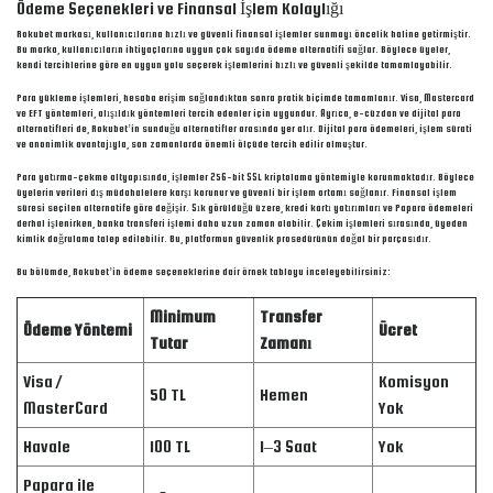
Ödeme Seçenekleri ve Finansal İşlem Kolaylığı
Rokubet markası, kullanıcılarına hızlı ve güvenli finansal işlemler sunmayı öncelik haline getirmiştir.
Bu marka, kullanıcıların ihtiyaçlarına uygun çok sayıda ödeme alternatifi sağlar. Böylece üyeler,
kendi tercihlerine göre en uygun yolu seçerek işlemlerini hızlı ve güvenli şekilde tamamlayabilir.
Para yükleme işlemleri, hesaba erişim sağlandıktan sonra pratik biçimde tamamlanır. Visa, Mastercard
ve EFT yöntemleri, alışıldık yöntemleri tercih edenler için uygundur. Ayrıca, e-cüzdan ve dijital para
alternatifleri de, Rokubet’in sunduğu alternatifler arasında yer alır. Dijital para ödemeleri, işlem sürati
ve anonimlik avantajıyla, son zamanlarda önemli ölçüde tercih edilir olmuştur.
Para yatırma-çekme altyapısında, işlemler 256-bit SSL kriptolama yöntemiyle korunmaktadır. Böylece
üyelerin verileri dış müdahalelere karşı korunur ve güvenli bir işlem ortamı sağlanır. Finansal işlem
süresi seçilen alternatife göre değişir. Sık görüldüğü üzere, kredi kartı yatırımları ve Papara ödemeleri
derhal işlenirken, banka transferi işlemi daha uzun zaman alabilir. Çekim işlemleri sırasında, üyeden
kimlik doğrulama talep edilebilir. Bu, platformun güvenlik prosedürünün doğal bir parçasıdır.
Bu bölümde, Rokubet’in ödeme seçeneklerine dair örnek tabloyu inceleyebilirsiniz:
Minimum
Transfer
Ödeme Yöntemi
Ücret
Tutar
Zamanı
Visa /
Komisyon
50 TL
Hemen
MasterCard
Yok
Havale
100 TL
1–3 Saat
Yok
Papara ile