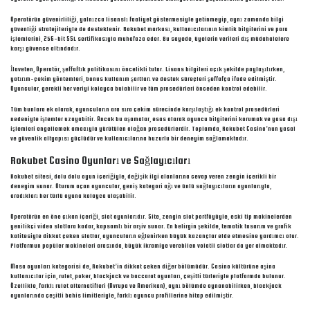
Operatörün güvenirliliği, yalnızca lisanslı faaliyet göstermesiyle yetinmeyip, aynı zamanda bilgi
güvenliği stratejileriyle de desteklenir. Rokubet markası, kullanıcılarının kimlik bilgilerini ve para
işlemlerini, 256-bit SSL sertifikasıyla muhafaza eder. Bu sayede, üyelerin verileri dış müdahalelere
karşı güvence altındadır.
İlaveten, Operatör, şeffaflık politikasını öncelikli tutar. Lisans bilgileri açık şekilde paylaşılırken,
yatırım-çekim yöntemleri, bonus kullanım şartları ve destek süreçleri şeffafça ifade edilmiştir.
Oyuncular, gerekli her veriyi kolayca bulabilir ve tüm prosedürleri önceden kontrol edebilir.
Tüm bunlara ek olarak, oyuncuların ara sıra çekim sürecinde karşılaştığı ek kontrol prosedürleri
nedeniyle işlemler uzayabilir. Ancak bu aşamalar, esas olarak oyuncu bilgilerini korumak ve yasa dışı
işlemleri engellemek amacıyla yürütülen olağan prosedürlerdir. Toplamda, Rokubet Casino’nun yasal
ve güvenlik altyapısı güçlüdür ve kullanıcılarına huzurlu bir deneyim sağlamaktadır.
Rokubet Casino Oyunları ve Sağlayıcıları
Rokubet sitesi, dolu dolu oyun içeriğiyle, değişik ilgi alanlarına cevap veren zengin içerikli bir
deneyim sunar. Oturum açan oyuncular, geniş kategori ağı ve ünlü sağlayıcıların oyunlarıyla,
aradıkları her türlü oyuna kolayca ulaşabilir.
Operatörün en öne çıkan içeriği, slot oyunlarıdır. Site, zengin slot portföyüyle, eski tip makinelerden
yenilikçi video slotlara kadar, kapsamlı bir arşiv sunar. En belirgin şekilde, tematik tasarım ve grafik
kalitesiyle dikkat çeken slotlar, oyuncuların eğlenirken büyük kazançlar elde etmesine yardımcı olur.
Platformun popüler makineleri arasında, büyük ikramiye verebilen volatil slotlar da yer almaktadır.
Masa oyunları kategorisi de, Rokubet’in dikkat çeken diğer bölümüdür. Casino kültürüne aşina
kullanıcılar için, rulet, poker, blackjack ve baccarat oyunları, çeşitli türleriyle platformda bulunur.
Özellikle, farklı rulet alternatifleri (Avrupa ve Amerikan), aynı bölümde oynanabilirken, blackjack
oyunlarında çeşitli bahis limitleriyle, farklı oyuncu profillerine hitap edilmiştir.