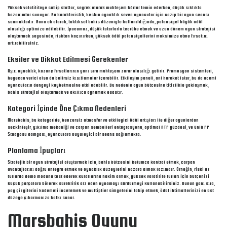
Yüksek volatiliteye sahip slotlar, seyrek olarak muhteşem kârlar temin ederken, düşük sıklıkta
kazanımlar sunuyor. Bu karakteristik, keskin oynaklık seven oyuncular için cazip bir oyun seansı
sunmaktadır. Buna ek olarak, taktiksel bahis düzeniyle kullanıldığında, potansiyel büyük ödül
olasılığı optimize edilebilir. İpucumuz, düşük tutarlarla tecrübe etmek ve uzun dönem oyun stratejisi
oluşturmak sayesinde, riskten kaçınırken, yüksek ödül potansiyellerini maksimize etme fırsatını
artırabilirsiniz.
Eksiler ve Dikkat Edilmesi Gerekenler
Aşırı oynaklık, kazanç fırsatlarının yanı sıra muhteşem zarar olasılığı getirir. Promosyon sistemleri,
heyecan verici olsa da belirsiz kısıtlamalar içerebilir. Etkileşim paneli, ani hareket ister, bu da acemi
oyuncuların dengeyi kaybetmesine etki edebilir. Bu nedenle oyun bütçesine titizlikle yaklaşmak,
bahis stratejisi oluşturmak ve akıllıca oynamak esastır.
Kategori İçinde Öne Çıkma Nedenleri
Marsbahis, bu kategoride, benzersiz atmosfer ve etkileyici ödül artışları ile diğer oyunlardan
seçkinleşir, yıkılma mekaniği ve çarpan sembolleri entegrasyonu, optimal RTP yüzdesi, ve ünlü PP
Stüdyosu damgası, oyunculara büyüleyici bir seans sağlamakta.
Planlama İpuçları
Stratejik bir oyun stratejisi oluşturmak için, bahis bütçesini ketumca kontrol etmek, çarpan
avantajlarını doğru entegre etmek ve oynaklık düzeylerini nazara almak lazımdır. Örneğin, riski az
turlarda demo modunu test ederek kurallarına hakim olmak, yüksek volatilite turları için bütçenizi
küçük parçalara bölerek süreklilik arz eden oynamayı sürdürmeyi kullanabilirsiniz. Bunun yanı sıra,
pay çizgilerini kademeli incelemek ve multiplier simgelerini takip etmek, ödül ihtimallerinizi en üst
düzeye çıkarmanıza katkı sunar.
Marsbahis Oyunu