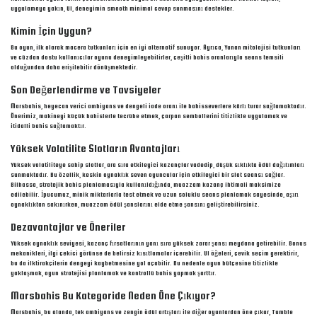
uygulamaya yakın, UI, deneyimin smooth minimal cevap sunmasını destekler.
Kimin İçin Uygun?
Bu oyun, ilk olarak macera tutkunları için en iyi alternatif sunuyor. Ayrıca, Yunan mitolojisi tutkunları
ve cüzdan dostu kullanıcılar oyunu deneyimleyebilirler, çeşitli bahis oranlarıyla seans temsili
olduğundan daha erişilebilir dönüşmektedir.
Son Değerlendirme ve Tavsiyeler
Marsbahis, heyecan verici ambiyans ve dengeli iade oranı ile bahisseverlere kârlı turar sağlamaktadır.
Önerimiz, makineyi küçük bahislerle tecrübe etmek, çarpan sembollerini titizlikle uygulamak ve
itidalli bahis sağlamaktır.
Yüksek Volatilite Slotların Avantajları
Yüksek volatiliteye sahip slotlar, ara sıra etkileyici kazançlar vadedip, düşük sıklıkta ödül dağılımları
sunmaktadır. Bu özellik, keskin oynaklık seven oyuncular için etkileyici bir slot seansı sağlar.
Bilhassa, stratejik bahis planlamasıyla kullanıldığında, muazzam kazanç ihtimali maksimize
edilebilir. İpucumuz, minik miktarlarla test etmek ve uzun soluklu seans planlamak sayesinde, aşırı
oynaklıktan sakınırken, muazzam ödül şanslarını elde etme şansını geliştirebilirsiniz.
Dezavantajlar ve Öneriler
Yüksek oynaklık seviyesi, kazanç fırsatlarının yanı sıra yüksek zarar şansı meydana getirebilir. Bonus
mekanikleri, ilgi çekici görünse de belirsiz kısıtlamalar içerebilir. UI öğeleri, çevik seçim gerektirir,
bu da ilktirakçilerin dengeyi kaybetmesine yol açabilir. Bu nedenle oyun bütçesine titizlikle
yaklaşmak, oyun stratejisi planlamak ve kontrollü bahis yapmak şarttır.
Marsbahis Bu Kategoride Neden Öne Çıkıyor?
Marsbahis, bu alanda, tek ambiyans ve zengin ödül artışları ile diğer oyunlardan öne çıkar, Tumble