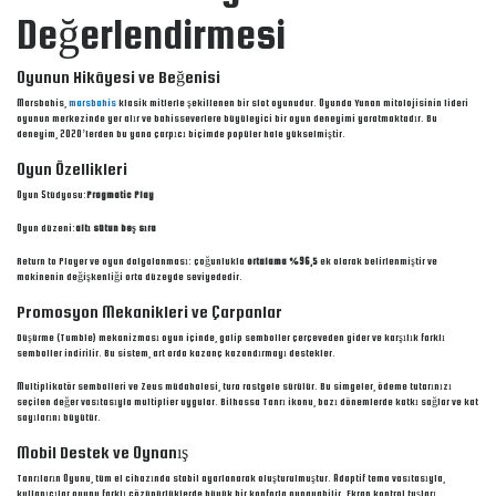
Değerlendirmesi
Oyunun Hikâyesi ve Beğenisi
Marsbahis,
marsbahis
klasik mitlerle şekillenen bir slot oyunudur. Oyunda Yunan mitolojisinin lideri
oyunun merkezinde yer alır ve bahisseverlere büyüleyici bir oyun deneyimi yaratmaktadır. Bu
deneyim, 2020’lerden bu yana çarpıcı biçimde popüler hale yükselmiştir.
Oyun Özellikleri
Oyun Stüdyosu:
Pragmatic Play
Oyun düzeni:
altı sütun beş sıra
Return to Player ve oyun dalgalanması: çoğunlukla
ortalama %96,5
ek olarak belirlenmiştir ve
makinenin değişkenliği orta düzeyde seviyededir.
Promosyon Mekanikleri ve Çarpanlar
Düşürme (Tumble) mekanizması oyun içinde, galip semboller çerçeveden gider ve karşılık farklı
semboller indirilir. Bu sistem, art arda kazanç kazandırmayı destekler.
Multiplikatör sembolleri ve Zeus müdahalesi, tura rastgele sürülür. Bu simgeler, ödeme tutarınızı
seçilen değer vasıtasıyla multiplier uygular. Bilhassa Tanrı ikonu, bazı dönemlerde katkı sağlar ve kat
sayılarını büyütür.
Mobil Destek ve Oynanış
Tanrıların Oyunu, tüm el cihazında stabil ayarlanarak oluşturulmuştur. Adaptif tema vasıtasıyla,
kullanıcılar oyunu farklı çözünürlüklerde büyük bir konforla oynayabilir. Ekran kontrol tuşları,