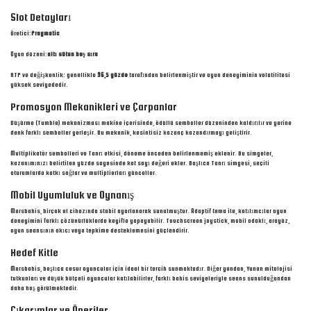
Slot Detayları
Üretici:
Pragmatic
Oyun düzeni:
altı sütun beş sıra
RTP ve değişkenlik: genellikle
96,5 yüzde
tarafından belirlenmiştir ve oyun deneyiminin volatilitesi
yüksek seviyededir.
Promosyon Mekanikleri ve Çarpanlar
Düşürme (Tumble) mekanizması makine içerisinde, ödüllü semboller düzeninden kaldırılır ve yerine
denk farklı semboller yerleşir. Bu mekanik, kesintisiz kazanç kazandırmayı geliştirir.
Multiplikatör sembolleri ve Tanrı etkisi, döneme önceden belirlenmemiş eklenir. Bu simgeler,
kazanımınızı belirtilen yüzde sayesinde kat sayı değeri ekler. Başlıca Tanrı simgesi, seçili
oturumlarda katkı sağlar ve multiplierları günceller.
Mobil Uyumluluk ve Oynanış
Marsbahis, birçok el cihazında stabil ayarlanarak sunulmuştur. Adaptif tema ile, katılımcılar oyun
deneyimini farklı çözünürlüklerde keyifle yapayabilir. Touchscreen joystick, mobil odaklı, arayüz,
oyun seansının akıcı veya tepkime desteklemesini güçlendirir.
Hedef Kitle
Marsbahis, başlıca cesur oyuncular için ideal bir tercih sunmaktadır. Diğer yandan, Yunan mitolojisi
tutkunları ve düşük bütçeli oyuncular katılabilirler, farklı bahis seviyeleriyle seans sunulduğundan
daha hoş görülmektedir.
Çıkarımlar ve Öneriler