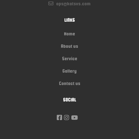
ops@katsvs.com
LINKS
Home
About us
Service
Gallery
Contact us
SOCIAL