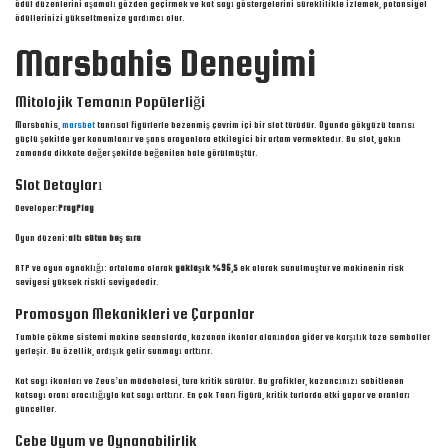
ödül düzenlerini aşamalı gözden geçirmek ve kat sayı göstergelerini süreklilikle izlemek, potansiyel
ödüllerinizi yükseltmenize yardımcı olur.
Marsbahis Deneyimi
Mitolojik Temanın Popülerliği
Marsbahis,
marsbet
tanrısal figürlerle bezenmiş çevrim içi bir slot türüdür. Oyunda gökyüzü tanrısı
güçlü şekilde yer konumlanır ve şans arayanlara etkileyici bir ortam vermektedır. Bu slot, yakın
zamanda dikkate değer şekilde beğenilen hale görülmüştür.
Slot Detayları
Developer:
PragPlay
Oyun düzeni:
altı sütun beş sıra
RTP ve oyun oynaklığı: ortalama olarak
yaklaşık %96,5
ek olarak sunulmuştur ve makinenin risk
seviyesi yüksek riskli seviyededir.
Promosyon Mekanikleri ve Çarpanlar
Tumble çökme sistemi makine seanslarda, kazanan ikonlar alanından gider ve karşılık taze semboller
yerleşir. Bu özellik, ardışık gelir sunmayı arttırır.
Kat sayı ikonları ve Zeus’un müdahalesi, tura kritik sürülür. Bu grafikler, kazancınızı sabitlenen
katsayı oranı aracılığıyla kat sayı arttırır. En çok Tanrı figürü, kritik turlarda etki yapar ve oranları
günceller.
Cebe Uyum ve Oynanabilirlik